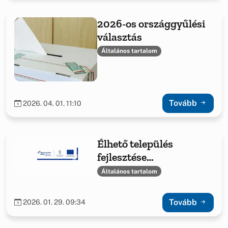
2026-os országgyűlési
választás
Általános tartalom
Tovább
2026. 04. 01. 11:10
Élhető település
fejlesztése
Bakonyszentlászló
Általános tartalom
községben
Tovább
2026. 01. 29. 09:34