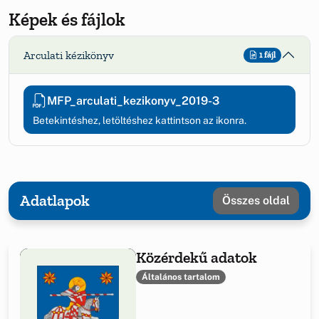
Képek és fájlok
Arculati kézikönyv
1 fájl
MFP_arculati_kezikonyv_2019-3
Betekintéshez, letöltéshez kattintson az ikonra.
Adatlapok
Összes oldal
Közérdekű adatok
Általános tartalom