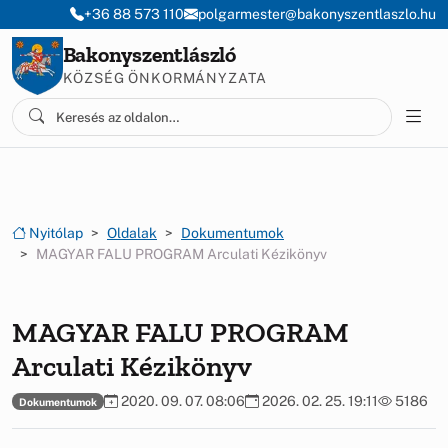
Ugrás a menüre
Ugrás a tartalomra
+36 88 573 110
polgarmester@bakonyszentlaszlo.hu
Bakonyszentlászló
KÖZSÉG ÖNKORMÁNYZATA
Nyitólap
Oldalak
Dokumentumok
MAGYAR FALU PROGRAM Arculati Kézikönyv
MAGYAR FALU PROGRAM
Arculati Kézikönyv
2020. 09. 07. 08:06
2026. 02. 25. 19:11
5186
Dokumentumok