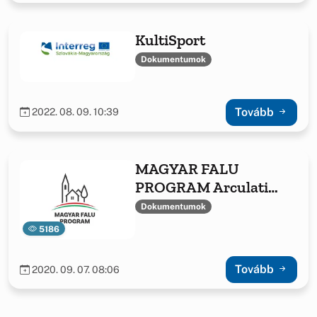
KultiSport
Dokumentumok
Tovább
2022. 08. 09. 10:39
MAGYAR FALU
PROGRAM Arculati
Kézikönyv
Dokumentumok
5186
Tovább
2020. 09. 07. 08:06