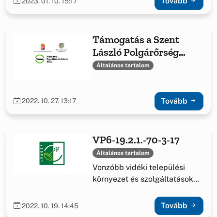
Tovább
2023. 01. 10. 15:17
Támogatás a Szent
László Polgárőrség
2022. év feladatainak
Általános tartalom
teljesítéséhez
Tovább
2022. 10. 27. 13:17
VP6-19.2.1.-70-3-17
Általános tartalom
Vonzóbb vidéki települési
környezet és szolgáltatások
fejlesztésének elősegítése
Tovább
2022. 10. 19. 14:45