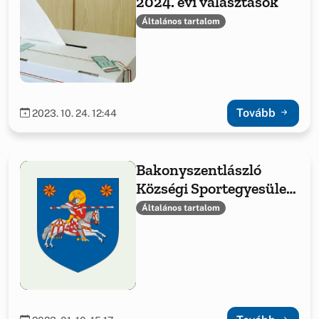
2024. évi választások
Általános tartalom
Tovább
2023. 10. 24. 12:44
Bakonyszentlászló
Községi Sportegyesület
támogatásáról szóló
Általános tartalom
határozatok