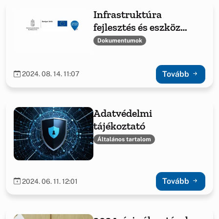
Infrastruktúra
fejlesztés és eszköz
beszerzés
Dokumentumok
Bakonyszentlászlón
Tovább
2024. 08. 14. 11:07
Adatvédelmi
tájékoztató
Általános tartalom
Tovább
2024. 06. 11. 12:01