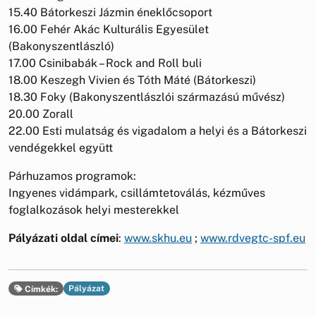
15.40 Bátorkeszi Jázmin éneklőcsoport
16.00 Fehér Akác Kulturális Egyesület
(Bakonyszentlászló)
17.00 Csinibabák – Rock and Roll buli
18.00 Keszegh Vivien és Tóth Máté (Bátorkeszi)
18.30 Foky (Bakonyszentlászlói származású művész)
20.00 Zorall
22.00 Esti mulatság és vigadalom a helyi és a Bátorkeszi
vendégekkel együtt
Párhuzamos programok:
Ingyenes vidámpark, csillámtetoválás, kézműves
foglalkozások helyi mesterekkel
Pályázati oldal címei
:
www.skhu.eu
;
www.rdvegtc-spf.eu
Pályázat
Címkék: