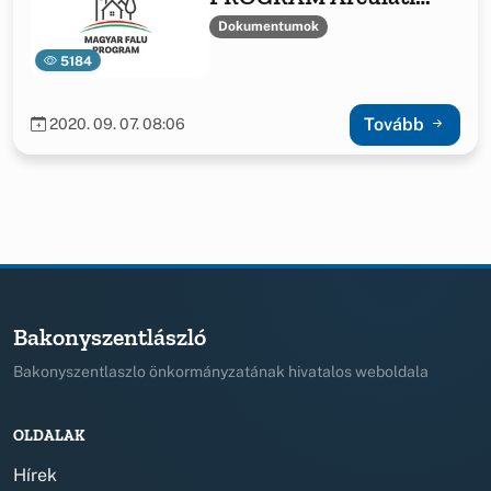
Kézikönyv
Dokumentumok
5184
Tovább
2020. 09. 07. 08:06
Bakonyszentlászló
Bakonyszentlaszlo önkormányzatának hivatalos weboldala
OLDALAK
Hírek