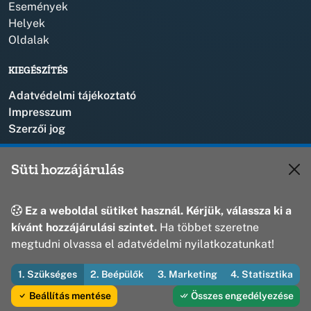
Események
Helyek
Oldalak
KIEGÉSZÍTÉS
Adatvédelmi tájékoztató
Impresszum
Szerzői jog
KAPCSOLAT
Süti hozzájárulás
+36 88 573 110
polgarmester@bakonyszentlaszlo.hu
Ez a weboldal sütiket használ. Kérjük, válassza ki a
8431 Bakonyszentlászló, Vak Bottyán u. 1.
kívánt hozzájárulási szintet.
Ha többet szeretne
megtudni olvassa el adatvédelmi nyilatkozatunkat!
1. Szükséges
2. Beépülők
3. Marketing
4. Statisztika
© 2026 Bakonyszentlászló Község Önkormányzata — Minden jog
fenntartva
Beállítás mentése
Összes engedélyezése
Fejleszti és üzemelteti az Útirány