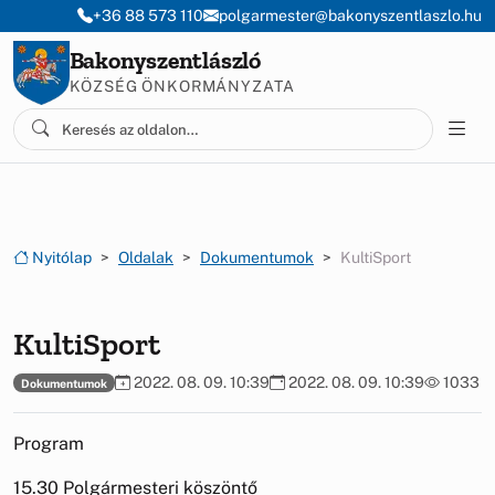
Ugrás a menüre
Ugrás a tartalomra
+36 88 573 110
polgarmester@bakonyszentlaszlo.hu
Bakonyszentlászló
KÖZSÉG ÖNKORMÁNYZATA
Nyitólap
Oldalak
Dokumentumok
KultiSport
KultiSport
2022. 08. 09. 10:39
2022. 08. 09. 10:39
1033
Dokumentumok
Program
15.30 Polgármesteri köszöntő