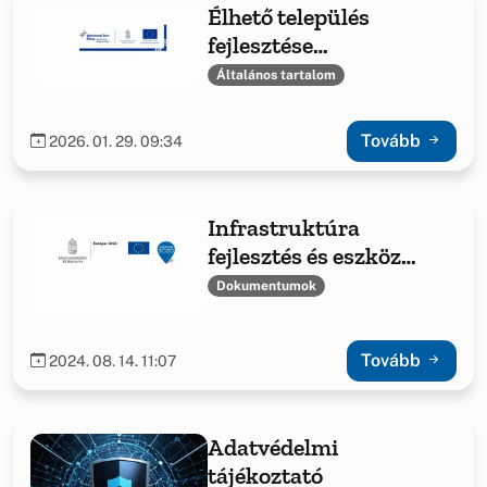
Élhető település
fejlesztése
Bakonyszentlászló
Általános tartalom
községben
Tovább
2026. 01. 29. 09:34
Infrastruktúra
fejlesztés és eszköz
beszerzés
Dokumentumok
Bakonyszentlászlón
Tovább
2024. 08. 14. 11:07
Adatvédelmi
tájékoztató