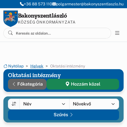
Ugrás a menüre
Ugrás a tartalomra
+36 88 573 110
polgarmester@bakonyszentlaszlo.hu
Bakonyszentlászló
KÖZSÉG ÖNKORMÁNYZATA
Nyitólap
Helyek
Oktatási intézmény
Oktatási intézmény
Főkategória
Hozzám közel
Szűrés