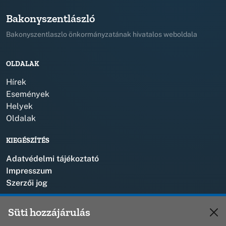
Bakonyszentlászló
Bakonyszentlaszlo önkormányzatának hivatalos weboldala
OLDALAK
Hírek
Események
Helyek
Oldalak
KIEGÉSZÍTÉS
Adatvédelmi tájékoztató
Impresszum
Szerzői jog
KAPCSOLAT
Süti hozzájárulás
+36 88 573 110