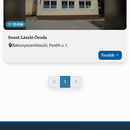
12458
Szent László Óvoda
Bakonyszentlászló, Petőfi u. 1.
Tovább
1