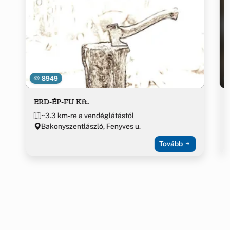
8949
ERD-ÉP-FU Kft.
~3.3 km-re a vendéglátástól
Bakonyszentlászló, Fenyves u.
Tovább