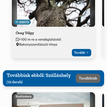
25073
Öreg Tölgy
<100 m-re a vendéglátástól
Bakonyszentlászló-Vinye
Tovább
Továbbiak ebből: Szálláshely
Továbbiak
(12 darab)
Szálláshely