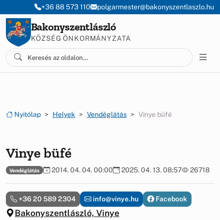
Ugrás a menüre
Ugrás a tartalomra
+36 88 573 110
polgarmester@bakonyszentlaszlo.hu
Bakonyszentlászló
KÖZSÉG ÖNKORMÁNYZATA
Nyitólap
Helyek
Vendéglátás
Vinye büfé
Vinye büfé
2014. 04. 04. 00:00
2025. 04. 13. 08:57
26718
Vendéglátás
+36 20 589 2304
info@vinye.hu
Facebook
Bakonyszentlászló, Vinye