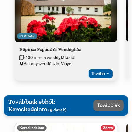
21548
Kőpince Fogadó és Vendégház
<100 m-re a vendéglátástól
Bakonyszentlászló, Vinye
Tovább
Továbbiak ebből:
Továbbiak
Kereskedelem
(9 darab)
Kereskedelem
Zárva