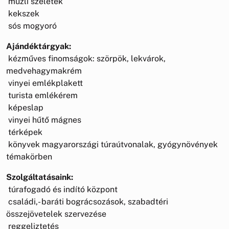
müzli szeletek
kekszek
sós mogyoró
Ajándéktárgyak:
kézműves finomságok: szörpök, lekvárok,
medvehagymakrém
vinyei emlékplakett
turista emlékérem
képeslap
vinyei hűtő mágnes
térképek
könyvek magyarországi túraútvonalak, gyógynövények
témakörben
Szolgáltatásaink:
túrafogadó és indító központ
családi,- baráti bográcsozások, szabadtéri
összejövetelek szervezése
reggeliztetés