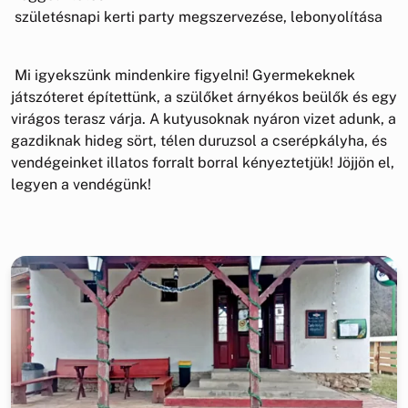
születésnapi kerti party megszervezése, lebonyolítása
Mi igyekszünk mindenkire figyelni! Gyermekeknek
játszóteret építettünk, a szülőket árnyékos beülők és egy
virágos terasz várja. A kutyusoknak nyáron vizet adunk, a
gazdiknak hideg sört, télen duruzsol a cserépkályha, és
vendégeinket illatos forralt borral kényeztetjük! Jöjjön el,
legyen a vendégünk!