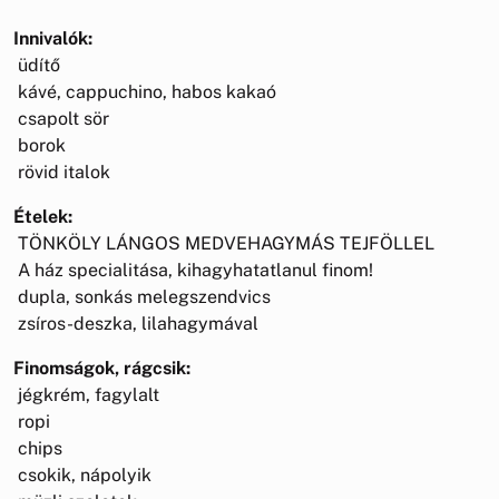
Innivalók:
üdítő
kávé, cappuchino, habos kakaó
csapolt sör
borok
rövid italok
Ételek:
TÖNKÖLY LÁNGOS MEDVEHAGYMÁS TEJFÖLLEL
A ház specialitása, kihagyhatatlanul finom!
dupla, sonkás melegszendvics
zsíros-deszka, lilahagymával
Finomságok, rágcsik:
jégkrém, fagylalt
ropi
chips
csokik, nápolyik