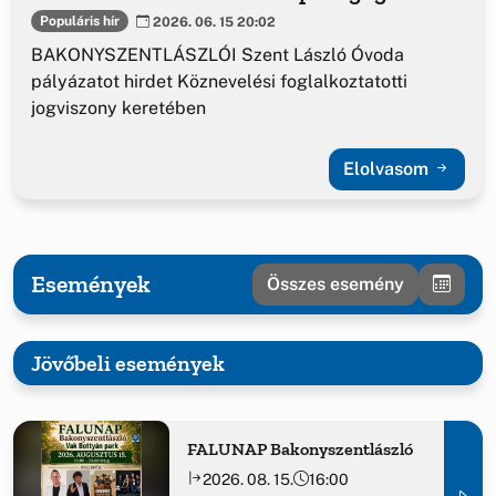
Populáris hír
2026. 06. 15 20:02
BAKONYSZENTLÁSZLÓI Szent László Óvoda
pályázatot hirdet Köznevelési foglalkoztatotti
jogviszony keretében
Elolvasom
Események
Összes esemény
Jövőbeli események
FALUNAP Bakonyszentlászló
2026. 08. 15.
16:00