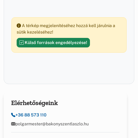
A térkép megjelenítéséhez hozzá kell járulnia a
sütik kezeléséhez!
Külső források engedélyezése!
Elérhetőségeink
+36 88 573 110
polgarmester@bakonyszentlaszlo.hu