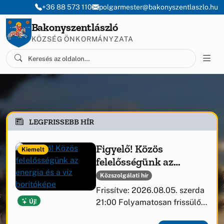
Ugrás a menüre
Ugrás a tartalomra
+36 88 573 110
polgarmester@bakonyszentlaszlo.hu
Bakonyszentlászló
KÖZSÉG ÖNKORMÁNYZATA
LEGFRISSEBB HÍR
Figyelő! Közös
Kiemelt
felelősségünk az
energia és a víz
Közszolgálati hír
Frissítve: 2026.08.05. szerda
Új!
21:00 Folyamatosan frissülő
tájékoztató az Útirány.hu