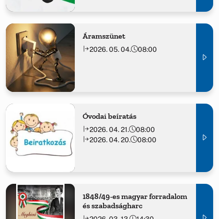
Áramszünet
2026. 05. 04.
08:00
Óvodai beíratás
2026. 04. 21.
08:00
2026. 04. 20.
08:00
1848/49-es magyar forradalom
és szabadságharc
2026. 03. 13.
14:30