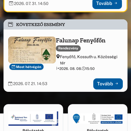
kezelésében
Tovább
2026. 07. 31. 14:50
KÖVETKEZŐ ESEMÉNY
Falunap Fenyőfőn
Rendezvény
Fenyőfő, Kossuth u. Közösségi
tér
Most hétvégén
2026. 08. 08.
15:50
Tovább
2026. 07. 21. 14:53
Támogatási információk
Pályázatok
Pályázatok