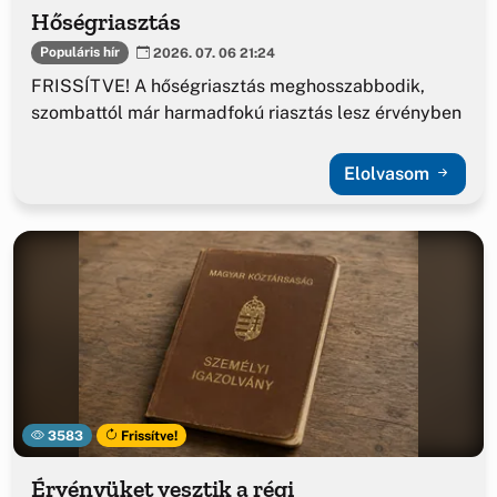
Hőségriasztás
Populáris hír
2026. 07. 06 21:24
FRISSÍTVE! A hőségriasztás meghosszabbodik,
szombattól már harmadfokú riasztás lesz érvényben
Elolvasom
3583
Frissítve!
Érvényüket vesztik a régi