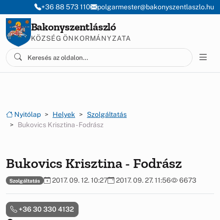
Ugrás a menüre
Ugrás a tartalomra
+36 88 573 110
polgarmester@bakonyszentlaszlo.hu
Bakonyszentlászló
KÖZSÉG ÖNKORMÁNYZATA
Nyitólap
Helyek
Szolgáltatás
Bukovics Krisztina - Fodrász
Bukovics Krisztina - Fodrász
2017. 09. 12. 10:27
2017. 09. 27. 11:56
6673
Szolgáltatás
+36 30 330 4132