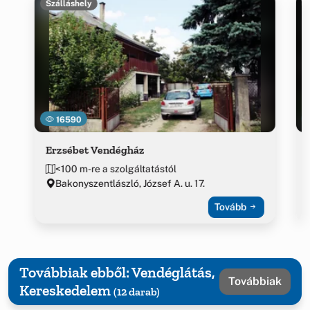
Szálláshely
16590
Erzsébet Vendégház
<100 m-re a szolgáltatástól
Bakonyszentlászló, József A. u. 17.
Tovább
Továbbiak ebből: Vendéglátás,
Továbbiak
Kereskedelem
(12 darab)