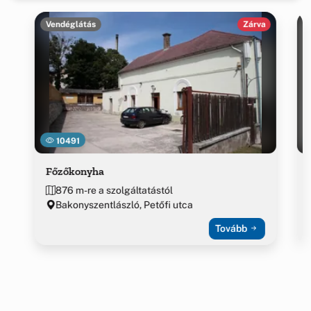
Vendéglátás
Zárva
10491
Főzőkonyha
876 m-re a szolgáltatástól
Bakonyszentlászló, Petőfi utca
Tovább