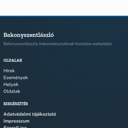
Bakonyszentlászló
Bakonyszentlaszlo önkormányzatának hivatalos weboldala
OLDALAK
Hírek
Események
Helyek
Oldalak
KIEGÉSZÍTÉS
Adatvédelmi tájékoztató
Impresszum
Szerzői jog