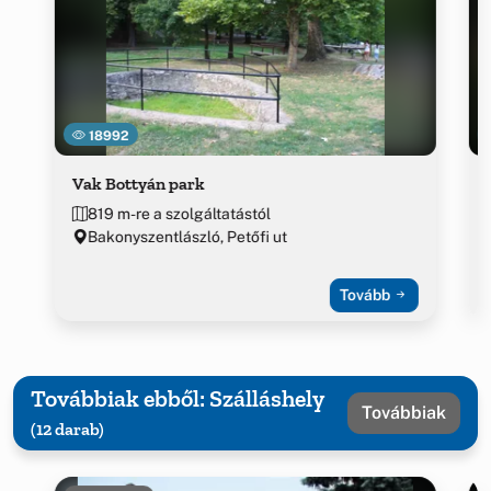
18992
Vak Bottyán park
819 m-re a szolgáltatástól
Bakonyszentlászló, Petőfi ut
Tovább
Továbbiak ebből: Szálláshely
Továbbiak
(12 darab)