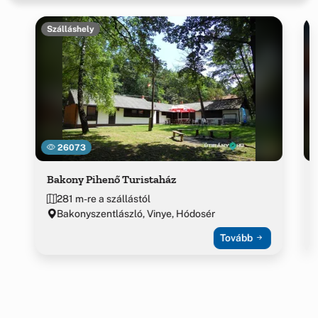
Szálláshely
26073
Bakony Pihenő Turistaház
281 m-re a szállástól
Bakonyszentlászló, Vinye, Hódosér
Tovább