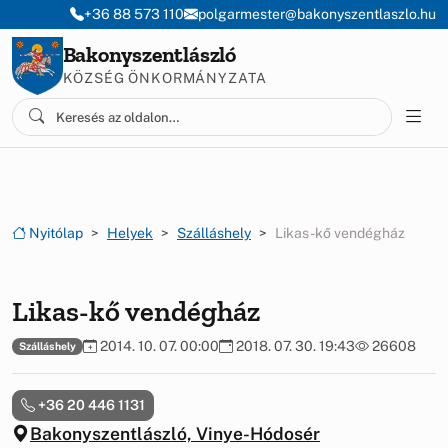
Ugrás a menüre
Ugrás a tartalomra
+36 88 573 110
polgarmester@bakonyszentlaszlo.hu
Bakonyszentlászló
KÖZSÉG ÖNKORMÁNYZATA
Nyitólap
Helyek
Szálláshely
Likas-kő vendégház
Likas-kő vendégház
2014. 10. 07. 00:00
2018. 07. 30. 19:43
26608
Szálláshely
+36 20 446 1131
Bakonyszentlászló, Vinye-Hódosér