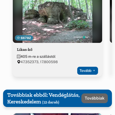
66782
Likas-kő
405 m-re a szállástól
47.352373, 17.800598
Tovább
Továbbiak ebből: Vendéglátás,
Továbbiak
Kereskedelem
(12 darab)