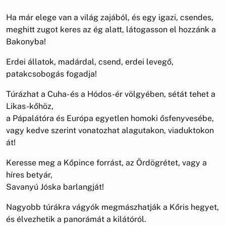
Ha már elege van a világ zajából, és egy igazi, csendes,
meghitt zugot keres az ég alatt, látogasson el hozzánk a
Bakonyba!
Erdei állatok, madárdal, csend, erdei levegő,
patakcsobogás fogadja!
Túrázhat a Cuha- és a Hódos-ér völgyében, sétát tehet a
Likas-kőhöz,
a Pápalátóra és Európa egyetlen homoki ősfenyvesébe,
vagy kedve szerint vonatozhat alagutakon, viaduktokon
át!
Keresse meg a Kőpince forrást, az Ördögrétet, vagy a
híres betyár,
Savanyú Jóska barlangját!
Nagyobb túrákra vágyók megmászhatják a Kőris hegyet,
és élvezhetik a panorámát a kilátóról.