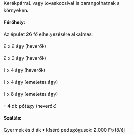
Kerékpárral, vagy lovaskocsival is barangolhatnak a
környéken.
Férőhely:
Az épület 26 fő elhelyezésére alkalmas:
2 x 2 ágy (heverők)
2 x 3 ágy (heverők)
1 x 4 ágy (heverők)
1 x 4 ágy (emeletes ágy)
1 x 6 ágy (emeletes ágy)
+ 4 db pótágy (heverők)
Szállás:
Gyermek és diák + kísérő pedagógusok: 2.000 Ft/fő/éj