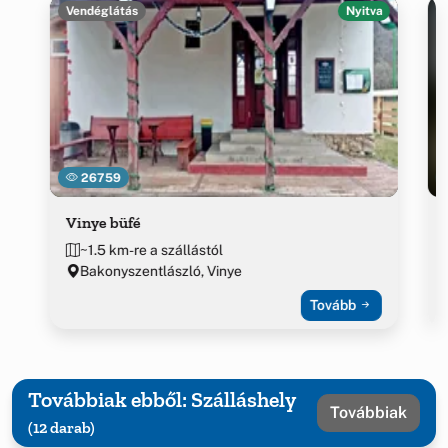
Vendéglátás
Nyitva
26759
Vinye büfé
~1.5 km-re a szállástól
Bakonyszentlászló, Vinye
Tovább
Továbbiak ebből: Szálláshely
Továbbiak
(12 darab)