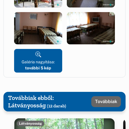
Galéria nagyítása:
további 5 kép
Továbbiak ebből:
Továbbiak
Látványosság
(12 darab)
Látványosság