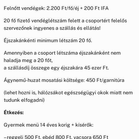
Felnőtt vendégek: 2.200 Ft/fő/éj + 200 Ft IFA
20 fő fizető vendéglétszám felett a csoportért felelős
szervezőnek ingyenes a szállás és ellátás!
Éjszakánkénti minimum létszám 20 fő.
Amennyiben a csoport létszáma éjszakánként nem
haladja meg a 20 főt,
a szállásdíj összege egy éjszakára 45 ezer Ft.
Ágynemű-huzat mosatási költsége: 450 Ft/garnitúra
(lehet hozni is, hálózsákot egészségügyi okok miatt nem
tudunk elfogadni)
Étkezés:
Gyermek menü 14 éves korig + kísérők:
– reggeli 500 Ft, ebéd 800 Ft, vacsora 650 Ft