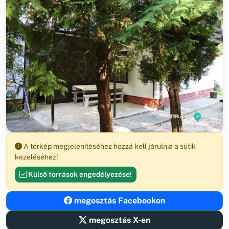
A térkép megjelenítéséhez hozzá kell járulnia a sütik
kezeléséhez!
Külső források engedélyezése!
megosztás Facebookon
megosztás X-en