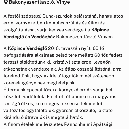
Bakonyszentlászló, Vinye
A festői szépségű Cuha-szurdok bejáratánál hangulatos
erdei környezetben komplex szállás és étkezés
szolgáltatással várja kedves vendégeit a
Kőpince
Vendéglő
és
Vendégház
Bakonyszentlászló-Vinyén.
A
Kőpince Vendéglő
2016. tavaszán nyílt, 60 fő
befogadására alkalmas belső tere mellett 60 fős fedett
teraszt alakítottunk ki, kristálytiszta erdei levegőn
étkezhetnek vendégeink. Az étlap összeállításánál arra
törekedtünk, hogy az ide látogatók minél szélesebb
körének igényeinek megfeleljünk.
Éttermünk specialitásai a környező erdők vadjaiból
készített vadételek. Emellett étlapunkon a magyaros
ízvilágú étkek, különleges frissensültek mellett
változatos egytálételek, gyorsan elkészülő, laktató
kiránduló útravalók is megtalálhatók.
A finom ételek mellé ízletes Pannonhalmi Apátsági