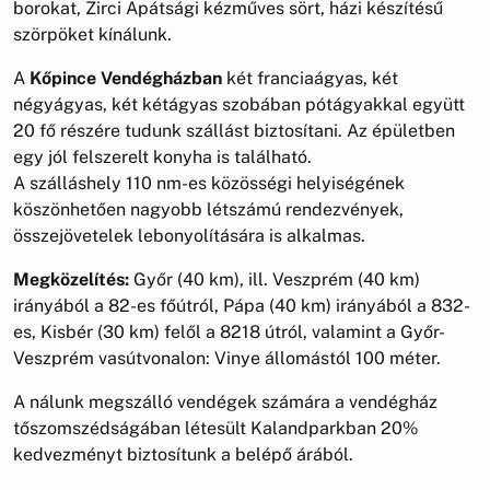
borokat, Zirci Apátsági kézműves sört, házi készítésű
szörpöket kínálunk.
A
Kőpince Vendégházban
két franciaágyas, két
négyágyas, két kétágyas szobában pótágyakkal együtt
20 fő részére tudunk szállást biztosítani. Az épületben
egy jól felszerelt konyha is található.
A szálláshely 110 nm-es közösségi helyiségének
köszönhetően nagyobb létszámú rendezvények,
összejövetelek lebonyolítására is alkalmas.
Megközelítés:
Győr (40 km), ill. Veszprém (40 km)
irányából a 82-es főútról, Pápa (40 km) irányából a 832-
es, Kisbér (30 km) felől a 8218 útról, valamint a Győr-
Veszprém vasútvonalon: Vinye állomástól 100 méter.
A nálunk megszálló vendégek számára a vendégház
tőszomszédságában létesült Kalandparkban 20%
kedvezményt biztosítunk a belépő árából.