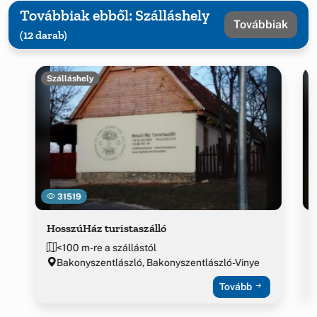
Továbbiak ebből: Szálláshely
Továbbiak
(12 darab)
Szálláshely
31519
HosszúHáz turistaszálló
<100 m-re a szállástól
Bakonyszentlászló, Bakonyszentlászló-Vinye
Tovább