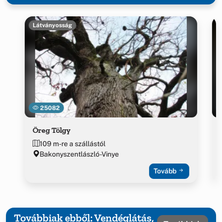
Látványosság
25082
Öreg Tölgy
109 m-re a szállástól
Bakonyszentlászló-Vinye
Tovább
Továbbiak ebből: Vendéglátás,