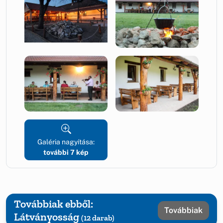
Galéria nagyítása:
további 7 kép
Továbbiak ebből:
Továbbiak
Látványosság
(12 darab)