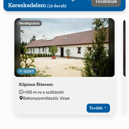
Továbbiak
Kereskedelem
(12 darab)
Vendéglátás
12267
Kőpince Étterem
<100 m-re a szállástól
Bakonyszentlászló, Vinye
Tovább