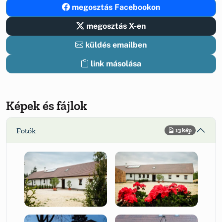
megosztás Facebookon
megosztás X-en
küldés emailben
link másolása
Képek és fájlok
Fotók
13 kép