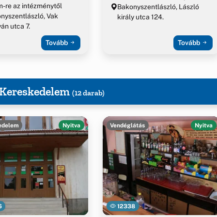
m-re az intézménytől
Bakonyszentlászló, László
nyszentlászló, Vak
király utca 124.
án utca 7.
Tovább
Tovább
, Kereskedelem
(12 darab)
edelem
Nyitva
Vendéglátás
Nyitva
6
12338