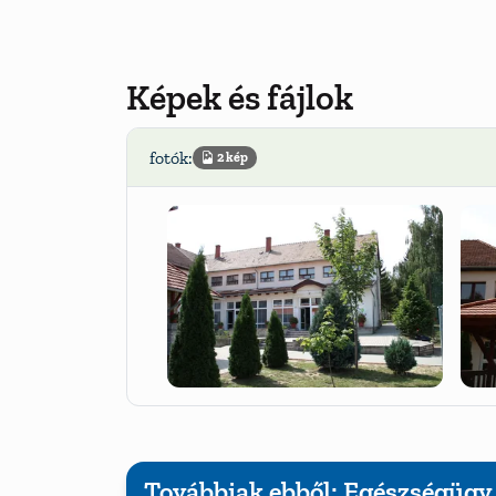
Képek és fájlok
fotók:
2 kép
Továbbiak ebből: Egészségügy,