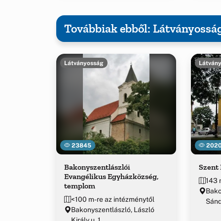
Továbbiak ebből: Látványossá
Látványosság
Látván
23845
202
Bakonyszentlászlói
Szent
Evangélikus Egyházközség,
143 
templom
Bako
<100 m-re az intézménytől
Sánd
Bakonyszentlászló, László
Király u. 1.