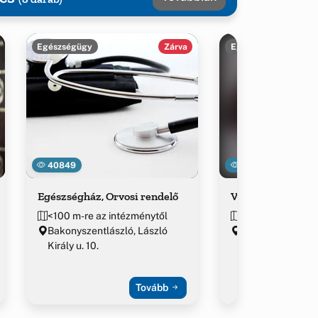
Egészségügy
Zárva
Egészségügy
40849
14505
Egészségház, Orvosi rendelő
Védőnői szolgálat
<100 m-re az intézménytől
<100 m-re az int
Bakonyszentlászló, László
Bakonyszentlászl
Király u. 10.
király út 12.
Tovább