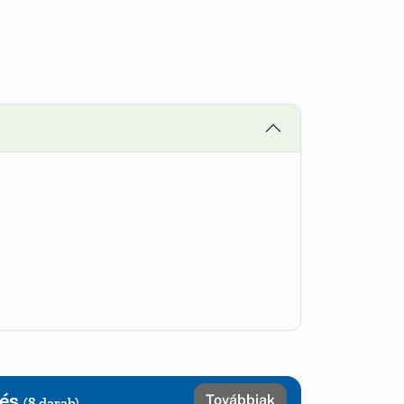
tés
Továbbiak
(8 darab)