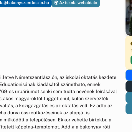
la@bakonyszentlaszlo.hu
Az iskola weboldala
 illetve Németszentlászlón, az iskolai oktatás kezdete
 Educationisának kiadásától számítható, ennek
769-es urbáriumot senki sem tudta nevének leírásával
őslakos magyaroktól függetlenül, külön szervezték
allás, a közigazgatás és az oktatás volt. Ez adta az
ha durva összeütközéseinek az alapját is.
n működött a településen. Ekkor vehette birtokba a
píttetett kápolna-templomot. Addig a bakonygyiróti