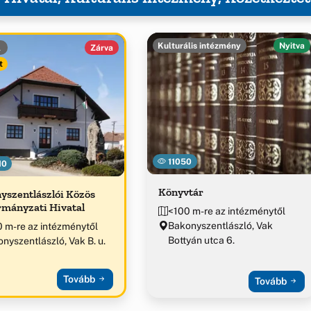
Kulturális intézmény
Nyitva
l
Zárva
t
11050
10
Könyvtár
yszentlászlói Közös
mányzati Hivatal
<100 m-re az intézménytől
Bakonyszentlászló, Vak
 m-re az intézménytől
Bottyán utca 6.
nyszentlászló, Vak B. u.
Tovább
Tovább