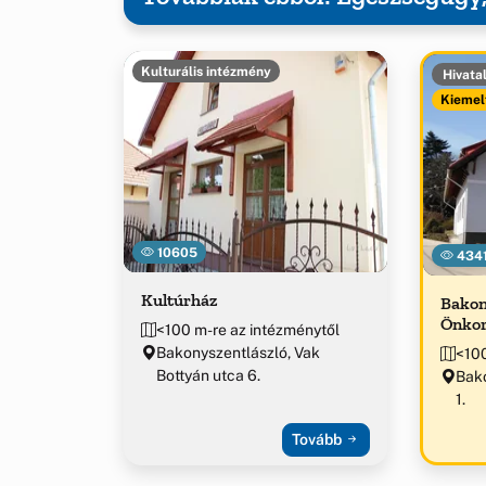
Kulturális intézmény
Hivata
Kiemel
10605
434
Kultúrház
Bakon
Önkor
<100 m-re az intézménytől
Bakonyszentlászló, Vak
<100
Bottyán utca 6.
Bako
1.
Tovább