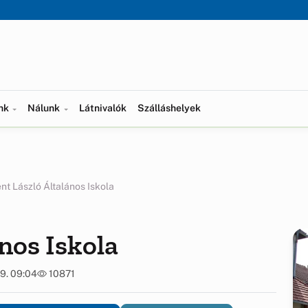
ünk
Nálunk
Látnivalók
Szálláshelyek
nt László Általános Iskola
nos Iskola
9. 09:04
10871