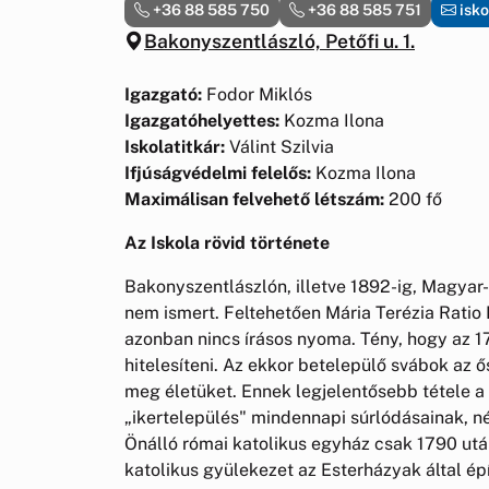
+36 88 585 750
+36 88 585 751
isko
Bakonyszentlászló, Petőfi u. 1.
Igazgató:
Fodor Miklós
Igazgatóhelyettes:
Kozma Ilona
Iskolatitkár:
Válint Szilvia
Ifjúságvédelmi felelős:
Kozma Ilona
Maximálisan felvehető létszám:
200 fő
Az Iskola rövid története
Bakonyszentlászlón, illetve 1892-ig, Magyar-
nem ismert. Feltehetően Mária Terézia Ratio
azonban nincs írásos nyoma. Tény, hogy az 1
hitelesíteni. Az ekkor betelepülő svábok az 
meg életüket. Ennek legjelentősebb tétele a v
„ikertelepülés" mindennapi súrlódásainak, né
Önálló római katolikus egyház csak 1790 utá
katolikus gyülekezet az Esterházyak által é