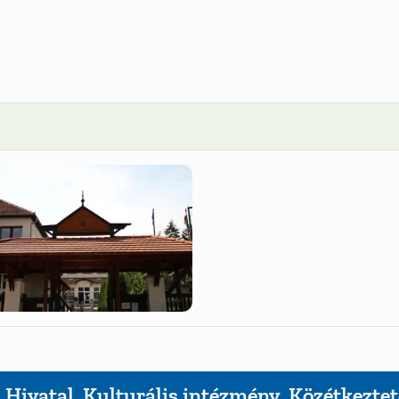
 Hivatal, Kulturális intézmény, Közétkezte