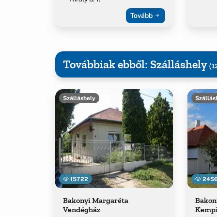
Tovább
Továbbiak ebből: Szálláshely
(1
Szálláshely
Szállás
15722
245
Bakonyi Margaréta
Bakon
Vendégház
Kemp