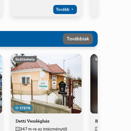
Tovább
Továbbiak
Szálláshely
Szálláshely
17576
Detti Vendégház
Bakonyi Múzsa V
347 m-re az intézménytől
379 m-re az int