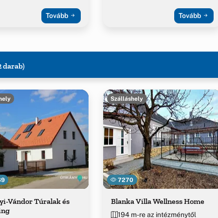
Tovább
Tovább
2 darab)
hely
Szálláshely
69
7270
yi-Vándor Túralak és
Blanka Villa Wellness Home
ing
194 m-re az intézménytől