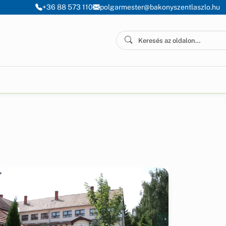
+36 88 573 110
polgarmester@bakonyszentlaszlo.hu