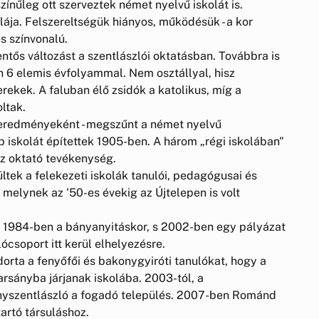
színűleg ott szerveztek német nyelvű iskolát is.
ája. Felszereltségük hiányos, működésük - a kor
es színvonalú.
ntős változást a szentlászlói oktatásban. Továbbra is
on 6 elemis évfolyammal. Nem osztállyal, hisz
ekek. A faluban élő zsidók a katolikus, míg a
ltak.
a eredményeként - megszűnt a német nyelvű
bb iskolát építettek 1905-ben. A három „régi iskolában"
z oktató tevékenység.
ltek a felekezeti iskolák tanulói, pedagógusai és
a, melynek az '50-es évekig az Újtelepen is volt
t 1984-ben a bányanyitáskor, s 2002-ben egy pályázat
ócsoport itt kerül elhelyezésre.
orta a fenyőfői és bakonygyiróti tanulókat, hogy a
sányba járjanak iskolába. 2003-tól, a
nyszentlászló a fogadó település. 2007-ben Románd
artó társuláshoz.