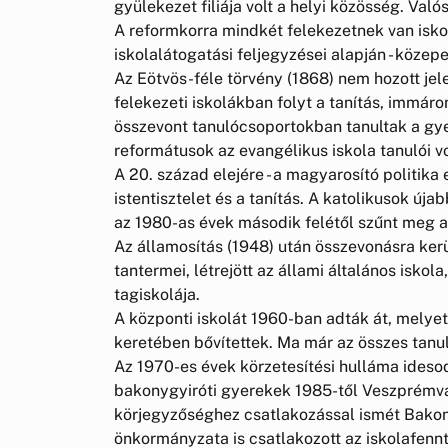
gyülekezet filiája volt a helyi közösség. Való
A reformkorra mindkét felekezetnek van iskol
iskolalátogatási feljegyzései alapján - közep
Az Eötvös-féle törvény (1868) nem hozott jele
felekezeti iskolákban folyt a tanítás, immár
összevont tanulócsoportokban tanultak a gyer
reformátusok az evangélikus iskola tanulói vo
A 20. század elejére - a magyarosító politik
istentisztelet és a tanítás. A katolikusok úja
az 1980-as évek második felétől szűnt meg a
Az államosítás (1948) után összevonásra kerü
tantermei, létrejött az állami általános iskol
tagiskolája.
A központi iskolát 1960-ban adták át, melye
keretében bővítettek. Ma már az összes tanul
Az 1970-es évek körzetesítési hulláma idesod
bakonygyiróti gyerekek 1985-től Veszprémvar
körjegyzőséghez csatlakozással ismét Bako
önkormányzata is csatlakozott az iskolafennt