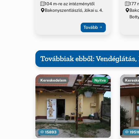
104 m-re az intézménytől
177 
Bakonyszentlászló, Jókai u. 4.
Bako
Botty
Tovább
Továbbiak ebből: Vendéglátás
Kereskedelem
Nyitva
Keresk
15893
1951