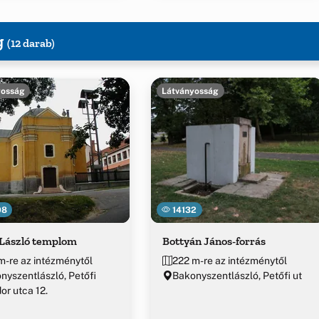
g
(12 darab)
yosság
Látványosság
08
14132
 László templom
Bottyán János-forrás
m-re az intézménytől
222 m-re az intézménytől
nyszentlászló, Petőfi
Bakonyszentlászló, Petőfi ut
or utca 12.