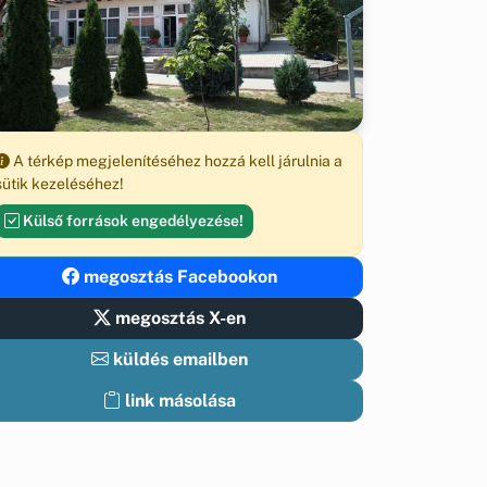
A térkép megjelenítéséhez hozzá kell járulnia a
sütik kezeléséhez!
Külső források engedélyezése!
megosztás Facebookon
megosztás X-en
küldés emailben
link másolása