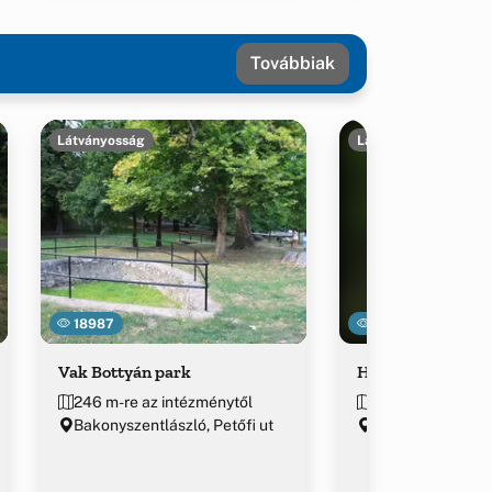
Továbbiak
Látványosság
Látványosság
18987
30421
Vak Bottyán park
Hódos-éri viaduk
246 m-re az intézménytől
~2.6 km-re az in
Bakonyszentlászló, Petőfi ut
47.369339, 17.8