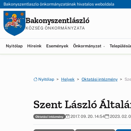
Ugrás a menüre
Ugrás a tartalomra
Bakonyszentlaszlo önkormányzatának hivatalos weboldala
Bakonyszentlászló
KÖZSÉG ÖNKORMÁNYZATA
Nyitólap
Híreink
Események
Önkormányzat
Település
Nyitólap
Helyek
Oktatási intézmény
Sze
Szent László Általá
2017. 09. 20. 14:54
2023. 02. 0
Oktatási intézmény