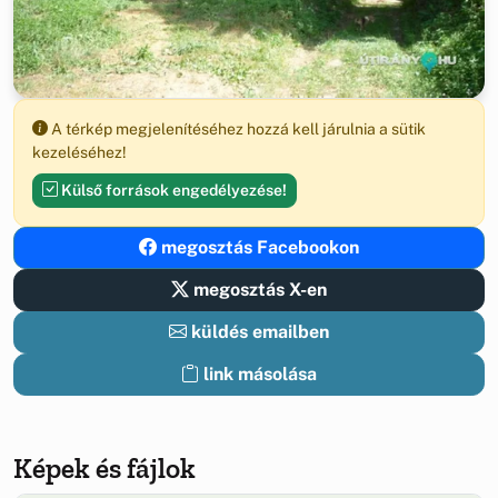
A térkép megjelenítéséhez hozzá kell járulnia a sütik
kezeléséhez!
Külső források engedélyezése!
megosztás Facebookon
megosztás X-en
küldés emailben
link másolása
Képek és fájlok