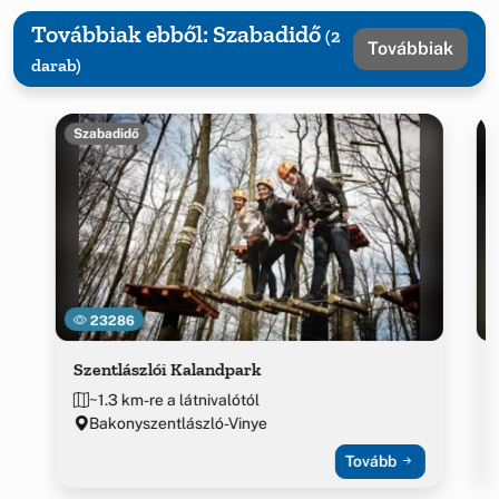
Továbbiak ebből: Szabadidő
(2
Továbbiak
darab)
Szabadidő
23286
Szentlászlói Kalandpark
~1.3 km-re a látnivalótól
Bakonyszentlászló-Vinye
Tovább