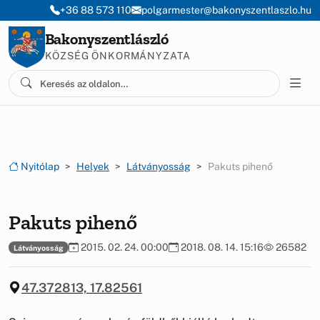
Ugrás a menüre
Ugrás a tartalomra
+36 88 573 110
polgarmester@bakonyszentlaszlo.hu
Bakonyszentlászló
KÖZSÉG ÖNKORMÁNYZATA
Nyitólap
Helyek
Látványosság
Pakuts pihenő
Pakuts pihenő
2015. 02. 24. 00:00
2018. 08. 14. 15:16
26582
Látványosság
47.372813, 17.82561