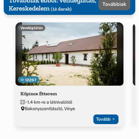
Továbbiak ebből: Vendéglátás,
Továbbiak
Kereskedelem
(12 darab)
Vendéglátás
12267
Kőpince Étterem
~1.4 km-re a látnivalótól
Bakonyszentlászló, Vinye
Tovább