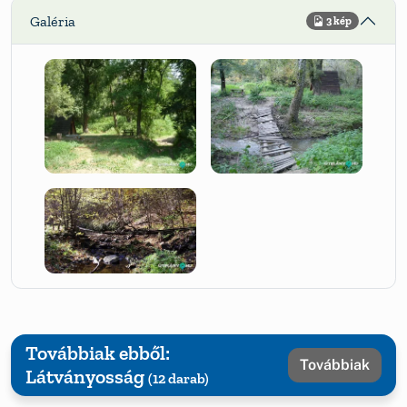
Galéria
3 kép
Továbbiak ebből:
Továbbiak
Látványosság
(12 darab)