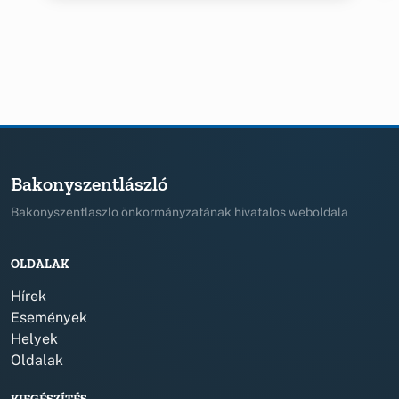
Bakonyszentlászló
Bakonyszentlaszlo önkormányzatának hivatalos weboldala
OLDALAK
Hírek
Események
Helyek
Oldalak