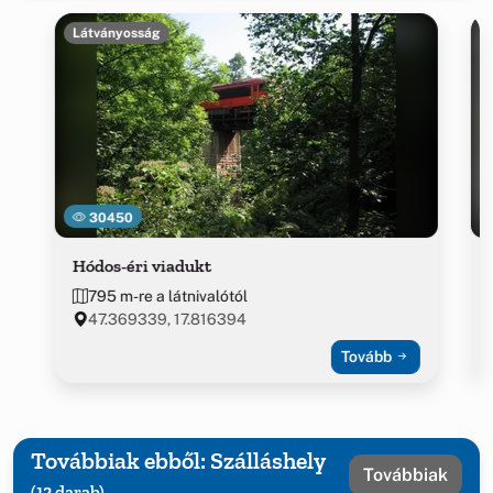
Látványosság
30450
Hódos-éri viadukt
795 m-re a látnivalótól
47.369339, 17.816394
Tovább
Továbbiak ebből: Szálláshely
Továbbiak
(12 darab)