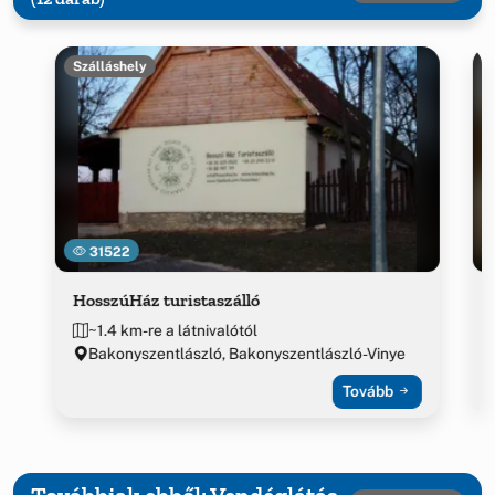
Szálláshely
31522
HosszúHáz turistaszálló
~1.4 km-re a látnivalótól
Bakonyszentlászló, Bakonyszentlászló-Vinye
Tovább