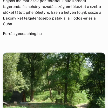
Sajnos ma már csak pár, földből kiálló korhadt
fagerenda és néhány rozsdás szög emlékeztet a szebb
időket látott pihenőhelyre. Ezen a helyen folyik össze a
Bakony két legjelentősebb patakja: a Hódos-ér és a
Cuha.
Forrás:geocaching.hu