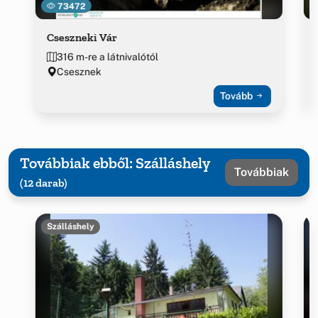
73472
Cseszneki Vár
316 m-re a látnivalótól
Csesznek
Tovább
Továbbiak ebből: Szálláshely
Továbbiak
(12 darab)
Szálláshely