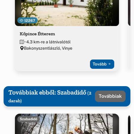
12267
Kőpince Étterem
~4.3 km-re a látnivalótól
Bakonyszentlászló, Vinye
Tovább
Továbbiak ebből: Szabadidő
(2
Továbbiak
darab)
Szabadidő