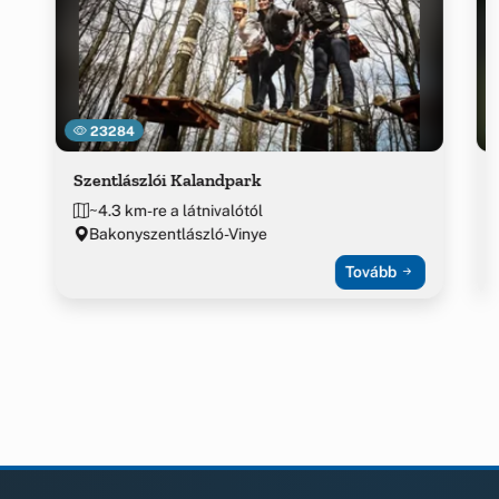
23284
Szentlászlói Kalandpark
~4.3 km-re a látnivalótól
Bakonyszentlászló-Vinye
Tovább