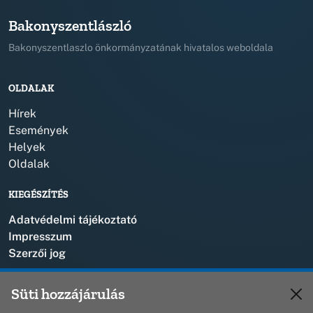
Bakonyszentlászló
Bakonyszentlaszlo önkormányzatának hivatalos weboldala
OLDALAK
Hírek
Események
Helyek
Oldalak
KIEGÉSZÍTÉS
Adatvédelmi tájékoztató
Impresszum
Szerzői jog
KAPCSOLAT
Süti hozzájárulás
+36 88 573 110