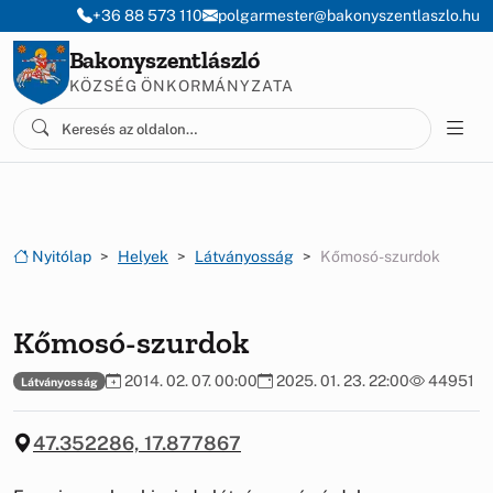
Ugrás a menüre
Ugrás a tartalomra
+36 88 573 110
polgarmester@bakonyszentlaszlo.hu
Bakonyszentlászló
KÖZSÉG ÖNKORMÁNYZATA
Nyitólap
Helyek
Látványosság
Kőmosó-szurdok
Kőmosó-szurdok
2014. 02. 07. 00:00
2025. 01. 23. 22:00
44951
Látványosság
47.352286, 17.877867