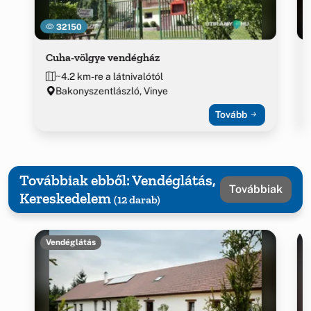
32150
Cuha-völgye vendégház
~4.2 km-re a látnivalótól
Bakonyszentlászló, Vinye
Tovább
Továbbiak ebből: Vendéglátás,
Továbbiak
Kereskedelem
(12 darab)
Vendéglátás