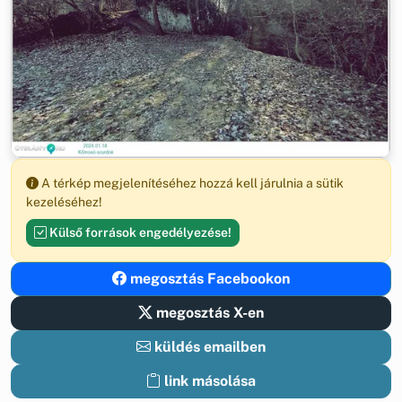
A térkép megjelenítéséhez hozzá kell járulnia a sütik
kezeléséhez!
Külső források engedélyezése!
megosztás Facebookon
megosztás X-en
küldés emailben
link másolása