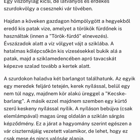
Egy viszonylag kicsi, de látványos és érdekes
szurdokvölgy a cseszneki vár tövében.
Hajdan a köveken gazdagon hömpölygött a hegyekből
eredő kis patak vize, amelyet a törökök fürdőnek is
használtak (innen a "Török-fürdő" elnevezés).
Évszázadok alatt a víz völgyet vájt a sziklába. A
hatalmas kőlépcsőkön kis vízesésekkel bukik alá a
patak, majd a sziklamedencében apró tavacskát
képezve szalad tovább a kertek alatt.
A szurdokon haladva két barlangot találhatunk. Az egyik
egy meredek feljáró tetején, kerek nyílással, belül egy
nem túl nagy, majdnem kör alakú üreggel a "Kecske-
barlang". A másik ezzel majdnem szemben egy kürtő
szerű keskeny nyílással nyílik. A nyíláson bebújva (csak
elemlámpával) magas üreg oldalán a sziklán sárgás
képződmény. Ez a járat a hagyomány szerint egészen a
vár ciszternájáig vezetett valamikor, de lehet, hogy ez
csak mese és nincs valóság alapja.