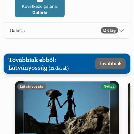
Következő galéria:
Galéria
Galéria
6 kép
Továbbiak ebből:
Továbbiak
Látványosság
(12 darab)
Látványosság
Nyitva