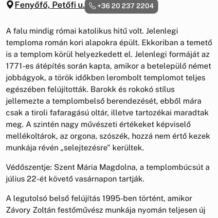
Fenyőfő, Petőfi u.
+36 20 237 2204
A falu mindig római katolikus hitű volt. Jelenlegi
temploma román kori alapokra épült. Ekkoriban a temető
is a templom körül helyezkedett el. Jelenlegi formáját az
1771-es átépítés során kapta, amikor a betelepülő német
jobbágyok, a török időkben lerombolt templomot teljes
egészében felújították. Barokk és rokokó stílus
jellemezte a templombelső berendezését, ebből mára
csak a tiroli fafaragású oltár, illetve tartozékai maradtak
meg. A szintén nagy művészeti értékeket képviselő
mellékoltárok, az orgona, szószék, hozzá nem értő kezek
munkája révén „selejtezésre” kerültek.
Védőszentje: Szent Mária Magdolna, a templombúcsút a
július 22-ét követő vasárnapon tartják.
A legutolsó belső felújítás 1995-ben történt, amikor
Závory Zoltán festőművész munkája nyomán teljesen új