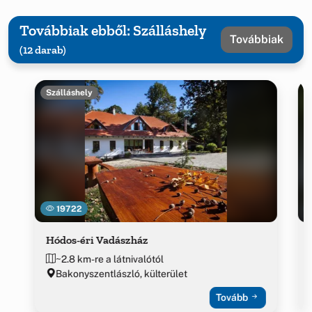
Továbbiak ebből: Szálláshely
Továbbiak
(12 darab)
Szálláshely
19722
Hódos-éri Vadászház
~2.8 km-re a látnivalótól
Bakonyszentlászló, külterület
Tovább