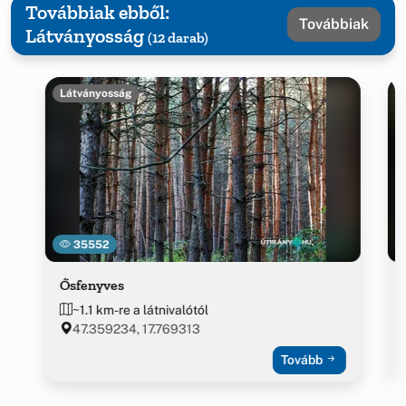
Továbbiak ebből:
Továbbiak
Látványosság
(12 darab)
Látványosság
35552
Ősfenyves
~1.1 km-re a látnivalótól
47.359234, 17.769313
Tovább