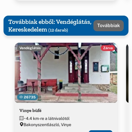
Továbbiak ebből: Vendéglátás,
Továbbiak
Kereskedelem
(12 darab)
Vendéglátás
Zárva
26735
Vinye büfé
~4.4 km-re a látnivalótól
Bakonyszentlászló, Vinye