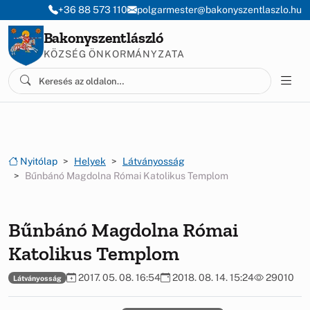
Ugrás a menüre
Ugrás a tartalomra
+36 88 573 110
polgarmester@bakonyszentlaszlo.hu
Bakonyszentlászló
KÖZSÉG ÖNKORMÁNYZATA
Nyitólap
Helyek
Látványosság
Bűnbánó Magdolna Római Katolikus Templom
Bűnbánó Magdolna Római
Katolikus Templom
2017. 05. 08. 16:54
2018. 08. 14. 15:24
29010
Látványosság