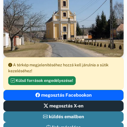
A térkép megjelenítéséhez hozzá kell járulnia a sütik
kezeléséhez!
Külső források engedélyezése!
megosztás Facebookon
megosztás X-en
küldés emailben