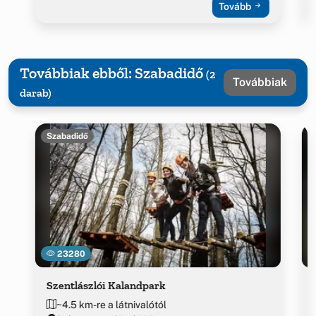
Tovább
Továbbiak ebből: Szabadidő
(2
Továbbiak
darab)
Szabadidő
23280
Szentlászlói Kalandpark
~4.5 km-re a látnivalótól