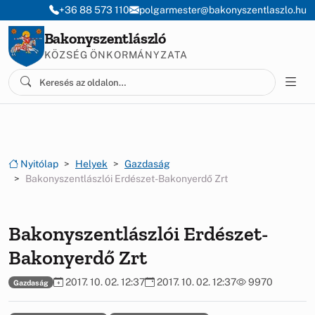
Ugrás a menüre
Ugrás a tartalomra
+36 88 573 110
polgarmester@bakonyszentlaszlo.hu
Bakonyszentlászló
KÖZSÉG ÖNKORMÁNYZATA
Nyitólap
Helyek
Gazdaság
Bakonyszentlászlói Erdészet-Bakonyerdő Zrt
Bakonyszentlászlói Erdészet-
Bakonyerdő Zrt
2017. 10. 02. 12:37
2017. 10. 02. 12:37
9970
Gazdaság