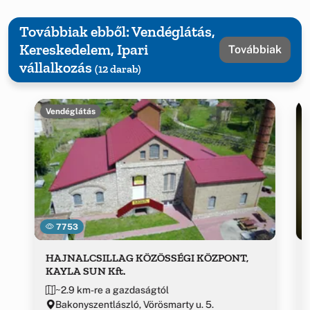
Továbbiak ebből: Vendéglátás,
Kereskedelem, Ipari
Továbbiak
vállalkozás
(12 darab)
Vendéglátás
7753
HAJNALCSILLAG KÖZÖSSÉGI KÖZPONT,
KAYLA SUN Kft.
~2.9 km-re a gazdaságtól
Bakonyszentlászló, Vörösmarty u. 5.