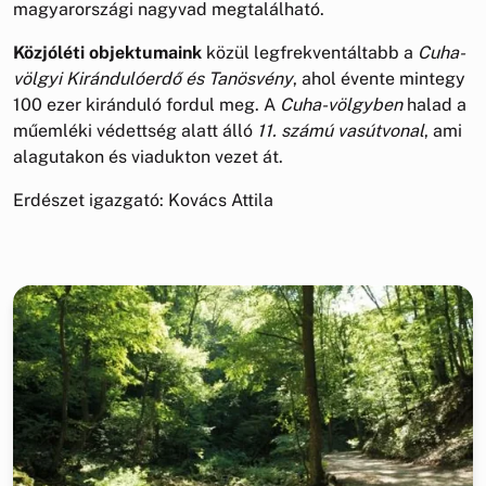
magyarországi nagyvad megtalálható.
Közjóléti objektumaink
közül legfrekventáltabb a
Cuha-
völgyi Kirándulóerdő és Tanösvény
, ahol évente mintegy
100 ezer kiránduló fordul meg. A
Cuha-völgyben
halad a
műemléki védettség alatt álló
11. számú vasútvonal
, ami
alagutakon és viadukton vezet át.
Erdészet igazgató: Kovács Attila