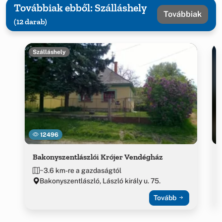
Továbbiak ebből: Szálláshely
Továbbiak
(12 darab)
Szálláshely
12496
Bakonyszentlászlói Krójer Vendégház
~3.6 km-re a gazdaságtól
Bakonyszentlászló, László király u. 75.
Tovább