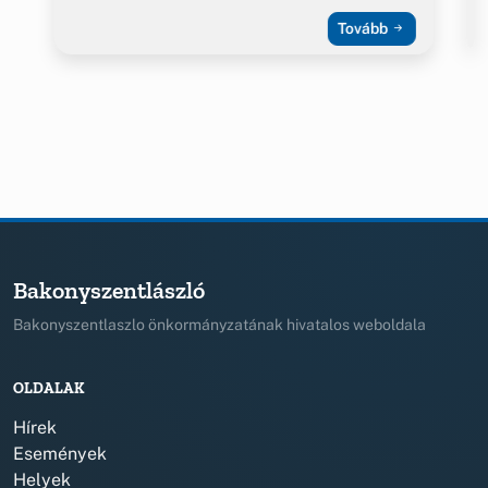
Tovább
Bakonyszentlászló
Bakonyszentlaszlo önkormányzatának hivatalos weboldala
OLDALAK
Hírek
Események
Helyek