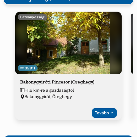
Látványosság
32911
Bakonygyiróti Pincesor (Öreghegy)
~1.6 km-re a gazdaságtól
Bakonygyirót, Öreghegy
Tovább