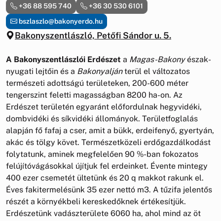
+36 88 595 740
+36 30 530 6101
bszlaszlo@bakonyerdo.hu
Bakonyszentlászló, Petőfi Sándor u. 5.
A Bakonyszentlászlói Erdészet
a
Magas-Bakony
észak-
nyugati lejtőin és a
Bakonyalján
terül el változatos
természeti adottságú területeken, 200-600 méter
tengerszint feletti magasságban 8200 ha-on. Az
Erdészet területén egyaránt előfordulnak hegyvidéki,
dombvidéki és síkvidéki állományok. Területfoglalás
alapján fő fafaj a cser, amit a bükk, erdeifenyő, gyertyán,
akác és tölgy követ. Természetközeli erdőgazdálkodást
folytatunk, aminek megfelelően 90 %-ban fokozatos
felújítóvágásokkal újítjuk fel erdeinket. Évente mintegy
400 ezer csemetét ültetünk és 20 q makkot rakunk el.
Éves fakitermelésünk 35 ezer nettó m3. A tűzifa jelentős
részét a környékbeli kereskedőknek értékesítjük.
Erdészetünk vadászterülete 6060 ha, ahol mind az öt