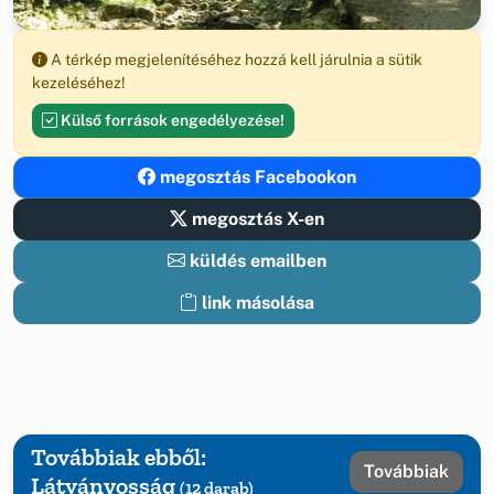
A térkép megjelenítéséhez hozzá kell járulnia a sütik
kezeléséhez!
Külső források engedélyezése!
megosztás Facebookon
megosztás X-en
küldés emailben
link másolása
Továbbiak ebből:
Továbbiak
Látványosság
(12 darab)