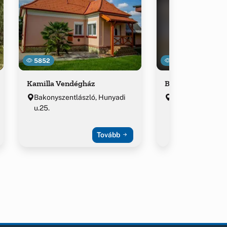
5852
7270
Kamilla Vendégház
Blanka Villa Wel
Bakonyszentlászló, Hunyadi
Bakonyszentlászl
u.25.
király utca 124.
Tovább