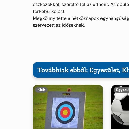
eszközökkel, szerelte fel az otthont. Az épület
térkőburkolást.
Megkönnyítette a hétköznapok egyhangúságá
szervezett az időseknek.
Továbbiak ebből: Egyesület, Kl
Klub
Egyesü