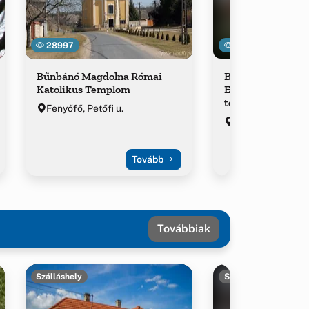
28997
23846
Bűnbánó Magdolna Római
Bakonyszentlászl
Katolikus Templom
Evangélikus Egyh
templom
Fenyőfő, Petőfi u.
Bakonyszentlászl
Király u. 1.
Tovább
Továbbiak
Szálláshely
Szálláshely