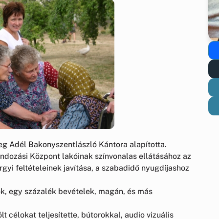
g Adél Bakonyszentlászló Kántora alapította.
ndozási Központ lakóinak színvonalas ellátásához az
árgyi feltételeinek javítása, a szabadidő nyugdíjashoz
ok, egy százalék bevételek, magán, és más
 célokat teljesítette, bútorokkal, audio vizuális