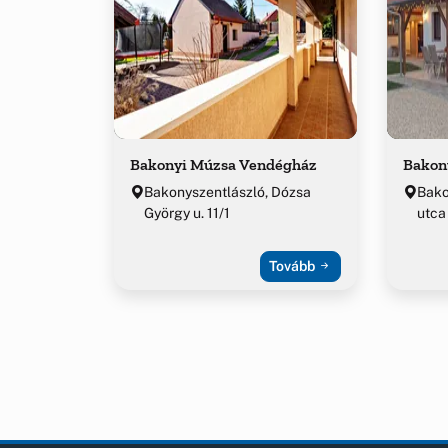
Bakonyi Múzsa Vendégház
Bakon
Bakonyszentlászló, Dózsa
Bako
György u. 11/1
utca
Tovább