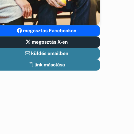
megosztás Facebookon
megosztás X-en
küldés emailben
link másolása