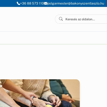
+36 88 573 110
polgarmester@bakonyszentlaszlo.hu