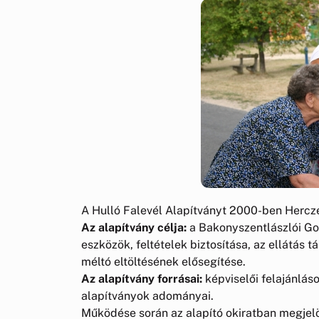
A Hulló Falevél Alapítványt 2000-ben Hercze
Az alapítvány célja:
a Bakonyszentlászlói Go
eszközök, feltételek biztosítása, az ellátás t
méltó eltöltésének elősegítése.
Az alapítvány forrásai:
képviselői felajánlás
alapítványok adományai.
Működése során az alapító okiratban megjelölt