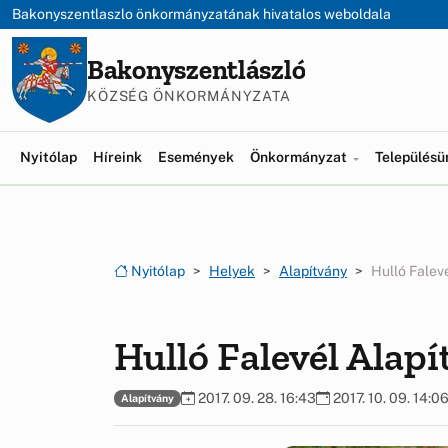
Ugrás a menüre
Ugrás a tartalomra
Bakonyszentlaszlo önkormányzatának hivatalos weboldala
Bakonyszentlászló
KÖZSÉG ÖNKORMÁNYZATA
Nyitólap
Híreink
Események
Önkormányzat
Település
Nyitólap
Helyek
Alapítvány
Hulló Falev
Hulló Falevél Alap
2017. 09. 28. 16:43
2017. 10. 09. 14:0
Alapítvány