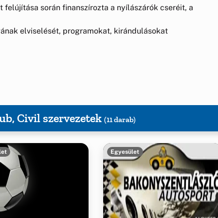
 felújítása során finanszírozta a nyílászárók cseréit, a
nak elviselését, programokat, kirándulásokat
ub, Civil szervezetek
(11 darab)
let
Egyesület