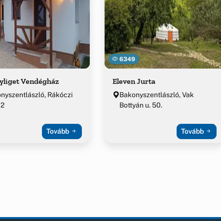
6349
yliget Vendégház
Eleven Jurta
nyszentlászló, Rákóczi
Bakonyszentlászló, Vak
 2
Bottyán u. 50.
Tovább
Tovább