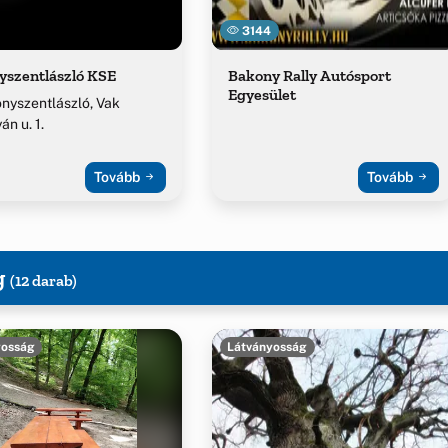
3144
yszentlászló KSE
Bakony Rally Autósport
Egyesület
nyszentlászló, Vak
án u. 1.
Tovább
Tovább
g
(12 darab)
yosság
Látványosság