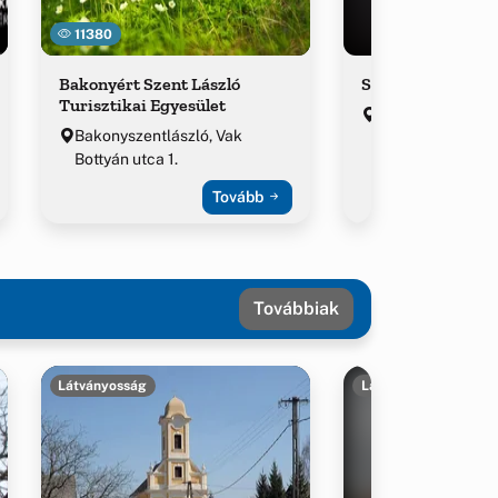
11380
Bakonyért Szent László
Szülői Közösség I
Turisztikai Egyesület
Bakonyszentlász
Bakonyszentlászló, Vak
Bottyán utca 1.
Tovább
Továbbiak
Látványosság
Látványosság