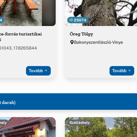
4
25074
e-forrás turisztikai
Öreg Tölgy
ő
Bakonyszentlászló-Vinye
61043, 17.8265844
Tovább
Tovább
2 darab)
hely
Szálláshely