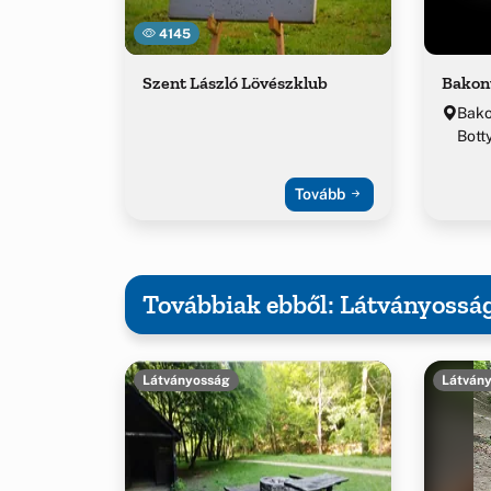
4145
Szent László Lövészklub
Bakon
Bako
Botty
Tovább
Továbbiak ebből: Látványossá
Látványosság
Látván