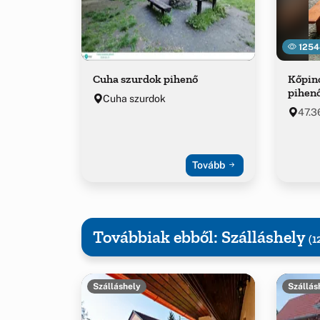
1254
Cuha szurdok pihenő
Kőpinc
pihen
Cuha szurdok
47.3
Tovább
Továbbiak ebből: Szálláshely
(1
Szálláshely
Szállás