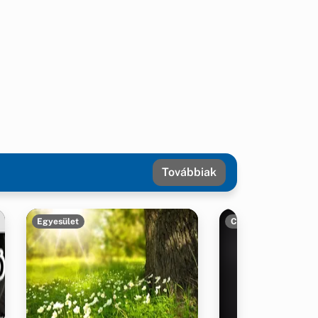
Továbbiak
Egyesület
Civil szervezetek