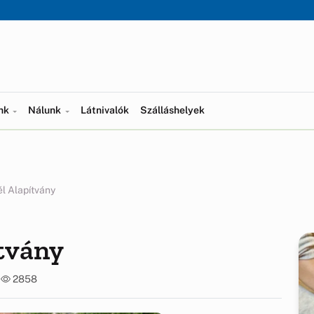
ünk
Nálunk
Látnivalók
Szálláshelyek
él Alapítvány
ítvány
6
2858