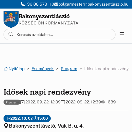
Ugrás a menüre
Ugrás a tartalomra
+36 88 573 110
polgarmester@bakonyszentlaszlo.hu
Bakonyszentlászló
KÖZSÉG ÖNKORMÁNYZATA
Nyitólap
Események
Program
Idősek napi rendezvény
Idősek napi rendezvény
2022. 09. 22. 12:39
2022. 09. 22. 12:39
1689
Program
2022. 10. 07.
15:00
Bakonyszentlászló, Vak B. u. 4.