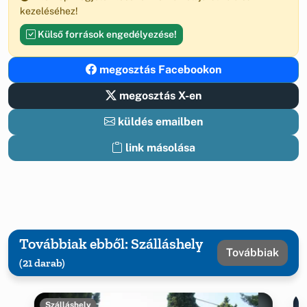
kezeléséhez!
Külső források engedélyezése!
megosztás Facebookon
megosztás X-en
küldés emailben
link másolása
Továbbiak ebből: Szálláshely
Továbbiak
(21 darab)
Szálláshely