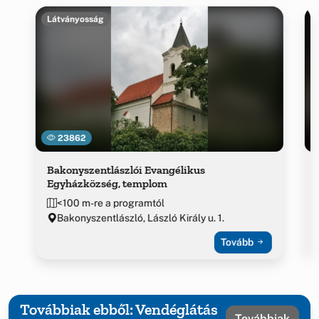
Látványosság
23862
Bakonyszentlászlói Evangélikus
Egyházközség, templom
<100 m-re a programtól
Bakonyszentlászló, László Király u. 1.
Tovább
Továbbiak ebből: Vendéglátás
Továbbiak