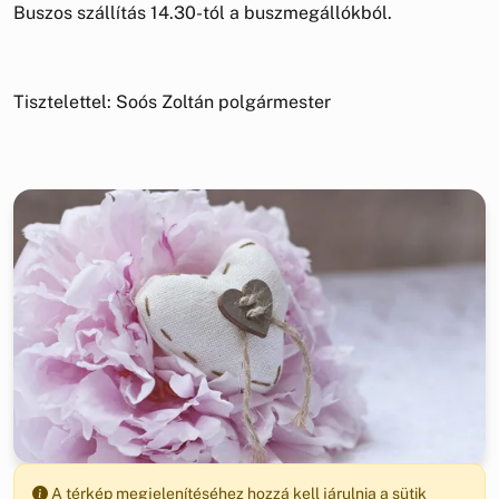
Buszos szállítás 14.30-tól a buszmegállókból.
Tisztelettel: Soós Zoltán polgármester
A térkép megjelenítéséhez hozzá kell járulnia a sütik