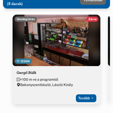
(8 darab)
Vendéglátás
Zárva
12340
Gergő Büfé
<100 m-re a programtól
Bakonyszentlászló, László Király
Tovább