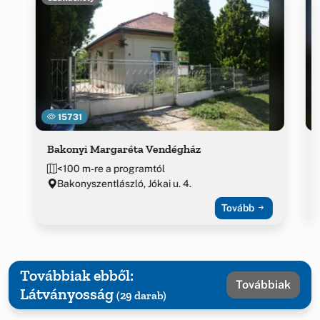
15731
Bakonyi Margaréta Vendégház
<100 m-re a programtól
Bakonyszentlászló, Jókai u. 4.
Tovább
Továbbiak ebből:
Továbbiak
Látványosság
(29 darab)