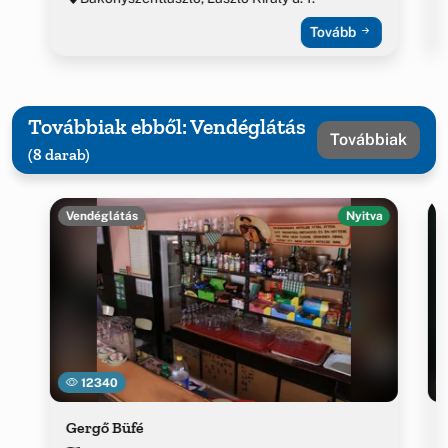
Tovább
Továbbiak ebből: Vendéglátás
Továbbiak
(8 darab)
Vendéglátás
Nyitva
12340
Gergő Büfé