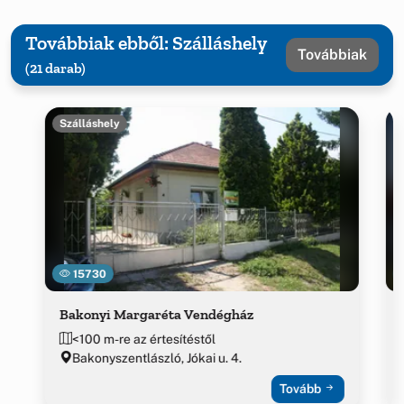
Továbbiak ebből: Szálláshely
Továbbiak
(21 darab)
Szálláshely
15730
Bakonyi Margaréta Vendégház
<100 m-re az értesítéstől
Bakonyszentlászló, Jókai u. 4.
Tovább