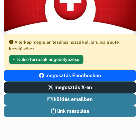
A térkép megjelenítéséhez hozzá kell járulnia a sütik
kezeléséhez!
Külső források engedélyezése!
megosztás Facebookon
megosztás X-en
küldés emailben
link másolása