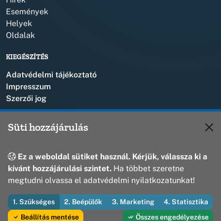
Események
Helyek
Oldalak
KIEGÉSZÍTÉS
Adatvédelmi tájékoztató
Impresszum
Szerzői jog
KAPCSOLAT
Süti hozzájárulás
+36 88 573 110
polgarmester@bakonyszentlaszlo.hu
Ez a weboldal sütiket használ. Kérjük, válassza ki a
8431 Bakonyszentlászló, Vak Bottyán u. 1.
kívánt hozzájárulási szintet.
Ha többet szeretne
megtudni olvassa el adatvédelmi nyilatkozatunkat!
1. Szükséges
2. Beépülők
3. Marketing
4. Statisztika
© 2026 Bakonyszentlászló Község Önkormányzata — Minden jog
fenntartva
Beállítás mentése
Összes engedélyezése