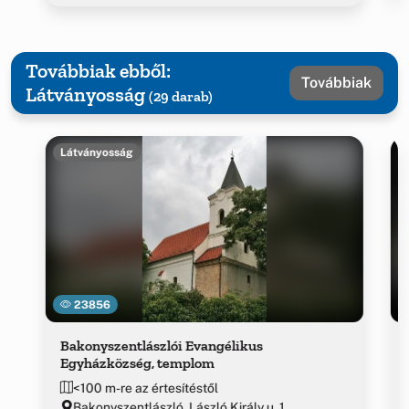
Továbbiak ebből:
Továbbiak
Látványosság
(29 darab)
Látványosság
23856
Bakonyszentlászlói Evangélikus
Egyházközség, templom
<100 m-re az értesítéstől
Bakonyszentlászló, László Király u. 1.