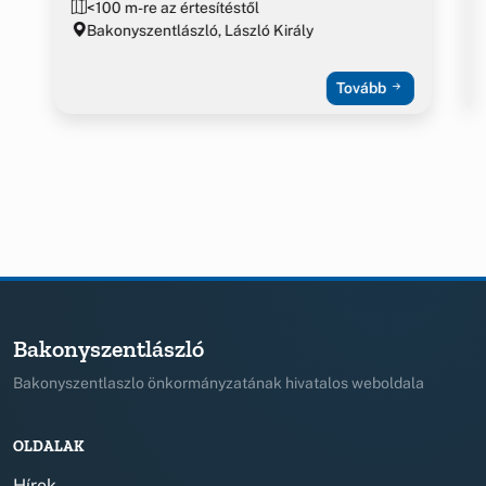
<100 m-re az értesítéstől
Bakonyszentlászló, László Király
Tovább
Bakonyszentlászló
Bakonyszentlaszlo önkormányzatának hivatalos weboldala
OLDALAK
Hírek