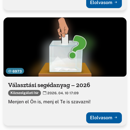
Elolvasom
6973
Választási segédanyag – 2026
Közszolgálati hír
2026. 04. 10 17:09
Menjen el Ön is, menj el Te is szavazni!
Elolvasom