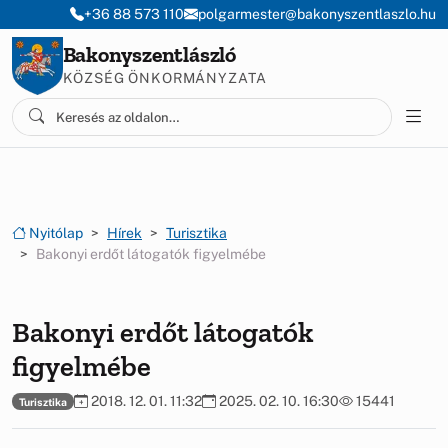
Ugrás a menüre
Ugrás a tartalomra
+36 88 573 110
polgarmester@bakonyszentlaszlo.hu
Bakonyszentlászló
KÖZSÉG ÖNKORMÁNYZATA
Nyitólap
Hírek
Turisztika
Bakonyi erdőt látogatók figyelmébe
Bakonyi erdőt látogatók
figyelmébe
2018. 12. 01. 11:32
2025. 02. 10. 16:30
15441
Turisztika