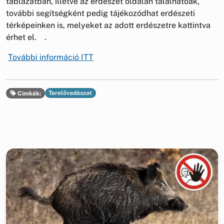
táblázatban, illetve az erdészet oldalán találhatóak,
további segítségként pedig tájékozódhat erdészeti
térképeinken is, melyeket az adott erdészetre kattintva
érhet el. .
További információ ITT
Terelővadászat
Címkék: