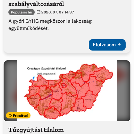
szabályváltozásáról
Populáris hír
2026. 07. 07 14:37
A győri GYHG megköszöni a lakosság
együttműködését.
Elolvasom
Frissítve!
Tűzgyújtási tilalom