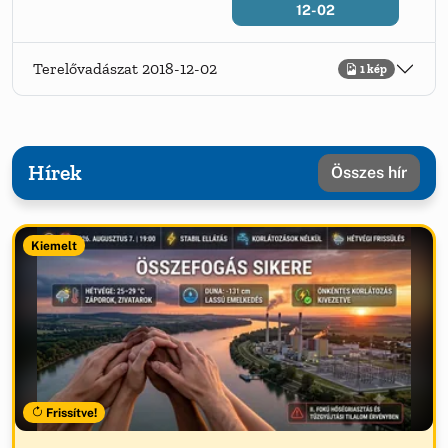
12-02
Terelővadászat 2018-12-02
1 kép
Hírek
Összes hír
Kiemelt
Frissítve!