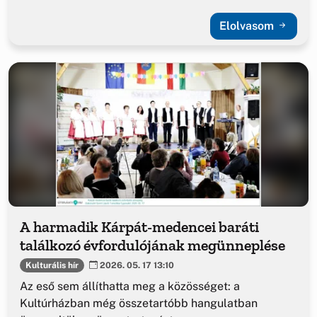
Elolvasom
A harmadik Kárpát-medencei baráti
találkozó évfordulójának megünneplése
Kulturális hír
2026. 05. 17 13:10
Az eső sem állíthatta meg a közösséget: a
Kultúrházban még összetartóbb hangulatban