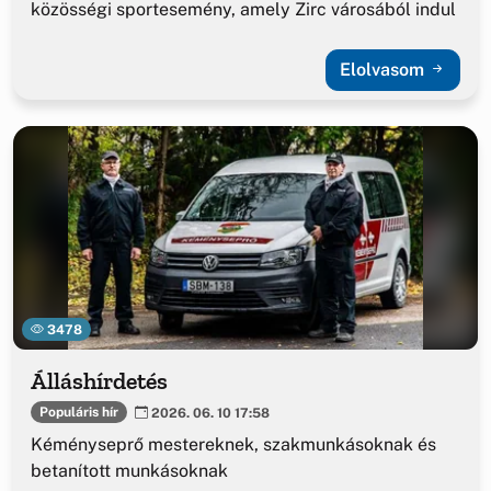
közösségi sportesemény, amely Zirc városából indul
Elolvasom
3478
Álláshírdetés
Populáris hír
2026. 06. 10 17:58
Kéményseprő mestereknek, szakmunkásoknak és
betanított munkásoknak