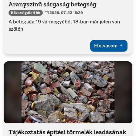
Aranyszínű sárgaság betegség
Közszolgálati hír
2026. 07. 22 16:29
A betegség 19 vármegyéből 18-ban már jelen van
szőlőn
Elolvasom
Tájékoztatás építési törmelék leadásának