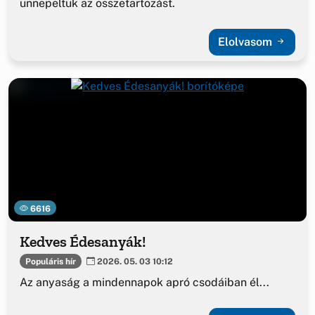
ünnepeltük az összetartozást.
Elolvasom
6616
Kedves Édesanyák!
Populáris hír
2026. 05. 03 10:12
Az anyaság a mindennapok apró csodáiban él...