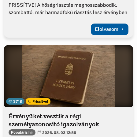
FRISSÍTVE! A hőségriasztás meghosszabbodik,
szombattól már harmadfokú riasztás lesz érvényben
Elolvasom
3718
Frissítve!
Érvényüket vesztik a régi
személyazonosító igazolványok
Populáris hír
2026. 08. 03 12:56