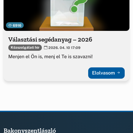
6916
Választási segédanyag – 2026
Közszolgálati hír
2026. 04. 10 17:09
Menjen el Ön is, menj el Te is szavazni!
Elolvasom
Bakonyszentlászló