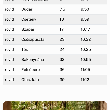
rövid
Dudar
7,5
9:50
rövid
Csetény
13
9:59
rövid
Szápár
17
10:17
rövid
Csőszpuszta
23
10:32
rövid
Tés
24
10:35
rövid
Bakonynána
32
10:55
rövid
Felsőpere
36
11:05
rövid
Olaszfalu
39
11:12