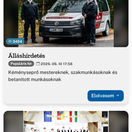
3404
Álláshírdetés
Populáris hír
2026. 06. 10 17:58
Kéményseprő mestereknek, szakmunkásoknak és
betanított munkásoknak
Elolvasom