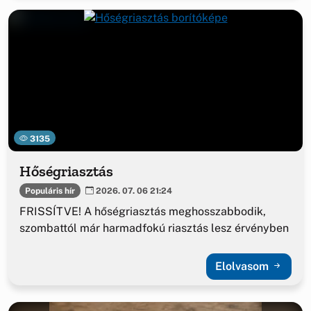
3135
Hőségriasztás
Populáris hír
2026. 07. 06 21:24
FRISSÍTVE! A hőségriasztás meghosszabbodik,
szombattól már harmadfokú riasztás lesz érvényben
Elolvasom