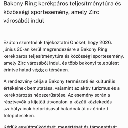
Bakony Ring kerékpáros teljesítménytúra és
közösségi sportesemény, amely Zirc
városából indul
Ezúton szeretnénk tájékoztatni Önöket, hogy 2026.
június 20-án kerül megrendezésre a Bakony Ring
kerékpáros teljesítménytúra és közösségi sportesemény,
amely Zirc városából indul, és több bakonyi települést
érintve halad végig a térségen.
A rendezvény célja a Bakony természeti és kulturális
értékeinek bemutatása, valamint az aktív turizmus és a
kerékpározás népszerűsítése. Az esemény során a
résztvevők a kijelölt útvonalon, a közúti közlekedés
szabályainak betartásával haladnak át az érintett
településeken.
Kérjük együttműködését, megértését és támogatását