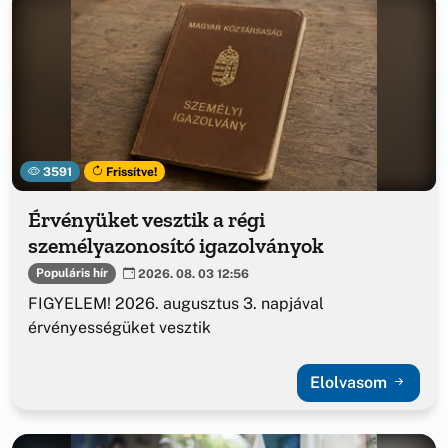
3591
Frissítve!
Érvényüket vesztik a régi
személyazonosító igazolványok
Populáris hír
2026. 08. 03 12:56
FIGYELEM! 2026. augusztus 3. napjával
érvényességüket vesztik
Elolvasom