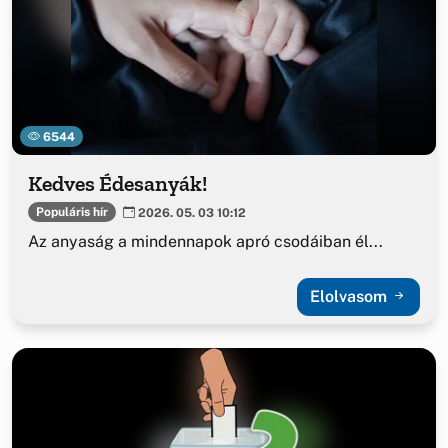
6544
Kedves Édesanyák!
Populáris hír
2026. 05. 03 10:12
Az anyaság a mindennapok apró csodáiban él...
Elolvasom