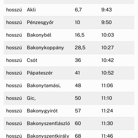
hosszú
Akli
6,7
9:43
hosszú
Pénzesgyőr
10
9:50
hosszú
Bakonybél
16,5
10:03
hosszú
Bakonykoppány
28,5
10:27
hosszú
Csót
36
10:42
hosszú
Pápateszér
41
10:52
hosszú
Bakonytamási,
48
11:06
hosszú
Gic,
50
11:10
hosszú
Bakonygyirót
57
11:24
hosszú
Bakonyszentlászló
60
11:30
hosszú
Bakonyszentkirály
68
11:46