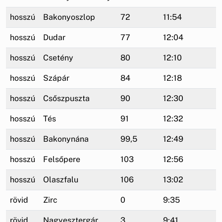
hosszú
Bakonyoszlop
72
11:54
hosszú
Dudar
77
12:04
hosszú
Csetény
80
12:10
hosszú
Szápár
84
12:18
hosszú
Csőszpuszta
90
12:30
hosszú
Tés
91
12:32
hosszú
Bakonynána
99,5
12:49
hosszú
Felsőpere
103
12:56
hosszú
Olaszfalu
106
13:02
rövid
Zirc
0
9:35
rövid
Nagyesztergár
3
9:41