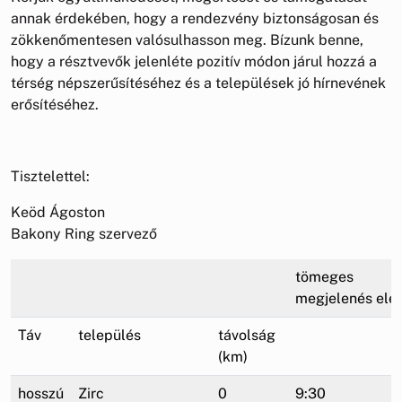
annak érdekében, hogy a rendezvény biztonságosan és
zökkenőmentesen valósulhasson meg. Bízunk benne,
hogy a résztvevők jelenléte pozitív módon járul hozzá a
térség népszerűsítéséhez és a települések jó hírnevének
erősítéséhez.
Tisztelettel:
Keöd Ágoston
Bakony Ring szervező
tömeges
megjelenés elej
Táv
település
távolság
(km)
hosszú
Zirc
0
9:30