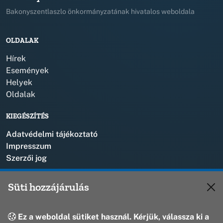
Bakonyszentlaszlo önkormányzatának hivatalos weboldala
OLDALAK
Hírek
Események
Helyek
Oldalak
KIEGÉSZÍTÉS
Adatvédelmi tájékoztató
Impresszum
Szerzői jog
KAPCSOLAT
Süti hozzájárulás
+36 88 573 110
polgarmester@bakonyszentlaszlo.hu
Ez a weboldal sütiket használ. Kérjük, válassza ki a
8431 Bakonyszentlászló, Vak Bottyán u. 1.