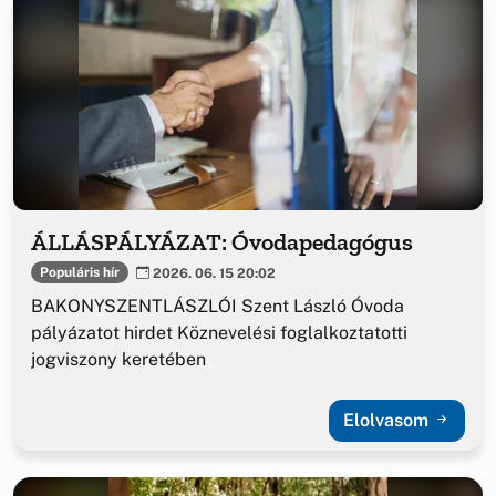
ÁLLÁSPÁLYÁZAT: Óvodapedagógus
Populáris hír
2026. 06. 15 20:02
BAKONYSZENTLÁSZLÓI Szent László Óvoda
pályázatot hirdet Köznevelési foglalkoztatotti
jogviszony keretében
Elolvasom