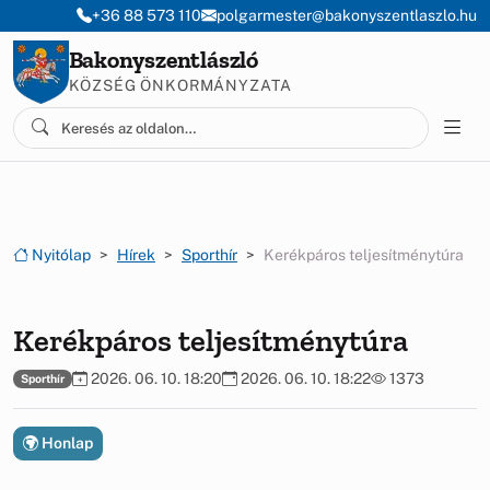
Ugrás a menüre
Ugrás a tartalomra
+36 88 573 110
polgarmester@bakonyszentlaszlo.hu
Bakonyszentlászló
KÖZSÉG ÖNKORMÁNYZATA
Nyitólap
Hírek
Sporthír
Kerékpáros teljesítménytúra
Kerékpáros teljesítménytúra
2026. 06. 10. 18:20
2026. 06. 10. 18:22
1373
Sporthír
Honlap