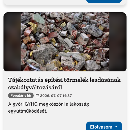
Tájékoztatás építési törmelék leadásának
szabályváltozásáról
Populáris hír
2026. 07. 07 14:37
A győri GYHG megköszöni a lakosság
együttműködését.
Elolvasom