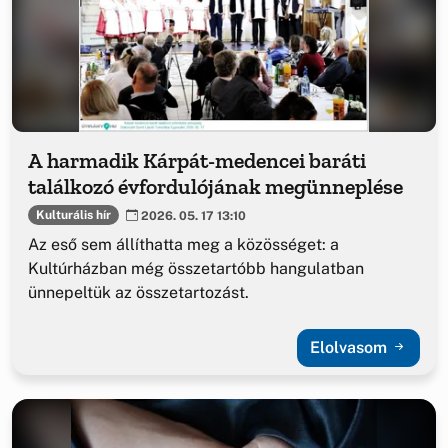
A harmadik Kárpát-medencei baráti
találkozó évfordulójának megünneplése
Kulturális hír
2026. 05. 17 13:10
Az eső sem állíthatta meg a közösséget: a
Kultúrházban még összetartóbb hangulatban
ünnepeltük az összetartozást.
Elolvasom