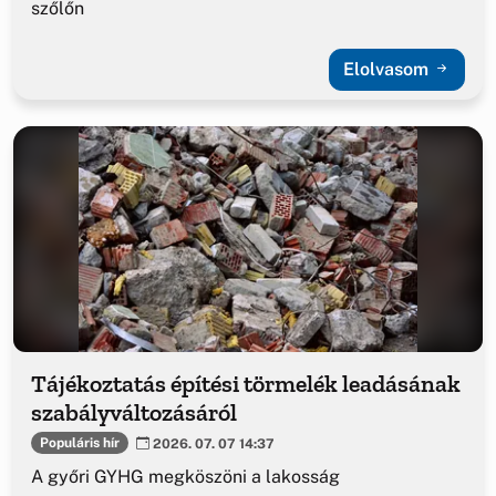
szőlőn
Elolvasom
Tájékoztatás építési törmelék leadásának
szabályváltozásáról
Populáris hír
2026. 07. 07 14:37
A győri GYHG megköszöni a lakosság