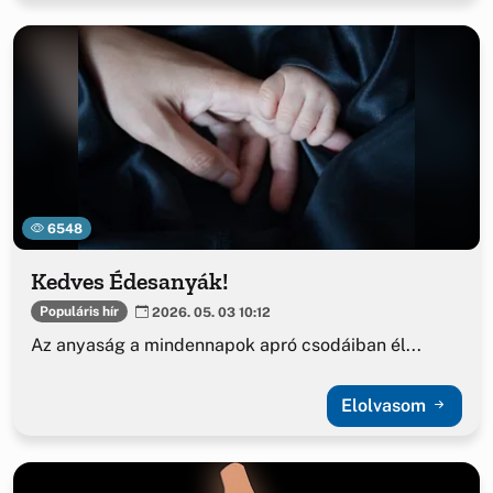
6548
Kedves Édesanyák!
Populáris hír
2026. 05. 03 10:12
Az anyaság a mindennapok apró csodáiban él...
Elolvasom