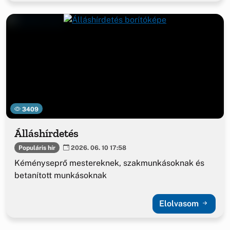
3409
Álláshírdetés
Populáris hír
2026. 06. 10 17:58
Kéményseprő mestereknek, szakmunkásoknak és
betanított munkásoknak
Elolvasom