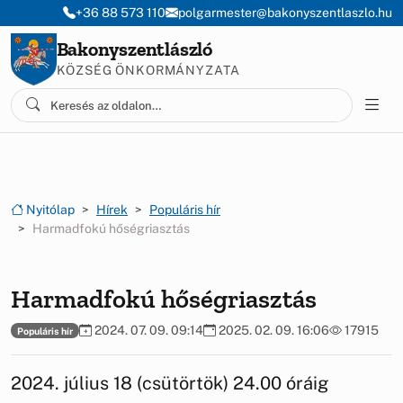
Ugrás a menüre
Ugrás a tartalomra
+36 88 573 110
polgarmester@bakonyszentlaszlo.hu
Bakonyszentlászló
KÖZSÉG ÖNKORMÁNYZATA
Nyitólap
Hírek
Populáris hír
Harmadfokú hőségriasztás
Harmadfokú hőségriasztás
2024. 07. 09. 09:14
2025. 02. 09. 16:06
17915
Populáris hír
2024. július 18 (csütörtök) 24.00 óráig