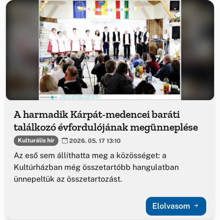
A harmadik Kárpát-medencei baráti
találkozó évfordulójának megünneplése
Kulturális hír
2026. 05. 17 13:10
Az eső sem állíthatta meg a közösséget: a
Kultúrházban még összetartóbb hangulatban
ünnepeltük az összetartozást.
Elolvasom