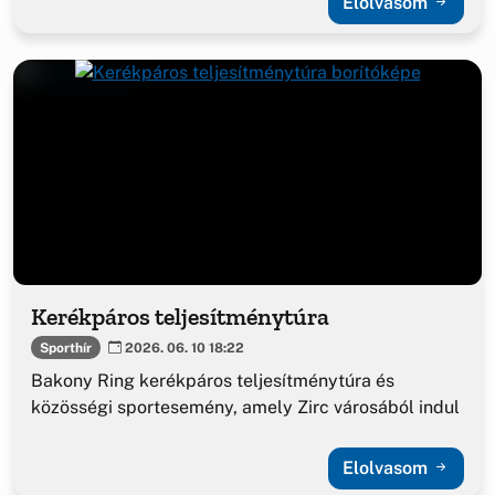
Elolvasom
Kerékpáros teljesítménytúra
Sporthír
2026. 06. 10 18:22
Bakony Ring kerékpáros teljesítménytúra és
közösségi sportesemény, amely Zirc városából indul
Elolvasom