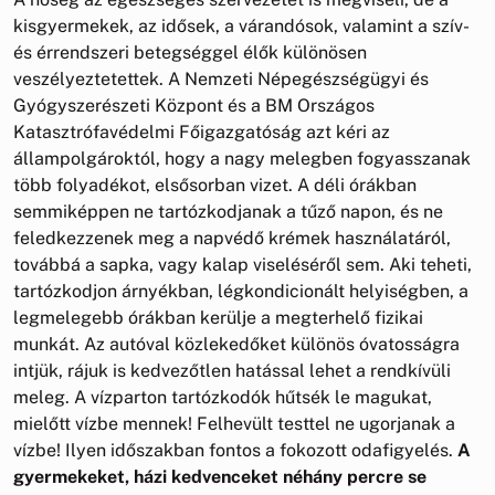
kisgyermekek, az idősek, a várandósok, valamint a szív-
és érrendszeri betegséggel élők különösen
veszélyeztetettek. A Nemzeti Népegészségügyi és
Gyógyszerészeti Központ és a BM Országos
Katasztrófavédelmi Főigazgatóság azt kéri az
állampolgároktól, hogy a nagy melegben fogyasszanak
több folyadékot, elsősorban vizet. A déli órákban
semmiképpen ne tartózkodjanak a tűző napon, és ne
feledkezzenek meg a napvédő krémek használatáról,
továbbá a sapka, vagy kalap viseléséről sem. Aki teheti,
tartózkodjon árnyékban, légkondicionált helyiségben, a
legmelegebb órákban kerülje a megterhelő fizikai
munkát. Az autóval közlekedőket különös óvatosságra
intjük, rájuk is kedvezőtlen hatással lehet a rendkívüli
meleg. A vízparton tartózkodók hűtsék le magukat,
mielőtt vízbe mennek! Felhevült testtel ne ugorjanak a
vízbe! Ilyen időszakban fontos a fokozott odafigyelés.
A
gyermekeket, házi kedvenceket néhány percre se