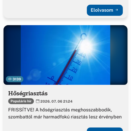
Elolvasom
3139
Hőségriasztás
Populáris hír
2026. 07. 06 21:24
FRISSÍTVE! A hőségriasztás meghosszabbodik,
szombattól már harmadfokú riasztás lesz érvényben