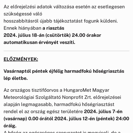
Az előrejelzési adatok változása esetén az esetlegesen
szükségessé váló
hosszabbításról újabb tájékoztatást fogunk küldeni.
Ennek hiányában
a riasztás
2024. július 18-án (csütörtök) 24.00 órakor
automatikusan érvényét veszíti.
ELŐZMÉNYEK:
Vasárnaptól péntek éjfélig harmadfokú hőségriasztás
lép életbe.
Az országos tisztifőorvos a HungaroMet Magyar
Meteorológiai Szolgáltató Nonprofit Zrt. előrejelzései
alapján legmagasabb, harmadfokú hőségriasztást
rendel el az ország egész területére
2024. július 7-én
(vasárnap) 0.00 órától 2024. július 12-én (péntek) 24:00
óráig.
A hőség az egészséges szervezetet is megviseli, de a