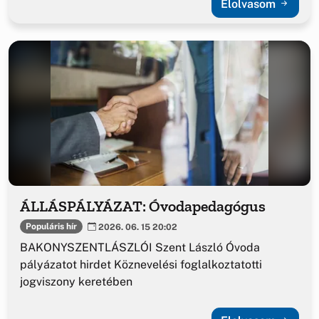
Elolvasom
ÁLLÁSPÁLYÁZAT: Óvodapedagógus
Populáris hír
2026. 06. 15 20:02
BAKONYSZENTLÁSZLÓI Szent László Óvoda
pályázatot hirdet Köznevelési foglalkoztatotti
jogviszony keretében