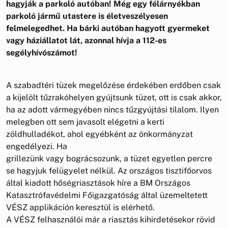
hagyják a parkoló autóban! Még egy félárnyékban
parkoló jármű utastere is életveszélyesen
felmelegedhet. Ha bárki autóban hagyott gyermeket
vagy háziállatot lát, azonnal hívja a 112-es
segélyhívószámot!
A szabadtéri tüzek megelőzése érdekében erdőben csak
a kijelölt tűzrakóhelyen gyújtsunk tüzet, ott is csak akkor,
ha az adott vármegyében nincs tűzgyújtási tilalom. Ilyen
melegben ott sem javasolt elégetni a kerti
zöldhulladékot, ahol egyébként az önkormányzat
engedélyezi. Ha
grillezünk vagy bográcsozunk, a tüzet egyetlen percre
se hagyjuk felügyelet nélkül. Az országos tisztifőorvos
által kiadott hőségriasztások híre a BM Országos
Katasztrófavédelmi Főigazgatóság által üzemeltetett
VÉSZ applikáción keresztül is elérhető.
A VÉSZ felhasználói már a riasztás kihirdetésekor rövid