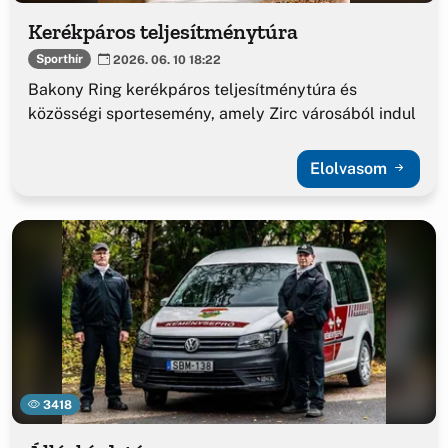
Kerékpáros teljesítménytúra
Sporthír
2026. 06. 10 18:22
Bakony Ring kerékpáros teljesítménytúra és
közösségi sportesemény, amely Zirc városából indul
Elolvasom
3418