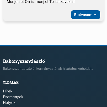
Menjen el Ön is, menj el Te is szavazni!
Elolvasom
Bakonyszentlászló
Bakonyszentlaszlo önkormányzatának hivatalos weboldala
OLDALAK
Hírek
Események
Helyek