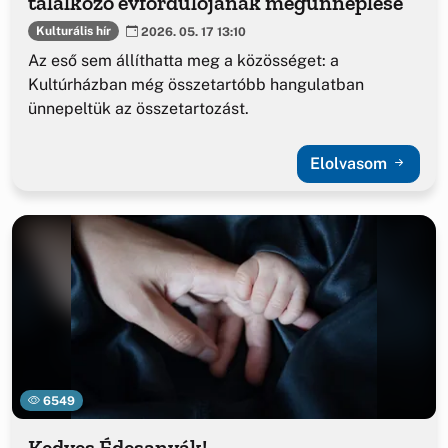
találkozó évfordulójának megünneplése
Kulturális hír
2026. 05. 17 13:10
Az eső sem állíthatta meg a közösséget: a
Kultúrházban még összetartóbb hangulatban
ünnepeltük az összetartozást.
Elolvasom
6549
Kedves Édesanyák!