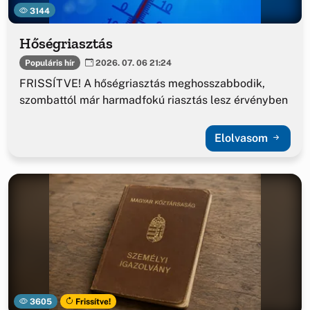
3144
Hőségriasztás
Populáris hír
2026. 07. 06 21:24
FRISSÍTVE! A hőségriasztás meghosszabbodik,
szombattól már harmadfokú riasztás lesz érvényben
Elolvasom
3605
Frissítve!