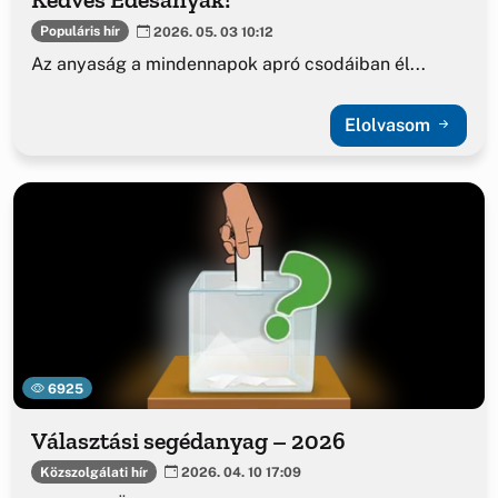
Populáris hír
2026. 05. 03 10:12
Az anyaság a mindennapok apró csodáiban él...
Elolvasom
6925
Választási segédanyag – 2026
Közszolgálati hír
2026. 04. 10 17:09