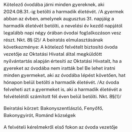
Kötelező óvodába járni minden gyereknek, aki
2024.08.31.-ig betölti a harmadik életévét. /A gyermek
abban az évben, amelynek augusztus 31. napjáig a
harmadik életévét betölti, a nevelési év kezdő napjától
legalább napi négy órában óvodai foglalkozáson vesz
részt. Nkt. 8§ (2)/ A beíratás elmulasztásának
következménye: A kötelező felvételt biztosító óvoda
vezetője az Oktatási Hivatal által megküldött
nyilvántartás alapján értesíti az Oktatási Hivatalt, ha a
gyereket az óvodába nem iratták be! Be lehet íratni
minden gyermeket, aki az óvodába lépést követően, hat
hónapon belül betölti a harmadik életévét. /Az óvoda
felveheti azt a gyermeket is, aki a harmadik életévét a
felvételétől számított fél éven belül betölti. Nkt. 8§(1)/
Beíratási körzet: Bakonyszentlászló, Fenyőfő,
Bakonygyirót, Románd községek
A felvételi kérelmekről első fokon az óvoda vezetője