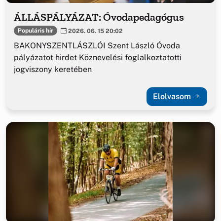
ÁLLÁSPÁLYÁZAT: Óvodapedagógus
Populáris hír
2026. 06. 15 20:02
BAKONYSZENTLÁSZLÓI Szent László Óvoda
pályázatot hirdet Köznevelési foglalkoztatotti
jogviszony keretében
Elolvasom