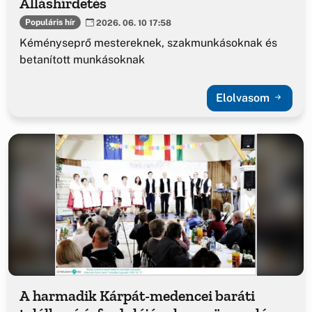
Álláshírdetés
Populáris hír
2026. 06. 10 17:58
Kéményseprő mestereknek, szakmunkásoknak és
betanított munkásoknak
Elolvasom
A harmadik Kárpát-medencei baráti