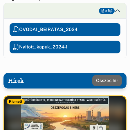
2 fájl
OVODAI_BEIRATAS_2024
Nyitott_kapuk_2024-1
Hírek
Összes hír
Kiemelt