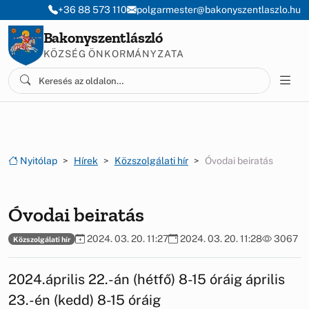
Ugrás a menüre
Ugrás a tartalomra
+36 88 573 110
polgarmester@bakonyszentlaszlo.hu
Bakonyszentlászló
KÖZSÉG ÖNKORMÁNYZATA
Nyitólap
Hírek
Közszolgálati hír
Óvodai beiratás
Óvodai beiratás
2024. 03. 20. 11:27
2024. 03. 20. 11:28
3067
Közszolgálati hír
2024.április 22.-án (hétfő) 8-15 óráig április
23.-én (kedd) 8-15 óráig