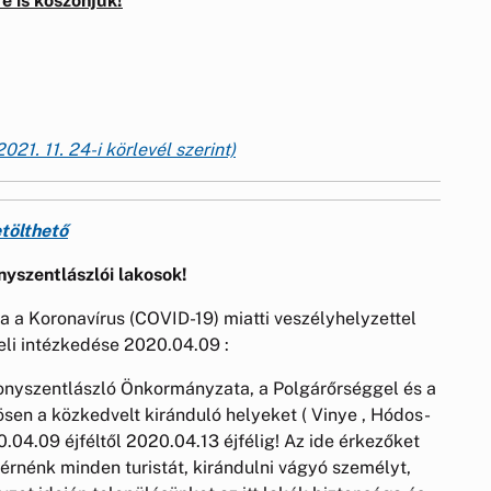
e is köszönjük!
21. 11. 24-i körlevél szerint)
etölthető
nyszentlászlói lakosok!
a Koronavírus (COVID-19) miatti veszélyhelyzettel
li intézkedése 2020.04.09 :
onyszentlászló Önkormányzata, a Polgárőrséggel és a
ösen a közkedvelt kiránduló helyeket ( Vinye , Hódos-
0.04.09 éjféltől 2020.04.13 éjfélig! Az ide érkezőket
 kérnénk minden turistát, kirándulni vágyó személyt,