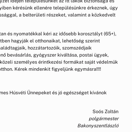
yzet idején településünket az itt lakók biztonsága és
iben kérésünk ellenére településünkre érkeznek, úgy
ssággal, a belterületi részeket, valamint a közkedvelt
n és nyomatékkal kéri az idősebb korosztályt (65+),
ben hagyják el otthonaikat, lehetőség szerint
aládtagjaik, hozzátartozóik, szomszédjaik
énő bevásárlás, gyógyszer kiváltása, postai ügyek,
a közeli személyes érintkezési formákat saját védelmük
otthon. Kérek mindenkit figyeljünk egymásra!!!!
mes Húsvéti Ünnepeket és jó egészséget kívánok
Soós Zoltán
polgármester
Bakonyszentlászló