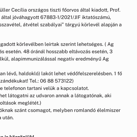
ler Cecília országos tiszti főorvos által kiadott, Prof.
e által jóváhagyott 67883-1/2021/JIF iktatószámú,
sszavétel, átvétel szabályai” tárgyú körlevél alapján a
adott körlevélben leírtak szerint lehetséges. ( Ag
ás esetén. 48 óránál hosszabb eltávozás esetén, 3
élkül, alapimmunizálással negatív eredményű Ag
n lévő, haldokló) lakót lehet védőfelszerelésben. 1 fő
 szándékukat! Tel.: 06 88 573122)
ve telefonon tartani velük a kapcsolatot.
et látogatni az udvaron annak a látogatónak, aki
 oltások meglétét.)
kóknak szánt csomagot, melyben romlandó élelmiszer
a után.