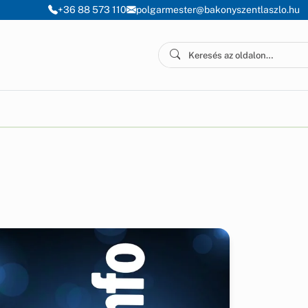
+36 88 573 110
polgarmester@bakonyszentlaszlo.hu