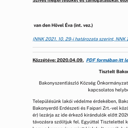
Szíves megértésüket és támogatásukat előr
van den Hövel Éva (int. vez.)
(NNK 2021. 10. 29-i határozata szerint, NNK 20
Közzétéve
: 2020.04.09.
PDF formában itt l
Tisztelt Bako
Bakonyszentlászló Község Önkormányzata 
kapcsolatos helybe
Településünk lakói védelme érdekében, Bak
Bakonyerdő Erdészeti és Faipari Zrt.-vel köz
ér) lezárja az ide érkező kirándulók előtt 202
távozásra szólítjuk fel. Egyúttal Tisztelettel