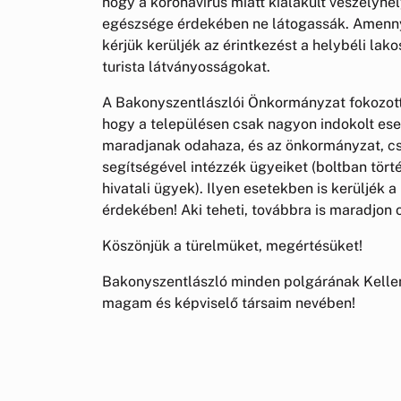
hogy a koronavírus miatt kialakult veszélyhel
egészsége érdekében ne látogassák. Amenny
kérjük kerüljék az érintkezést a helybéli lako
turista látványosságokat.
A Bakonyszentlászlói Önkormányzat fokozotta
hogy a településen csak nagyon indokolt eset
maradjanak odahaza, és az önkormányzat, cs
segítségével intézzék ügyeiket (boltban tört
hivatali ügyek). Ilyen esetekben is kerüljék 
érdekében! Aki teheti, továbbra is maradjon 
Köszönjük a türelmüket, megértésüket!
Bakonyszentlászló minden polgárának Kelle
magam és képviselő társaim nevében!