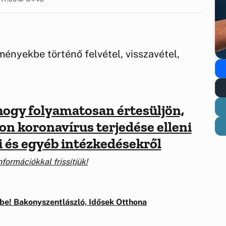
zményekbe történő felvétel, visszavétel,
 hogy folyamatosan értesüljön,
jon koronavírus terjedése elleni
 és egyéb intézkedésekről
formációkkal frissítjük
!
tbe! Bakonyszentlászló, Idősek Otthona