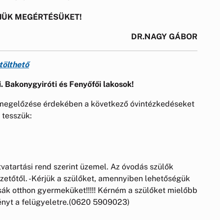
ÜK MEGÉRTÉSÜKET!
DR.NAGY GÁBOR
tölthető
. Bakonygyiróti és Fenyőfői lakosok!
 megelőzése érdekében a következő óvintézkedéseket
tesszük:
tvatartási rend szerint üzemel. Az óvodás szülők
zetőtől. -Kérjük a szülőket, amennyiben lehetőségük
tsák otthon gyermeküket!!!!! Kérném a szülőket mielőbb
gényt a felügyeletre.(0620 5909023)