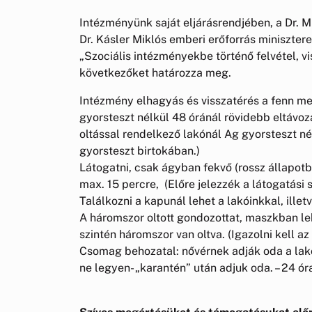
Intézményünk saját eljárásrendjében, a Dr. Mül
Dr. Kásler Miklós emberi erőforrás miniszter
„Szociális intézményekbe történő felvétel, vi
következőket határozza meg.
Intézmény elhagyás és visszatérés a fenn meg
gyorsteszt nélkül 48 óránál rövidebb eltávoz
oltással rendelkező lakónál Ag gyorsteszt n
gyorsteszt birtokában.)
Látogatni, csak ágyban fekvő (rossz állapotba
max. 15 percre, (Előre jelezzék a látogatási
Találkozni a kapunál lehet a lakóinkkal, illet
A háromszor oltott gondozottat, maszkban leh
szintén háromszor van oltva. (Igazolni kell az
Csomag behozatal: nővérnek adják oda a la
ne legyen- „karantén” után adjuk oda. – 24 ór