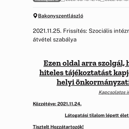
Bakonyszentlászló
2021.11.25. Frissítés: Szociális inté
átvétel szabálya
Ezen oldal arra szolgál,
hiteles tájékoztatást kap
helyi önkormányzati
Kapcsolatos in
Közzétéve
: 2021.11.24.
Látogatási tilalom lépett éle
Tisztelt Hozzátartozók!