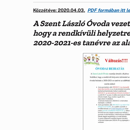
Közzétéve
: 2020.04.03.
PDF formában itt l
A Szent László Óvoda vezető
hogy a rendkívüli helyzetre
2020-2021-es tanévre az alá