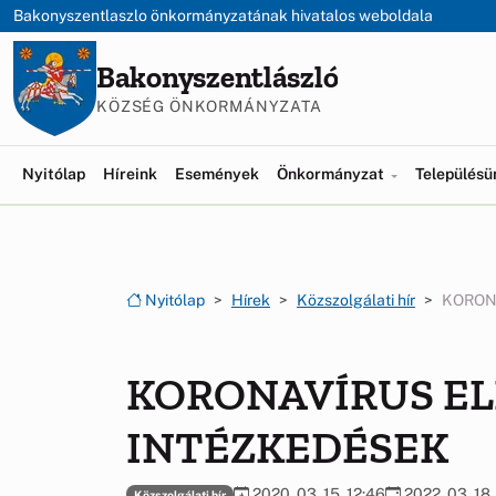
Ugrás a menüre
Ugrás a tartalomra
Bakonyszentlaszlo önkormányzatának hivatalos weboldala
Bakonyszentlászló
KÖZSÉG ÖNKORMÁNYZATA
Nyitólap
Híreink
Események
Önkormányzat
Település
Nyitólap
Hírek
Közszolgálati hír
KORON
KORONAVÍRUS EL
INTÉZKEDÉSEK
2020. 03. 15. 12:46
2022. 03. 18.
Közszolgálati hír