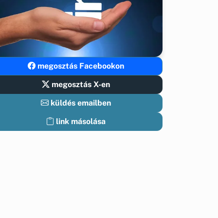
megosztás Facebookon
megosztás X-en
küldés emailben
link másolása