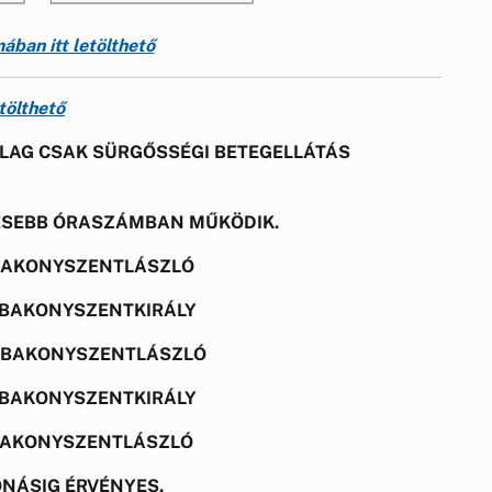
ában itt letölthető
tölthető
ÓLAG CSAK SÜRGŐSSÉGI BETEGELLÁTÁS
VESEBB ÓRASZÁMBAN MŰKÖDIK.
0 BAKONYSZENTLÁSZLÓ
00 BAKONYSZENTKIRÁLY
00 BAKONYSZENTLÁSZLÓ
00 BAKONYSZENTKIRÁLY
0 BAKONYSZENTLÁSZLÓ
NÁSIG ÉRVÉNYES.