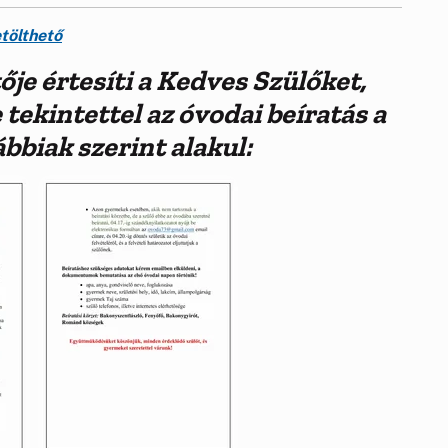
etölthető
je értesíti a Kedves Szülőket,
 tekintettel az óvodai beíratás a
bbiak szerint alakul: