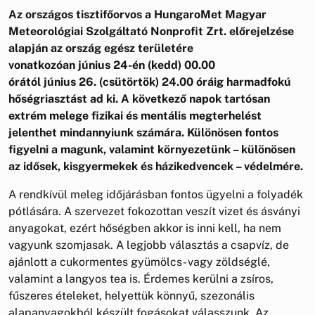
Az országos tisztifőorvos a HungaroMet Magyar
Meteorológiai Szolgáltató Nonprofit Zrt. előrejelzése
alapján az ország egész területére
vonatkozóan június 24-én (kedd) 00.00
órától június 26. (csütörtök) 24.00 óráig harmadfokú
hőségriasztást ad ki.
A következő napok tartósan
extrém melege fizikai és mentális megterhelést
jelenthet mindannyiunk számára. Különösen fontos
figyelni a magunk, valamint környezetünk – különösen
az idősek, kisgyermekek és házikedvencek – védelmére.
A rendkívül meleg időjárásban fontos ügyelni a folyadék
pótlására. A szervezet fokozottan veszít vizet és ásványi
anyagokat, ezért hőségben akkor is inni kell, ha nem
vagyunk szomjasak. A legjobb választás a csapvíz, de
ajánlott a cukormentes gyümölcs- vagy zöldséglé,
valamint a langyos tea is. Érdemes kerülni a zsíros,
fűszeres ételeket, helyettük könnyű, szezonális
alapanyagokból készült fogásokat válasszunk. Az