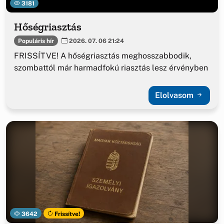
3181
Hőségriasztás
Populáris hír
2026. 07. 06 21:24
FRISSÍTVE! A hőségriasztás meghosszabbodik,
szombattól már harmadfokú riasztás lesz érvényben
Elolvasom
3642
Frissítve!