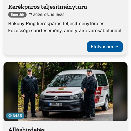
Kerékpáros teljesítménytúra
Sporthír
2026. 06. 10 18:22
Bakony Ring kerékpáros teljesítménytúra és
közösségi sportesemény, amely Zirc városából indul
Elolvasom
3435
Álláshírdetés