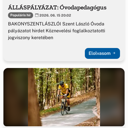
ÁLLÁSPÁLYÁZAT: Óvodapedagógus
Populáris hír
2026. 06. 15 20:02
BAKONYSZENTLÁSZLÓI Szent László Óvoda
pályázatot hirdet Köznevelési foglalkoztatotti
jogviszony keretében
Elolvasom