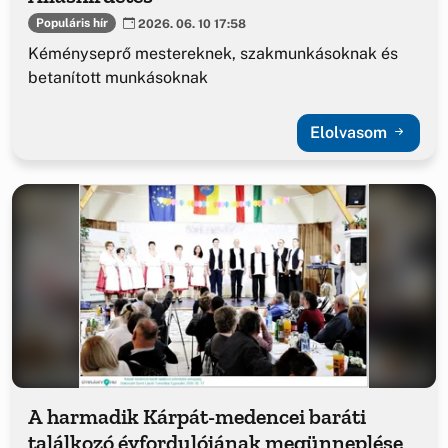
Populáris hír
2026. 06. 10 17:58
Kéményseprő mestereknek, szakmunkásoknak és
betanított munkásoknak
Elolvasom
A harmadik Kárpát-medencei baráti
találkozó évfordulójának megünneplése