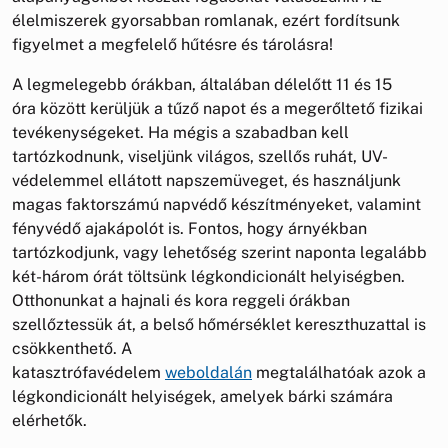
élelmiszerek gyorsabban romlanak, ezért fordítsunk
figyelmet a megfelelő hűtésre és tárolásra!
A legmelegebb órákban, általában délelőtt 11 és 15
óra között kerüljük a tűző napot és a megerőltető fizikai
tevékenységeket. Ha mégis a szabadban kell
tartózkodnunk, viseljünk világos, szellős ruhát, UV-
védelemmel ellátott napszemüveget, és használjunk
magas faktorszámú napvédő készítményeket, valamint
fényvédő ajakápolót is. Fontos, hogy árnyékban
tartózkodjunk, vagy lehetőség szerint naponta legalább
két-három órát töltsünk légkondicionált helyiségben.
Otthonunkat a hajnali és kora reggeli órákban
szellőztessük át, a belső hőmérséklet kereszthuzattal is
csökkenthető. A
katasztrófavédelem
weboldalán
megtalálhatóak azok a
légkondicionált helyiségek, amelyek bárki számára
elérhetők.