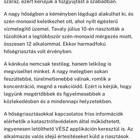
száraz, ezért kerüljük a tűzgyújtást a szabadban.
A nagy hőségben a kéményben légdugó alakulhat ki, és
szén-monoxid keletkezhet ott, ahol nyílt égésterű
vízmelegítő üzemel. Tavaly július 10-én riasztották a
tűzoltókat a legtöbbször szén-monoxid mérgezés miatt,
összesen 12 alkalommal. Ekkor harmadfokú
hőségriasztás volt érvényben.
A kánikula nemcsak testileg, hanem lelkileg is
megviselhet minket. A nagy melegben sokan
feszültebbé, türelmetlenebbé válnak, romlik a
koncentráció, megnő a reakcióidő. Ezért is kérjük, hogy
legyünk megértőbbek és figyelmesebbek a
közlekedésben és a mindennapi helyzetekben.
A hőségriasztásokkal kapcsolatos friss információk
elérhetők a katasztrófavédelem által működtetett,
ingyenesen letölthető VÉSZ applikáción keresztül is. Az
alkalmazás valós idejű értesítéseket küld a riasztások