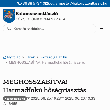
Ugrás a menüre
Ugrás a tartalomra
+36 88 573 110
polgarmester@bakonyszentlaszlo.hu
Bakonyszentlászló
KÖZSÉG ÖNKORMÁNYZATA
Nyitólap
Hírek
Közszolgálati hír
MEGHOSSZABÍTVA! Harmadfokú hőségriasztás
MEGHOSSZABÍTVA!
Harmadfokú hőségriasztás
2025. 06. 25. 16:23
2025. 06. 26. 10:33
Közszolgálati hír
16455