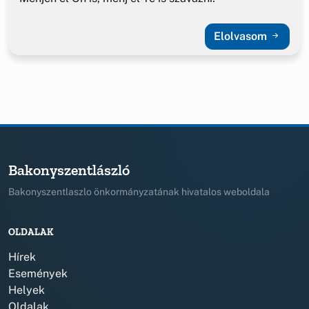
Elolvasom
Bakonyszentlászló
Bakonyszentlaszlo önkormányzatának hivatalos weboldala
OLDALAK
Hírek
Események
Helyek
Oldalak