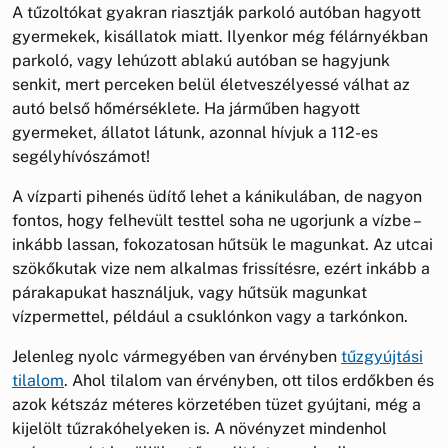
A tűzoltókat gyakran riasztják parkoló autóban hagyott
gyermekek, kisállatok miatt. Ilyenkor még félárnyékban
parkoló, vagy lehúzott ablakú autóban se hagyjunk
senkit, mert perceken belül életveszélyessé válhat az
autó belső hőmérséklete. Ha járműben hagyott
gyermeket, állatot látunk, azonnal hívjuk a 112-es
segélyhívószámot!
A vízparti pihenés üdítő lehet a kánikulában, de nagyon
fontos, hogy felhevült testtel soha ne ugorjunk a vízbe –
inkább lassan, fokozatosan hűtsük le magunkat. Az utcai
szökőkutak vize nem alkalmas frissítésre, ezért inkább a
párakapukat használjuk, vagy hűtsük magunkat
vízpermettel, például a csuklónkon vagy a tarkónkon.
Jelenleg nyolc vármegyében van érvényben
tűzgyújtási
tilalom
. Ahol tilalom van érvényben, ott tilos erdőkben és
azok kétszáz méteres körzetében tüzet gyújtani, még a
kijelölt tűzrakóhelyeken is. A növényzet mindenhol