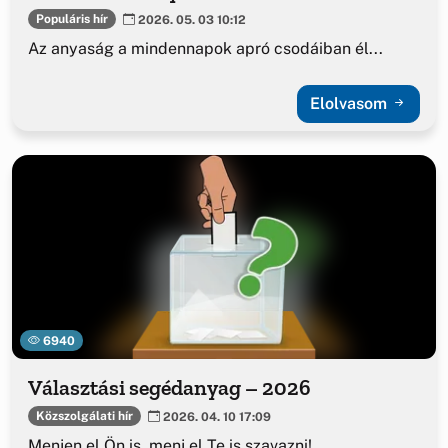
Populáris hír
2026. 05. 03 10:12
Az anyaság a mindennapok apró csodáiban él...
Elolvasom
6940
Választási segédanyag – 2026
Közszolgálati hír
2026. 04. 10 17:09
Menjen el Ön is, menj el Te is szavazni!