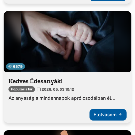
6579
Kedves Édesanyák!
Populáris hír
2026. 05. 03 10:12
Az anyaság a mindennapok apró csodáiban él...
Elolvasom