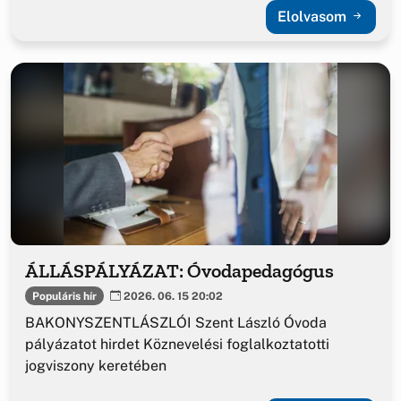
Elolvasom
ÁLLÁSPÁLYÁZAT: Óvodapedagógus
Populáris hír
2026. 06. 15 20:02
BAKONYSZENTLÁSZLÓI Szent László Óvoda
pályázatot hirdet Köznevelési foglalkoztatotti
jogviszony keretében