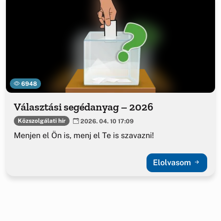
6948
Választási segédanyag – 2026
Közszolgálati hír
2026. 04. 10 17:09
Menjen el Ön is, menj el Te is szavazni!
Elolvasom