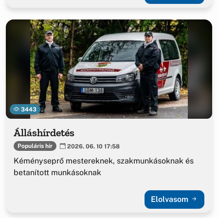
3443
Álláshírdetés
Populáris hír
2026. 06. 10 17:58
Kéményseprő mestereknek, szakmunkásoknak és
betanított munkásoknak
Elolvasom