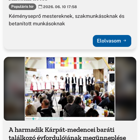
Populáris hír
2026. 06. 10 17:58
Kéményseprő mestereknek, szakmunkásoknak és
betanított munkásoknak
Elolvasom
A harmadik Kárpát-medencei baráti
találkozó évfordulójának megünneplése