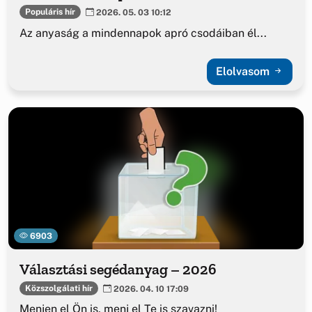
Populáris hír
2026. 05. 03 10:12
Az anyaság a mindennapok apró csodáiban él...
Elolvasom
6903
Választási segédanyag – 2026
Közszolgálati hír
2026. 04. 10 17:09
Menjen el Ön is, menj el Te is szavazni!