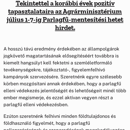
Tekintettel a korábbi évek pozitív
tapasztalataira az Agrárminisztérium
július 1-7-ig Parlagfű-mentesítési hetet
hirdet.
A hosszú távú eredmény érdekében az állampolgárok
jogkövető magatartásának elősegítéséért továbbra is
kiemelt hangsúlyt kell fektetni a szemléletformáló
tevékenységekre, tájékoztató-, figyelemfelhívó
kampányok szervezésére. Szeretnénk egyre szélesebb
körben mozgósítani annak érdekében, hogy a parlagfű
elleni védekezés jelentőségét és lehetőségeit minél több
ember megismerje, és ezzel aktívan vegyen részt a
parlagfű elleni védekezésben.
Ezúton szeretnénk felhívni minden földtulajdonos és
földhasználó figyelmét, hogy a parlagfű