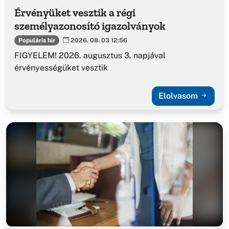
Érvényüket vesztik a régi
személyazonosító igazolványok
Populáris hír
2026. 08. 03 12:56
FIGYELEM! 2026. augusztus 3. napjával
érvényességüket vesztik
Elolvasom