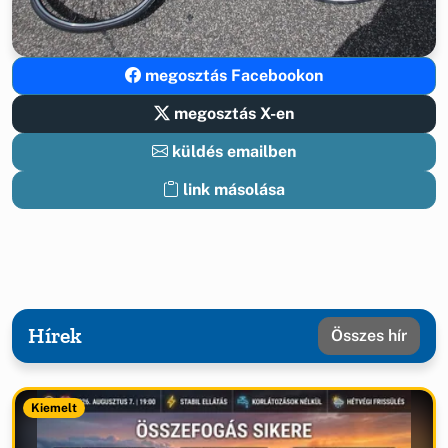
megosztás Facebookon
megosztás X-en
küldés emailben
link másolása
Hírek
Összes hír
Kiemelt