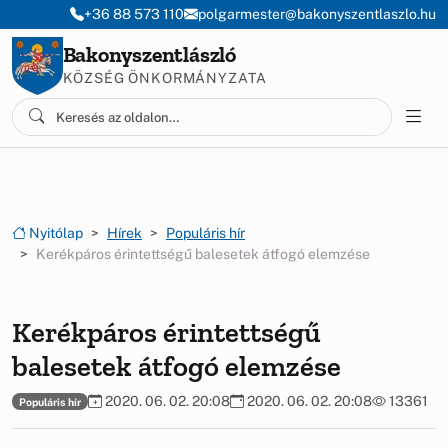
Ugrás a menüre
Ugrás a tartalomra
+36 88 573 110
polgarmester@bakonyszentlaszlo.hu
Bakonyszentlászló
KÖZSÉG ÖNKORMÁNYZATA
Nyitólap
Hírek
Populáris hír
Kerékpáros érintettségű balesetek átfogó elemzése
Kerékpáros érintettségű
balesetek átfogó elemzése
2020. 06. 02. 20:08
2020. 06. 02. 20:08
13361
Populáris hír