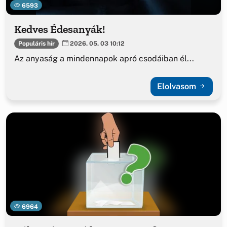
6593
Kedves Édesanyák!
Populáris hír
2026. 05. 03 10:12
Az anyaság a mindennapok apró csodáiban él...
Elolvasom
6964