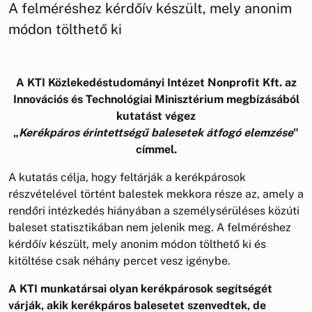
A felméréshez kérdőív készült, mely anonim
módon tölthető ki
A KTI Közlekedéstudományi Intézet Nonprofit Kft. az
Innovációs és Technológiai Minisztérium megbízásából
kutatást végez
„
Kerékpáros érintettségű balesetek átfogó elemzése
"
címmel.
A kutatás célja, hogy feltárják a kerékpárosok
részvételével történt balestek mekkora része az, amely a
rendőri intézkedés hiányában a személysérüléses közúti
baleset statisztikában nem jelenik meg. A felméréshez
kérdőív készült, mely anonim módon tölthető ki és
kitöltése csak néhány percet vesz igénybe.
A KTI munkatársai olyan kerékpárosok segítségét
várják, akik kerékpáros balesetet szenvedtek, de