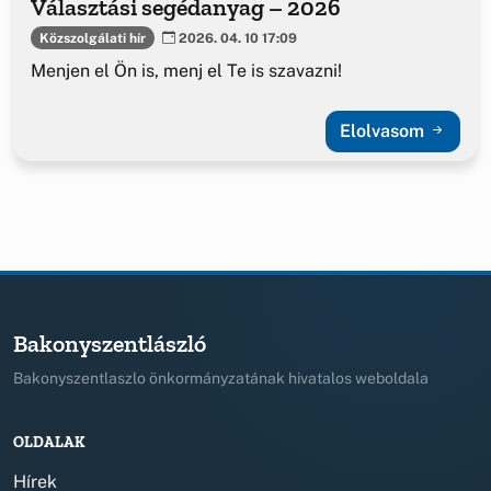
Választási segédanyag – 2026
Közszolgálati hír
2026. 04. 10 17:09
Menjen el Ön is, menj el Te is szavazni!
Elolvasom
Bakonyszentlászló
Bakonyszentlaszlo önkormányzatának hivatalos weboldala
OLDALAK
Hírek