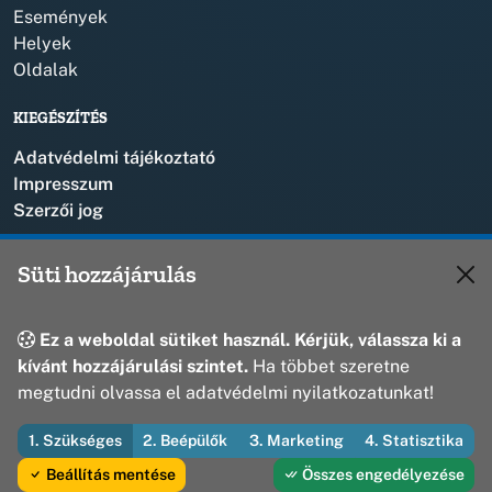
Események
Helyek
Oldalak
KIEGÉSZÍTÉS
Adatvédelmi tájékoztató
Impresszum
Szerzői jog
KAPCSOLAT
Süti hozzájárulás
+36 88 573 110
polgarmester@bakonyszentlaszlo.hu
Ez a weboldal sütiket használ. Kérjük, válassza ki a
8431 Bakonyszentlászló, Vak Bottyán u. 1.
kívánt hozzájárulási szintet.
Ha többet szeretne
megtudni olvassa el adatvédelmi nyilatkozatunkat!
1. Szükséges
2. Beépülők
3. Marketing
4. Statisztika
© 2026 Bakonyszentlászló Község Önkormányzata — Minden jog
fenntartva
Beállítás mentése
Összes engedélyezése