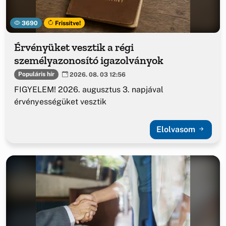
3690
Frissítve!
Érvényüket vesztik a régi
személyazonosító igazolványok
Populáris hír
2026. 08. 03 12:56
FIGYELEM! 2026. augusztus 3. napjával
érvényességüket vesztik
Elolvasom