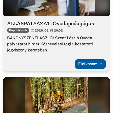
ÁLLÁSPÁLYÁZAT: Óvodapedagógus
Populáris hír
2026. 06. 15 20:02
BAKONYSZENTLÁSZLÓI Szent László Óvoda
pályázatot hirdet Köznevelési foglalkoztatotti
jogviszony keretében
Elolvasom