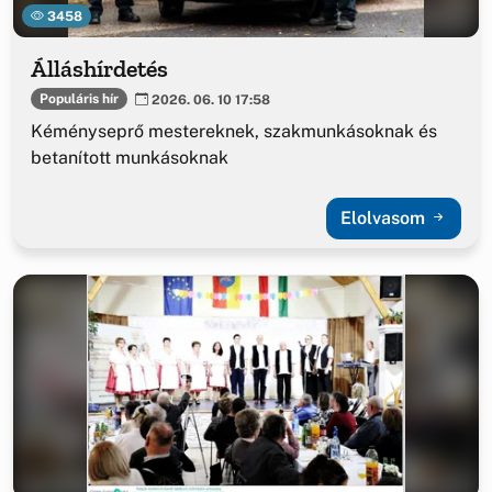
3458
Álláshírdetés
Populáris hír
2026. 06. 10 17:58
Kéményseprő mestereknek, szakmunkásoknak és
betanított munkásoknak
Elolvasom