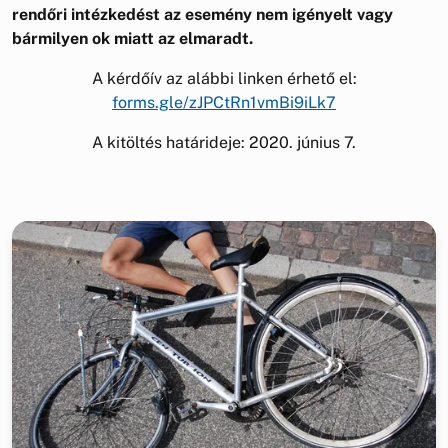
rendőri intézkedést az esemény nem igényelt vagy
bármilyen ok miatt az elmaradt.
A kérdőív az alábbi linken érhető el:
forms.gle/zJPCtRn1vmBi9iLk7
A kitöltés határideje: 2020. június 7.