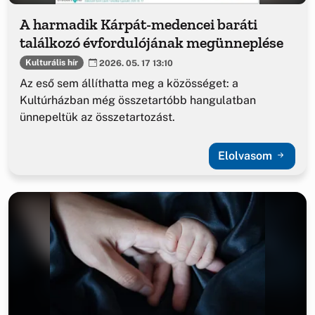
A harmadik Kárpát-medencei baráti
találkozó évfordulójának megünneplése
Kulturális hír
2026. 05. 17 13:10
Az eső sem állíthatta meg a közösséget: a
Kultúrházban még összetartóbb hangulatban
ünnepeltük az összetartozást.
Elolvasom