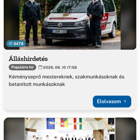
3478
Álláshírdetés
Populáris hír
2026. 06. 10 17:58
Kéményseprő mestereknek, szakmunkásoknak és
betanított munkásoknak
Elolvasom