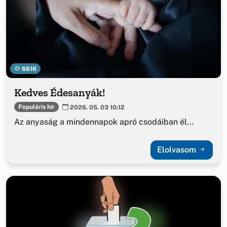
6616
Kedves Édesanyák!
Populáris hír
2026. 05. 03 10:12
Az anyaság a mindennapok apró csodáiban él...
Elolvasom