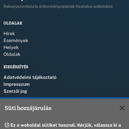
Bakonyszentlaszlo önkormányzatának hivatalos weboldala
OLDALAK
Hírek
Események
Helyek
Oldalak
KIEGÉSZÍTÉS
Adatvédelmi tájékoztató
Impresszum
Szerzői jog
KAPCSOLAT
Süti hozzájárulás
+36 88 573 110
polgarmester@bakonyszentlaszlo.hu
Ez a weboldal sütiket használ. Kérjük, válassza ki a
8431 Bakonyszentlászló, Vak Bottyán u. 1.