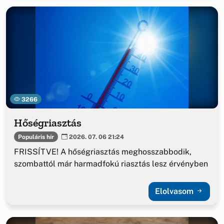
3266
Hőségriasztás
Populáris hír
2026. 07. 06 21:24
FRISSÍTVE! A hőségriasztás meghosszabbodik,
szombattól már harmadfokú riasztás lesz érvényben
Elolvasom