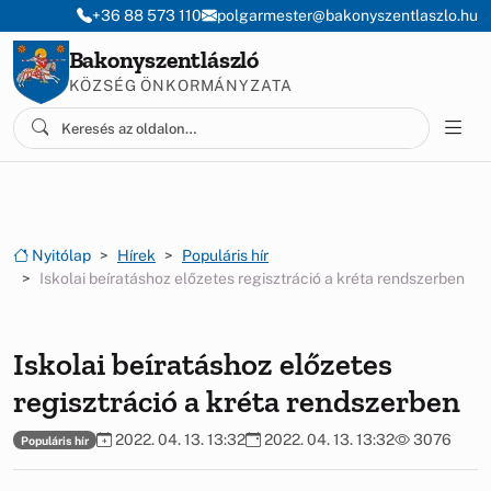
Ugrás a menüre
Ugrás a tartalomra
+36 88 573 110
polgarmester@bakonyszentlaszlo.hu
Bakonyszentlászló
KÖZSÉG ÖNKORMÁNYZATA
Nyitólap
Hírek
Populáris hír
Iskolai beíratáshoz előzetes regisztráció a kréta rendszerben
Iskolai beíratáshoz előzetes
regisztráció a kréta rendszerben
2022. 04. 13. 13:32
2022. 04. 13. 13:32
3076
Populáris hír