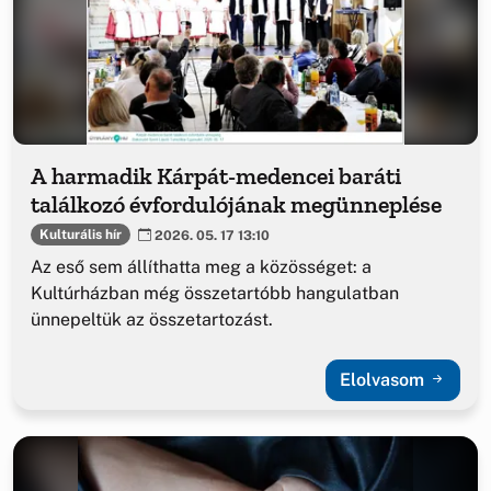
A harmadik Kárpát-medencei baráti
találkozó évfordulójának megünneplése
Kulturális hír
2026. 05. 17 13:10
Az eső sem állíthatta meg a közösséget: a
Kultúrházban még összetartóbb hangulatban
ünnepeltük az összetartozást.
Elolvasom