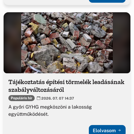
Tájékoztatás építési törmelék leadásának
szabályváltozásáról
Populáris hír
2026. 07. 07 14:37
A győri GYHG megköszöni a lakosság
együttműködését.
Elolvasom