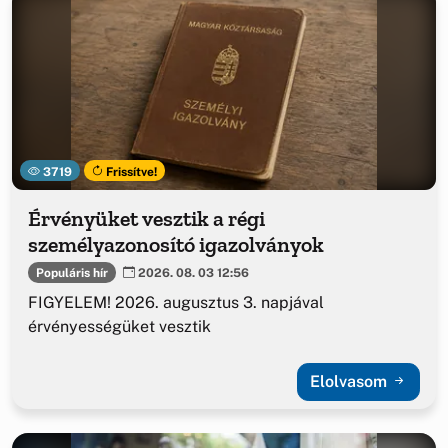
3719
Frissítve!
Érvényüket vesztik a régi
személyazonosító igazolványok
Populáris hír
2026. 08. 03 12:56
FIGYELEM! 2026. augusztus 3. napjával
érvényességüket vesztik
Elolvasom