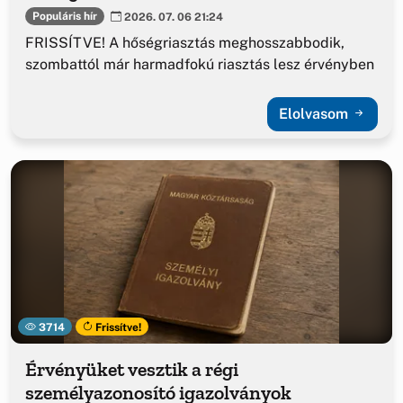
Populáris hír
2026. 07. 06 21:24
FRISSÍTVE! A hőségriasztás meghosszabbodik,
szombattól már harmadfokú riasztás lesz érvényben
Elolvasom
3714
Frissítve!
Érvényüket vesztik a régi
személyazonosító igazolványok