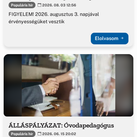
Populáris hír
2026. 08. 03 12:56
FIGYELEM! 2026. augusztus 3. napjával
érvényességüket vesztik
Elolvasom
ÁLLÁSPÁLYÁZAT: Óvodapedagógus
Populáris hír
2026. 06. 15 20:02