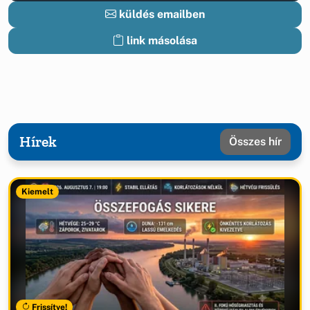
küldés emailben
link másolása
Hírek
Összes hír
Kiemelt
Frissítve!