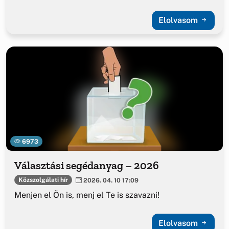
Elolvasom
6973
Választási segédanyag – 2026
Közszolgálati hír
2026. 04. 10 17:09
Menjen el Ön is, menj el Te is szavazni!
Elolvasom