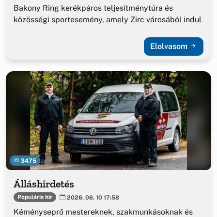
Bakony Ring kerékpáros teljesítménytúra és
közösségi sportesemény, amely Zirc városából indul
Elolvasom
3475
Álláshírdetés
Populáris hír
2026. 06. 10 17:58
Kéményseprő mestereknek, szakmunkásoknak és