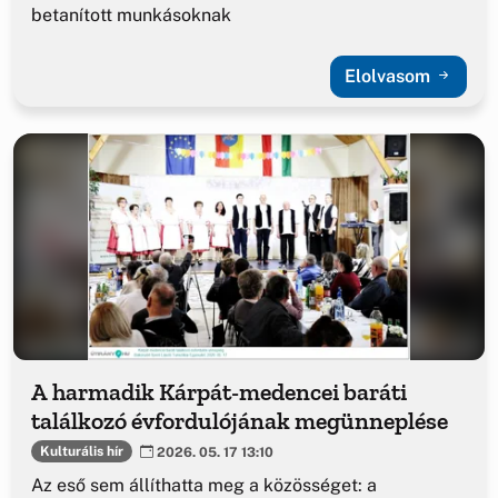
betanított munkásoknak
Elolvasom
A harmadik Kárpát-medencei baráti
találkozó évfordulójának megünneplése
Kulturális hír
2026. 05. 17 13:10
Az eső sem állíthatta meg a közösséget: a