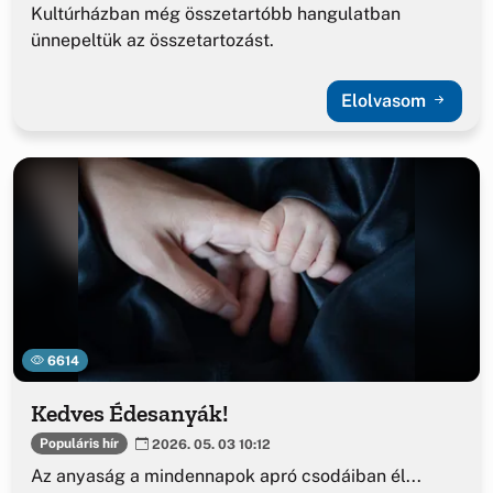
Kultúrházban még összetartóbb hangulatban
ünnepeltük az összetartozást.
Elolvasom
6614
Kedves Édesanyák!
Populáris hír
2026. 05. 03 10:12
Az anyaság a mindennapok apró csodáiban él...