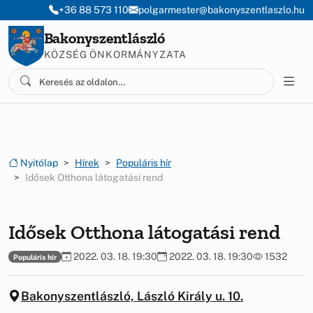
Ugrás a menüre
Ugrás a tartalomra
+36 88 573 110
polgarmester@bakonyszentlaszlo.hu
Bakonyszentlászló
KÖZSÉG ÖNKORMÁNYZATA
Nyitólap
Hírek
Populáris hír
Idősek Otthona látogatási rend
Idősek Otthona látogatási rend
2022. 03. 18. 19:30
2022. 03. 18. 19:30
1532
Populáris hír
Bakonyszentlászló, László Király u. 10.