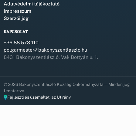
Adatvédelmi tájékoztató
Impresszum
Szerzői jog
KAPCSOLAT
+36 88 573 110
polgarmester@bakonyszentlaszlo.hu
8431 Bakonyszentlászló, Vak Bottyán u. 1.
© 2026 Bakonyszentlászló Község Önkormányzata — Minden jog
fenntartva
Fejleszti és üzemelteti az Útirány