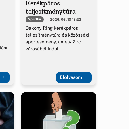
Kerékpáros
teljesítménytúra
Sporthír
2026. 06. 10 18:22
Bakony Ring kerékpáros
teljesítménytúra és közösségi
sportesemény, amely Zirc
lési
városából indul
y
m
Elolvasom