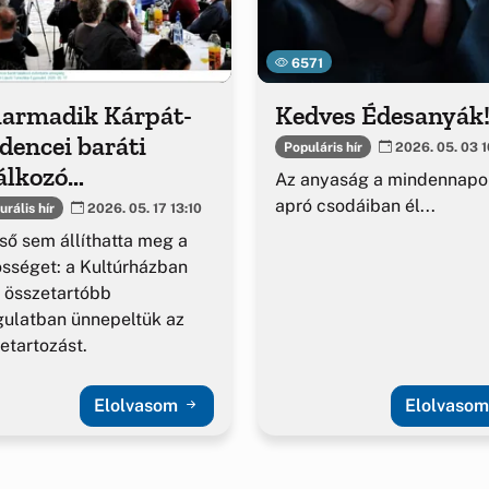
6571
harmadik Kárpát-
Kedves Édesanyák
dencei baráti
Populáris hír
2026. 05. 03 1
álkozó
Az anyaság a mindennapo
fordulójának
apró csodáiban él...
urális hír
2026. 05. 17 13:10
günneplése
ső sem állíthatta meg a
sséget: a Kultúrházban
 összetartóbb
ulatban ünnepeltük az
etartozást.
Elolvasom
Elolvaso