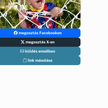
megosztás Facebookon
megosztás X-en
küldés emailben
link másolása