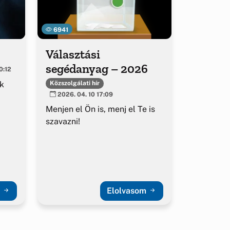
6941
!
Választási
segédanyag – 2026
0:12
k
Közszolgálati hír
2026. 04. 10 17:09
Menjen el Ön is, menj el Te is
szavazni!
m
Elolvasom