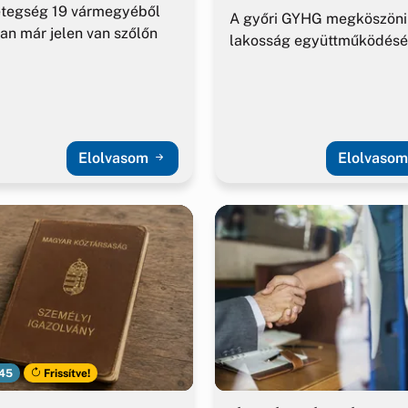
etegség 19 vármegyéből
A győri GYHG megköszöni
an már jelen van szőlőn
lakosság együttműködésé
Elolvasom
Elolvaso
45
Frissítve!