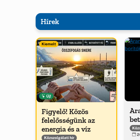
Hírek
Kiemelt
Új!
Ar
Figyelő! Közös
be
felelősségünk az
energia és a víz
Közs
20
Közszolgálati hír