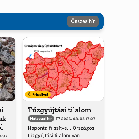
Összes hír
Frissítve!
si
Tűzgyújtási tilalom
ak
Hatósági hír
2026. 08. 05 17:27
l
Naponta frissítve... Országos
tűzgyújtási tilalom van
4:37