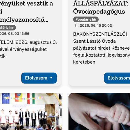
ényüket vesztik a
ÁLLÁSPÁLYÁZAT:
i
Óvodapedagógus
emélyazonosító
Populáris hír
azolványok
2026. 06. 15 20:02
láris hír
BAKONYSZENTLÁSZLÓI
26. 08. 03 12:56
Szent László Óvoda
ELEM! 2026. augusztus 3.
pályázatot hirdet Közneve
ával érvényességüket
foglalkoztatotti jogviszon
tik
keretében
Elolvasom
Elolvaso