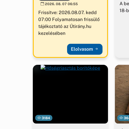
A b
2026. 08. 07 06:55
18-b
Frissítve: 2026.08.07. kedd
07:00 Folyamatosan frissülő
tájékoztató az Útirány.hu
kezelésében
Elolvasom
3184
36