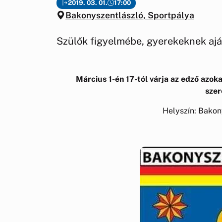
2019. 03. 01.
17:00
Bakonyszentlászló, Sportpálya
Szülők figyelmébe, gyerekeknek aján
Március 1-én 17-tól várja az edző azoka
szer
Helyszín: Bakon