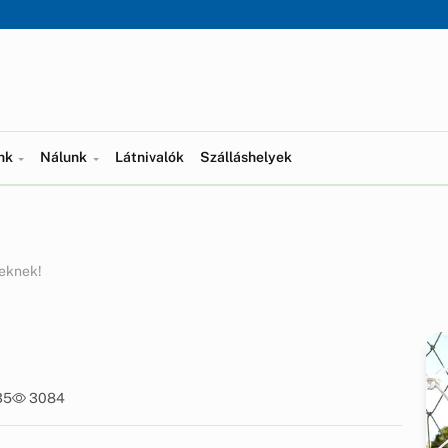
ünk
Nálunk
Látnivalók
Szálláshelyek
eknek!
35
3084