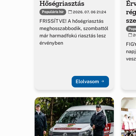
Hőségriasztás
Érv
rég
Populáris hír
2026. 07. 06 21:24
sz
FRISSÍTVE! A hőségriasztás
ig
meghosszabbodik, szombattól
Popu
már harmadfokú riasztás lesz
20
érvényben
FIGY
napj
vesz
Elolvasom