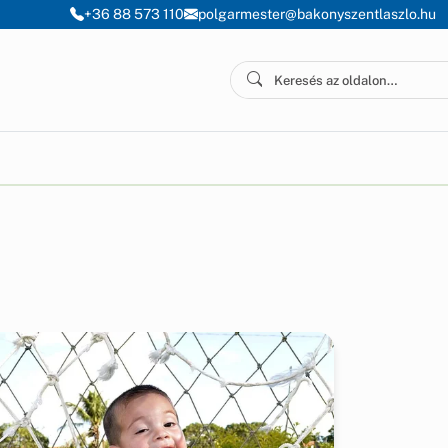
+36 88 573 110
polgarmester@bakonyszentlaszlo.hu