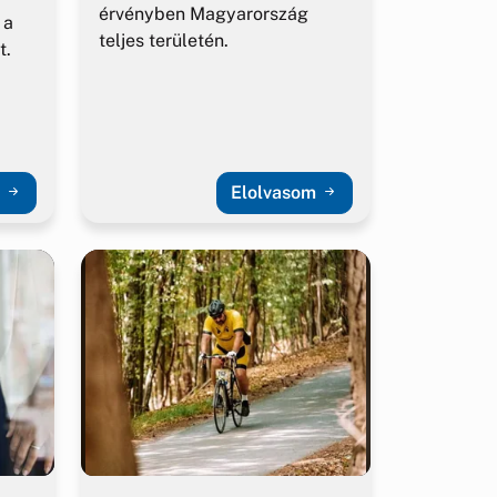
érvényben Magyarország
 a
teljes területén.
t.
m
Elolvasom