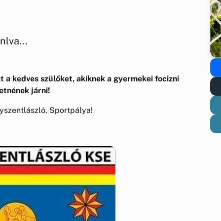
lva...
t a kedves szülőket, akiknek a gyermekei focizni
etnének járni!
yszentlászló, Sportpálya!