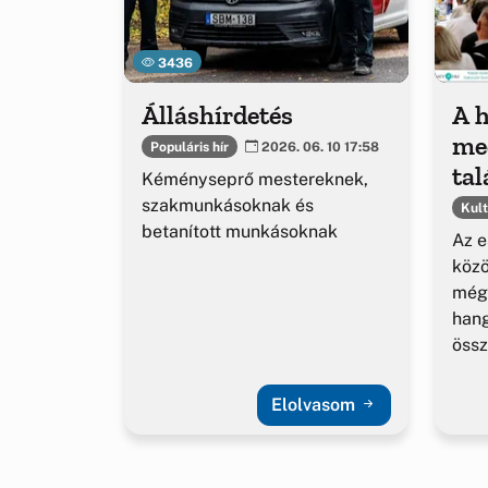
3436
Álláshírdetés
A 
me
Populáris hír
2026. 06. 10 17:58
tal
Kéményseprő mestereknek,
év
szakmunkásoknak és
Kult
betanított munkásoknak
me
Az e
közö
még
hang
össz
Elolvasom