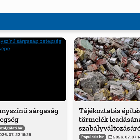
anyszínű sárgaság
Tájékoztatás építé
tegség
törmelék leadásán
szabályváltozásáró
zolgálati hír
26. 07. 22 16:29
Populáris hír
2026. 07. 07 1