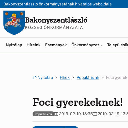
Ugrás a menüre
Ugrás a tartalomra
Bakonyszentlaszlo önkormányzatának hivatalos weboldala
Bakonyszentlászló
KÖZSÉG ÖNKORMÁNYZATA
Nyitólap
Híreink
Események
Önkormányzat
Település
Nyitólap
Hírek
Populáris hír
Foci gyerek
Foci gyerekeknek!
2019. 02. 19. 13:35
2019. 02. 19. 13:
Populáris hír