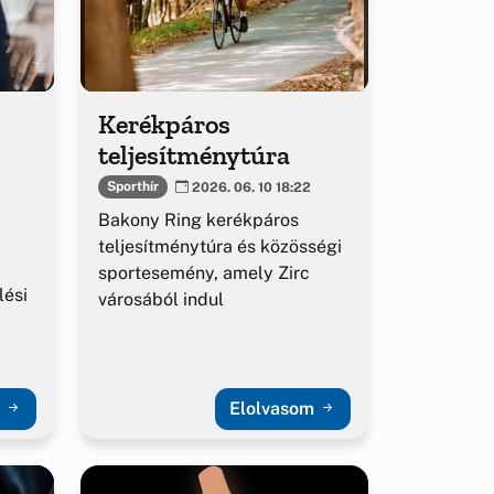
Kerékpáros
teljesítménytúra
Sporthír
2026. 06. 10 18:22
Bakony Ring kerékpáros
teljesítménytúra és közösségi
sportesemény, amely Zirc
lési
városából indul
y
m
Elolvasom