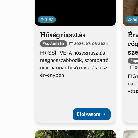
3152
36
Hőségriasztás
Érv
rég
Populáris hír
2026. 07. 06 21:24
sz
FRISSÍTVE! A hőségriasztás
ig
meghosszabbodik, szombattól
Popu
már harmadfokú riasztás lesz
20
érvényben
FIGY
napj
vesz
Elolvasom