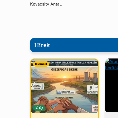
Kovacsity Antal.
Hírek
Kiemelt
Új!