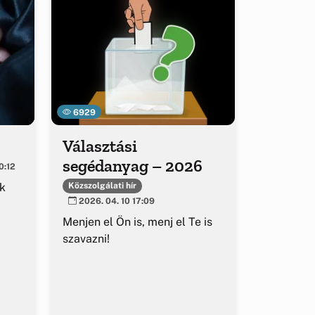
6929
!
Választási
segédanyag – 2026
0:12
k
Közszolgálati hír
2026. 04. 10 17:09
Menjen el Ön is, menj el Te is
szavazni!