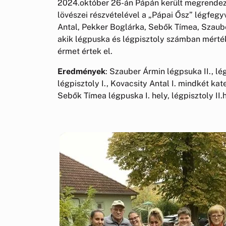
2024.október 26-án Pápán került megrendezé
lövészei részvételével a „Pápai Ősz” légfegy
Antal, Pekker Boglárka, Sebők Tímea, Szaub
akik légpuska és légpisztoly számban mérték
érmet értek el.
Eredmények
: Szauber Ármin légpsuka II., lé
légpisztoly I., Kovacsity Antal I. mindkét k
Sebők Tímea légpuska I. hely, légpisztoly II.