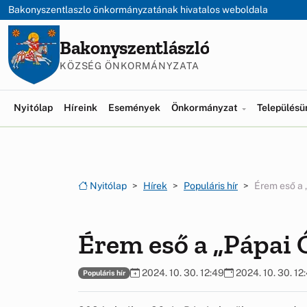
Ugrás a menüre
Ugrás a tartalomra
Bakonyszentlaszlo önkormányzatának hivatalos weboldala
Bakonyszentlászló
KÖZSÉG ÖNKORMÁNYZATA
Nyitólap
Híreink
Események
Önkormányzat
Település
Nyitólap
Hírek
Populáris hír
Érem eső a 
Érem eső a „Pápai 
2024. 10. 30. 12:49
2024. 10. 30. 12
Populáris hír