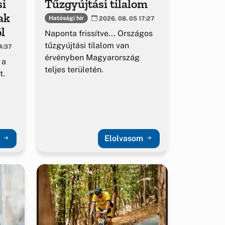
si
Tűzgyújtási tilalom
ak
Hatósági hír
2026. 08. 05 17:27
l
Naponta frissítve... Országos
tűzgyújtási tilalom van
4:37
érvényben Magyarország
 a
teljes területén.
t.
m
Elolvasom