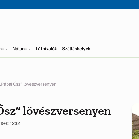
ünk
Nálunk
Látnivalók
Szálláshelyek
„Pápai Ősz” lövészversenyen
Ősz” lövészversenyen
:49
1232