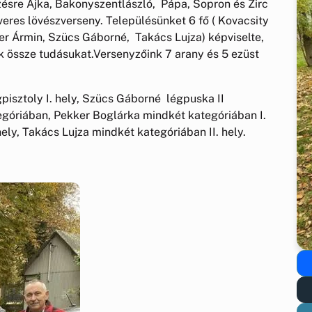
sre Ajka, Bakonyszentlászló, Pápa, Sopron és Zirc
veres lövészverseny. Településünket 6 fő ( Kovacsity
er Ármin, Szücs Gáborné, Takács Lujza) képviselte,
 össze tudásukat.Versenyzőink 7 arany és 5 ezüst
gpisztoly I. hely, Szücs Gáborné légpuska II
ategóriában, Pekker Boglárka mindkét kategóriában I.
hely, Takács Lujza mindkét kategóriában II. hely.