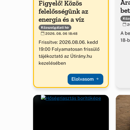
Ar
Figyelő! Közös
be
felelősségünk az
energia és a víz
Közs
20
Közszolgálati hír
A b
2026. 08. 06 18:48
18-b
Frissítve: 2026.08.06. kedd
19:00 Folyamatosan frissülő
tájékoztató az Útirány.hu
kezelésében
Elolvasom