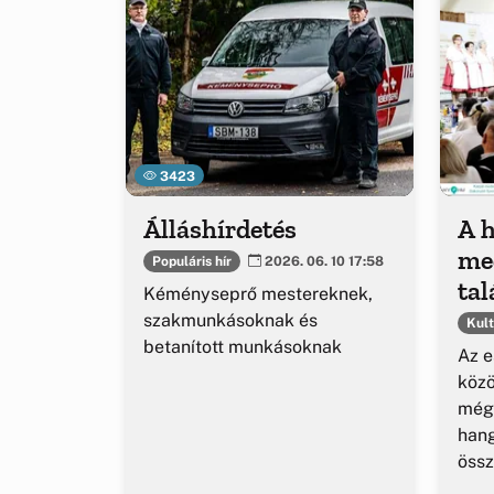
3423
Álláshírdetés
A 
me
Populáris hír
2026. 06. 10 17:58
tal
Kéményseprő mestereknek,
év
szakmunkásoknak és
Kult
betanított munkásoknak
me
Az e
közö
még
hang
össz