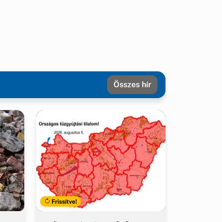
Összes hír
Frissítve!