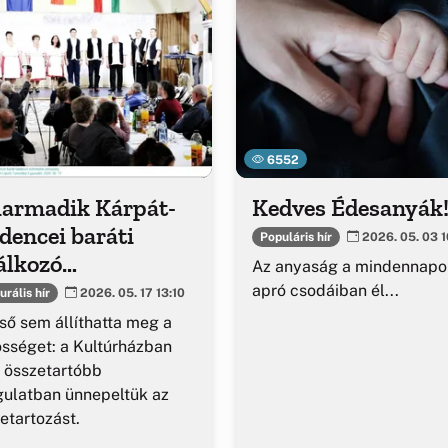
6552
harmadik Kárpát-
Kedves Édesanyák
dencei baráti
Populáris hír
2026. 05. 03 1
álkozó
Az anyaság a mindennapo
fordulójának
apró csodáiban él...
urális hír
2026. 05. 17 13:10
günneplése
ső sem állíthatta meg a
sséget: a Kultúrházban
 összetartóbb
ulatban ünnepeltük az
etartozást.