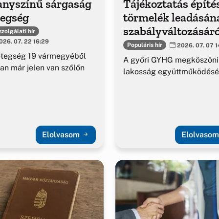
anyszínű sárgaság
Tájékoztatás építé
tegség
törmelék leadásán
szabályváltozásáró
zolgálati hír
26. 07. 22 16:29
Populáris hír
2026. 07. 07 1
etegség 19 vármegyéből
A győri GYHG megköszöni
an már jelen van szőlőn
lakosság együttműködésé
Elolvasom
Elolvaso