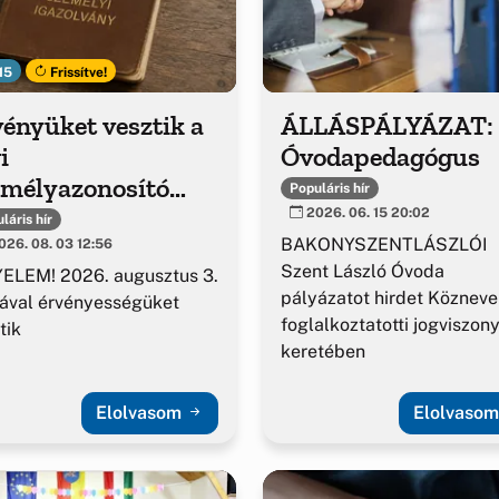
15
Frissítve!
ényüket vesztik a
ÁLLÁSPÁLYÁZAT:
i
Óvodapedagógus
emélyazonosító
Populáris hír
azolványok
2026. 06. 15 20:02
láris hír
BAKONYSZENTLÁSZLÓI
26. 08. 03 12:56
Szent László Óvoda
ELEM! 2026. augusztus 3.
pályázatot hirdet Közneve
ával érvényességüket
foglalkoztatotti jogviszon
tik
keretében
Elolvasom
Elolvaso