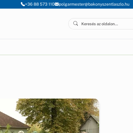
+36 88 573 110
polgarmester@bakonyszentlaszlo.hu