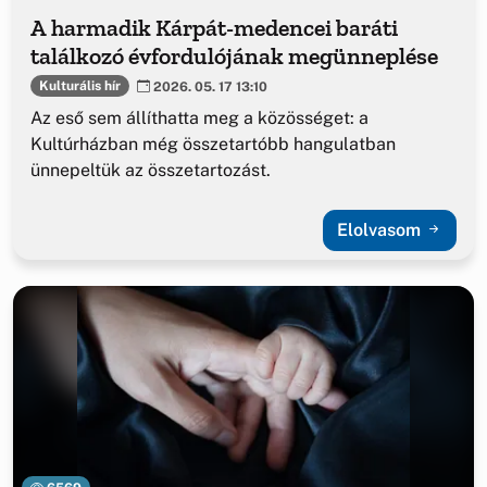
A harmadik Kárpát-medencei baráti
találkozó évfordulójának megünneplése
Kulturális hír
2026. 05. 17 13:10
Az eső sem állíthatta meg a közösséget: a
Kultúrházban még összetartóbb hangulatban
ünnepeltük az összetartozást.
Elolvasom