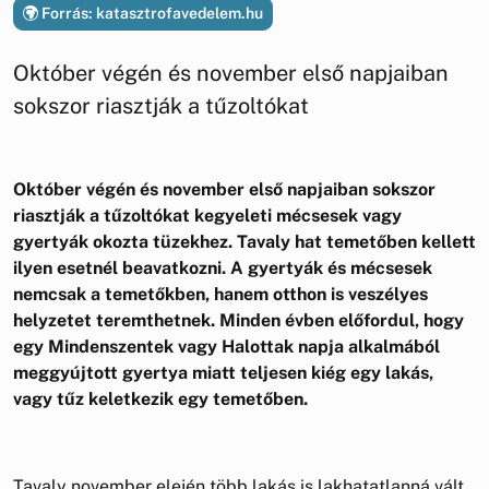
Forrás: katasztrofavedelem.hu
Október végén és november első napjaiban
sokszor riasztják a tűzoltókat
Október végén és november első napjaiban sokszor
riasztják a tűzoltókat kegyeleti mécsesek vagy
gyertyák okozta tüzekhez. Tavaly hat temetőben kellett
ilyen esetnél beavatkozni. A gyertyák és mécsesek
nemcsak a temetőkben, hanem otthon is veszélyes
helyzetet teremthetnek. Minden évben előfordul, hogy
egy Mindenszentek vagy Halottak napja alkalmából
meggyújtott gyertya miatt teljesen kiég egy lakás,
vagy tűz keletkezik egy temetőben.
Tavaly november elején több lakás is lakhatatlanná vált,