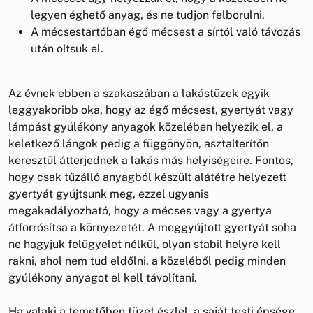
legyen éghető anyag, és ne tudjon felborulni.
A mécsestartóban égő mécsest a sírtól való távozás
után oltsuk el.
Az évnek ebben a szakaszában a lakástüzek egyik
leggyakoribb oka, hogy az égő mécsest, gyertyát vagy
lámpást gyúlékony anyagok közelében helyezik el, a
keletkező lángok pedig a függönyön, asztalterítőn
keresztül átterjednek a lakás más helyiségeire. Fontos,
hogy csak tűzálló anyagból készült alátétre helyezett
gyertyát gyújtsunk meg, ezzel ugyanis
megakadályozható, hogy a mécses vagy a gyertya
átforrósítsa a környezetét. A meggyújtott gyertyát soha
ne hagyjuk felügyelet nélkül, olyan stabil helyre kell
rakni, ahol nem tud eldőlni, a közeléből pedig minden
gyúlékony anyagot el kell távolítani.
Ha valaki a temetőben tüzet észlel, a saját testi épsége