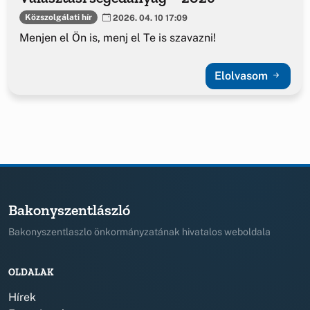
Közszolgálati hír
2026. 04. 10 17:09
Menjen el Ön is, menj el Te is szavazni!
Elolvasom
Bakonyszentlászló
Bakonyszentlaszlo önkormányzatának hivatalos weboldala
OLDALAK
Hírek