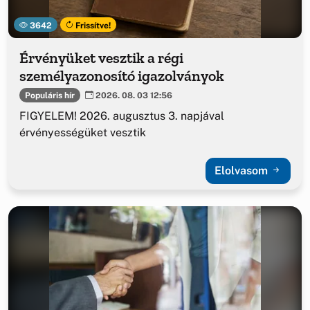
3642
Frissítve!
Érvényüket vesztik a régi
személyazonosító igazolványok
Populáris hír
2026. 08. 03 12:56
FIGYELEM! 2026. augusztus 3. napjával
érvényességüket vesztik
Elolvasom