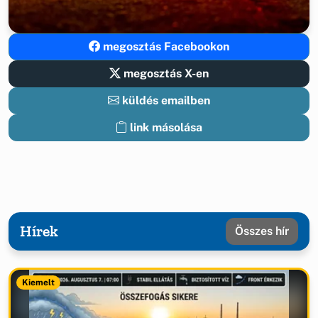
megosztás Facebookon
megosztás X-en
küldés emailben
link másolása
Hírek
Összes hír
Kiemelt