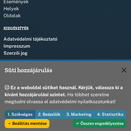
Események
Helyek
Oldalak
KIEGÉSZÍTÉS
Adatvédelmi tájékoztató
Impresszum
Szerzői jog
KAPCSOLAT
Süti hozzájárulás
+36 88 573 110
polgarmester@bakonyszentlaszlo.hu
Ez a weboldal sütiket használ. Kérjük, válassza ki a
8431 Bakonyszentlászló, Vak Bottyán u. 1.
kívánt hozzájárulási szintet.
Ha többet szeretne
megtudni olvassa el adatvédelmi nyilatkozatunkat!
1. Szükséges
2. Beépülők
3. Marketing
4. Statisztika
© 2026 Bakonyszentlászló Község Önkormányzata — Minden jog
fenntartva
Beállítás mentése
Összes engedélyezése
Fejleszti és üzemelteti az Útirány