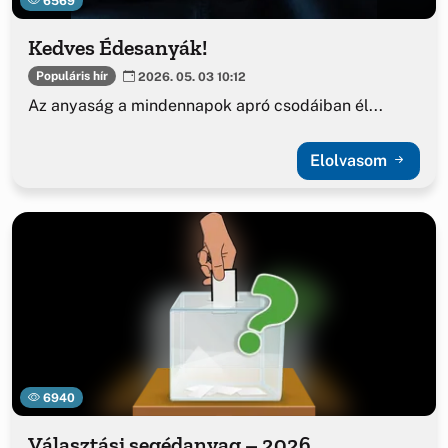
6569
Kedves Édesanyák!
Populáris hír
2026. 05. 03 10:12
Az anyaság a mindennapok apró csodáiban él...
Elolvasom
6940
Választási segédanyag – 2026