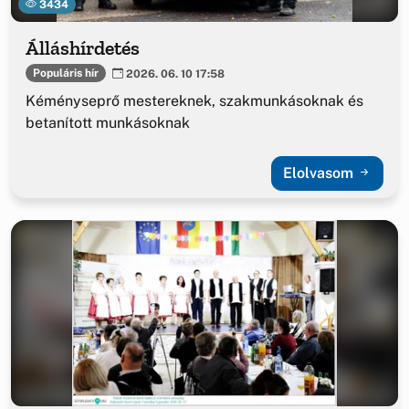
3434
Álláshírdetés
Populáris hír
2026. 06. 10 17:58
Kéményseprő mestereknek, szakmunkásoknak és
betanított munkásoknak
Elolvasom