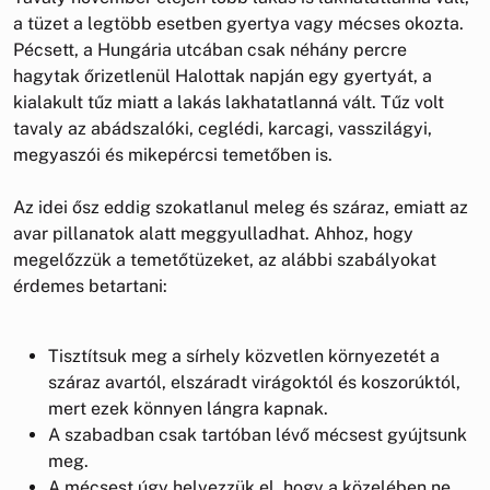
a tüzet a legtöbb esetben gyertya vagy mécses okozta.
Pécsett, a Hungária utcában csak néhány percre
hagytak őrizetlenül Halottak napján egy gyertyát, a
kialakult tűz miatt a lakás lakhatatlanná vált. Tűz volt
tavaly az abádszalóki, ceglédi, karcagi, vasszilágyi,
megyaszói és mikepércsi temetőben is.
Az idei ősz eddig szokatlanul meleg és száraz, emiatt az
avar pillanatok alatt meggyulladhat. Ahhoz, hogy
megelőzzük a temetőtüzeket, az alábbi szabályokat
érdemes betartani:
Tisztítsuk meg a sírhely közvetlen környezetét a
száraz avartól, elszáradt virágoktól és koszorúktól,
mert ezek könnyen lángra kapnak.
A szabadban csak tartóban lévő mécsest gyújtsunk
meg.
A mécsest úgy helyezzük el, hogy a közelében ne