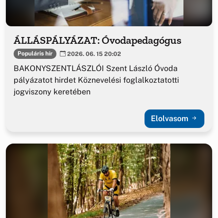
ÁLLÁSPÁLYÁZAT: Óvodapedagógus
Populáris hír
2026. 06. 15 20:02
BAKONYSZENTLÁSZLÓI Szent László Óvoda
pályázatot hirdet Köznevelési foglalkoztatotti
jogviszony keretében
Elolvasom