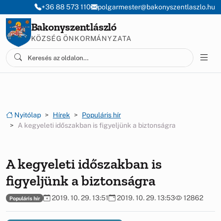
Ugrás a menüre
Ugrás a tartalomra
+36 88 573 110
polgarmester@bakonyszentlaszlo.hu
Bakonyszentlászló
KÖZSÉG ÖNKORMÁNYZATA
Nyitólap
Hírek
Populáris hír
A kegyeleti időszakban is figyeljünk a biztonságra
A kegyeleti időszakban is
figyeljünk a biztonságra
2019. 10. 29. 13:51
2019. 10. 29. 13:53
12862
Populáris hír