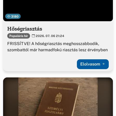
3180
Hőségriasztás
Populáris hír
2026. 07. 06 21:24
FRISSÍTVE! A hőségriasztás meghosszabbodik,
szombattól már harmadfokú riasztás lesz érvényben
Elolvasom