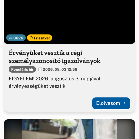
3626
Frissítve!
Érvényüket vesztik a régi
személyazonosító igazolványok
Populáris hír
2026. 08. 03 12:56
FIGYELEM! 2026. augusztus 3. napjával
érvényességüket vesztik
Elolvasom