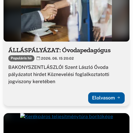
ÁLLÁSPÁLYÁZAT: Óvodapedagógus
Populáris hír
2026. 06. 15 20:02
BAKONYSZENTLÁSZLÓI Szent László Óvoda
pályázatot hirdet Köznevelési foglalkoztatotti
jogviszony keretében
Elolvasom