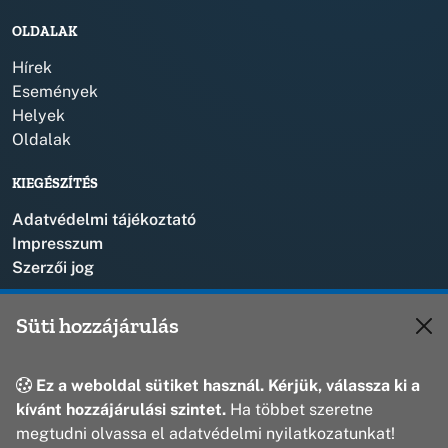
OLDALAK
Hírek
Események
Helyek
Oldalak
KIEGÉSZÍTÉS
Adatvédelmi tájékoztató
Impresszum
Szerzői jog
KAPCSOLAT
Süti hozzájárulás
+36 88 573 110
polgarmester@bakonyszentlaszlo.hu
Ez a weboldal sütiket használ. Kérjük, válassza ki a
8431 Bakonyszentlászló, Vak Bottyán u. 1.
kívánt hozzájárulási szintet.
Ha többet szeretne
megtudni olvassa el adatvédelmi nyilatkozatunkat!