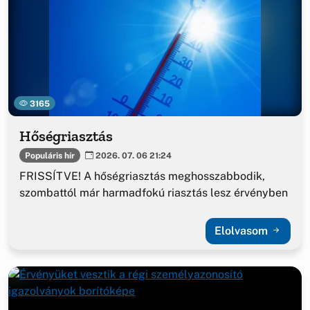
3165
Hőségriasztás
Populáris hír
2026. 07. 06 21:24
FRISSÍTVE! A hőségriasztás meghosszabbodik,
szombattól már harmadfokú riasztás lesz érvényben
Elolvasom