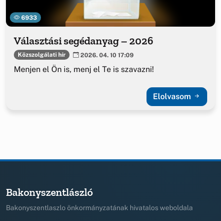
6933
Választási segédanyag – 2026
Közszolgálati hír
2026. 04. 10 17:09
Menjen el Ön is, menj el Te is szavazni!
Elolvasom
Bakonyszentlászló
Bakonyszentlaszlo önkormányzatának hivatalos weboldala