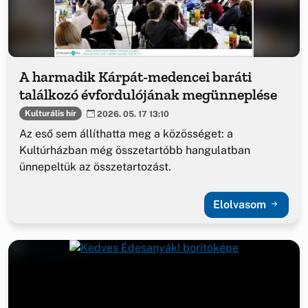
A harmadik Kárpát-medencei baráti
találkozó évfordulójának megünneplése
Kulturális hír
2026. 05. 17 13:10
Az eső sem állíthatta meg a közösséget: a
Kultúrházban még összetartóbb hangulatban
ünnepeltük az összetartozást.
Elolvasom