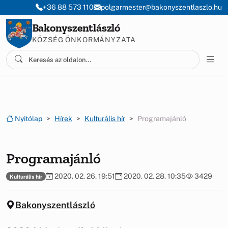
Ugrás a menüre
Ugrás a tartalomra
+36 88 573 110
polgarmester@bakonyszentlaszlo.hu
Bakonyszentlászló
KÖZSÉG ÖNKORMÁNYZATA
Nyitólap
Hírek
Kulturális hír
Programajánló
Programajánló
2020. 02. 26. 19:51
2020. 02. 28. 10:35
3429
Kulturális hír
Bakonyszentlászló