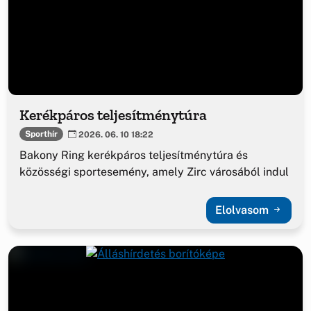
Kerékpáros teljesítménytúra
Sporthír
2026. 06. 10 18:22
Bakony Ring kerékpáros teljesítménytúra és
közösségi sportesemény, amely Zirc városából indul
Elolvasom