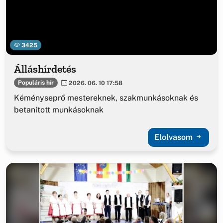
3425
Álláshírdetés
Populáris hír
2026. 06. 10 17:58
Kéményseprő mestereknek, szakmunkásoknak és
betanított munkásoknak
Elolvasom