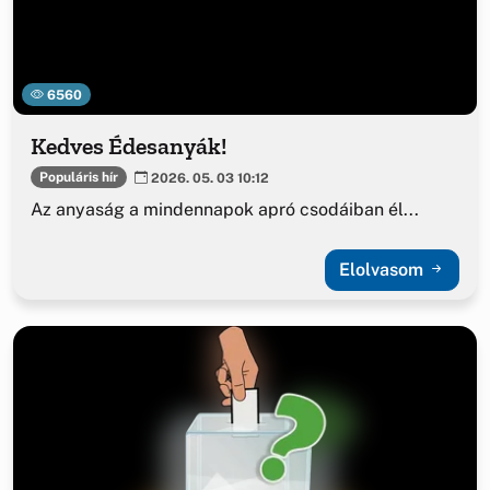
6560
Kedves Édesanyák!
Populáris hír
2026. 05. 03 10:12
Az anyaság a mindennapok apró csodáiban él...
Elolvasom