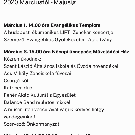
2020 Márciustól - Májusig
Március 1. 14.00 óra Evangélikus Templom
A budapesti ökumenikus LIFT! Zenekar koncertje
Szervező: Evangélikus Gyülekezetért Alapítvány
Március 6. 15.00 óra Nőnapi ünnepség Művelődési Ház
Közreműködnek:
Szent László Általános Iskola és Óvoda növendékei
Ács Mihály Zeneiskola fúvósai
Csörgő-kút
Katrinca duó
Fehér Akác Kulturális Egyesület
Balance Band mulatós mixxel
A műsor után vacsorával várjuk kedves hölgy
vendégeinket!
Szervező: Önkormányzat