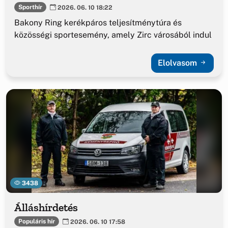
Sporthír
2026. 06. 10 18:22
Bakony Ring kerékpáros teljesítménytúra és
közösségi sportesemény, amely Zirc városából indul
Elolvasom
3438
Álláshírdetés
Populáris hír
2026. 06. 10 17:58