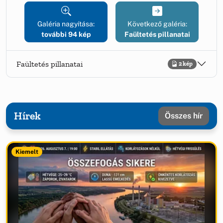
Galéria nagyítása:
Következő galéria:
további 94 kép
Faültetés pillanatai
Faültetés pillanatai
2 kép
Hírek
Összes hír
Kiemelt