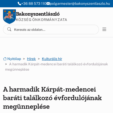
Ugrás a menüre
Ugrás a tartalomra
+36 88 573 110
polgarmester@bakonyszentlaszlo.hu
Bakonyszentlászló
KÖZSÉG ÖNKORMÁNYZATA
Nyitólap
Hírek
Kulturális hír
A harmadik Kárpát-medencei baráti találkozó évfordulójának
megünneplése
A harmadik Kárpát-medencei
baráti találkozó évfordulójának
megünneplése