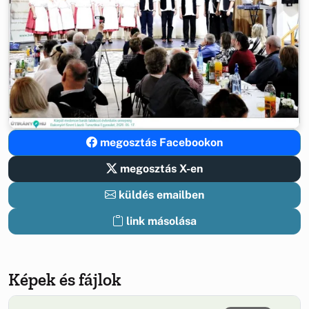
megosztás Facebookon
megosztás X-en
küldés emailben
link másolása
Képek és fájlok