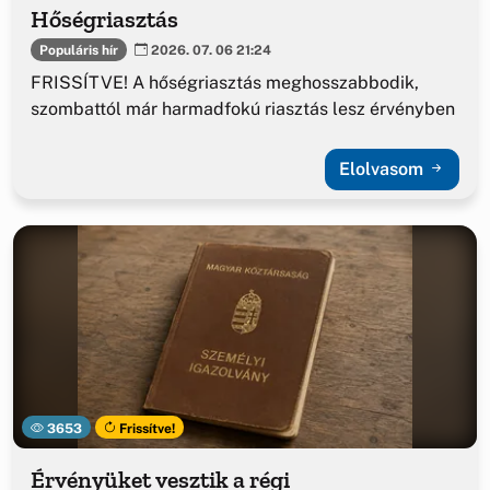
Hőségriasztás
Populáris hír
2026. 07. 06 21:24
FRISSÍTVE! A hőségriasztás meghosszabbodik,
szombattól már harmadfokú riasztás lesz érvényben
Elolvasom
3653
Frissítve!
Érvényüket vesztik a régi