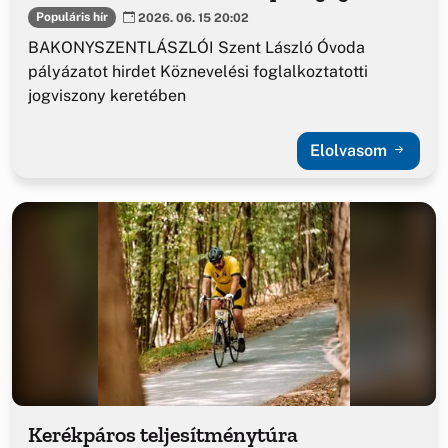
Populáris hír
2026. 06. 15 20:02
BAKONYSZENTLÁSZLÓI Szent László Óvoda
pályázatot hirdet Köznevelési foglalkoztatotti
jogviszony keretében
Elolvasom
Kerékpáros teljesítménytúra