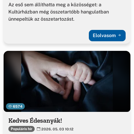
Az eső sem állíthatta meg a közösséget: a
Kultúrházban még összetartóbb hangulatban
ünnepeltük az összetartozást.
Elolvasom
6574
Kedves Édesanyák!
Populáris hír
2026. 05. 03 10:12