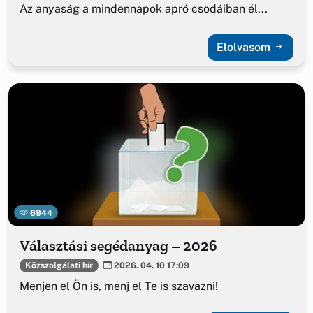
Az anyaság a mindennapok apró csodáiban él...
Elolvasom
6944
Választási segédanyag – 2026
Közszolgálati hír
2026. 04. 10 17:09
Menjen el Ön is, menj el Te is szavazni!