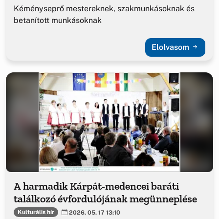
Kéményseprő mestereknek, szakmunkásoknak és
betanított munkásoknak
Elolvasom
A harmadik Kárpát-medencei baráti
találkozó évfordulójának megünneplése
Kulturális hír
2026. 05. 17 13:10