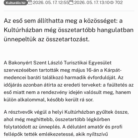
2026. 05. 17. 12:55
2026. 05. 17. 13:10
702
Kulturális hír
Az eső sem állíthatta meg a közösséget: a
Kultúrházban még összetartóbb hangulatban
ünnepeltük az összetartozást.
A Bakonyért Szent László Turisztikai Egyesület
szervezésében tartották meg május 16-án a Kárpát-
medencei baráti találkozó harmadik évfordulóját. Az
időjárás azonban átírta az eredeti terveket: a faültetés az
eső miatt nem a rendezvény idején valósult meg, hanem
külön alkalommal, később került rá sor.
A résztvevők végül a helyi Kultúrházban gyűltek össze,
ahol még meghittebb, összetartóbb légkörben
folytatódott az ünneplés. A délutánt amatőr és profi
fellépők tették emlékezetessé, akik nyíltszívű