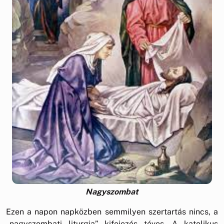
Nagyszombat
Ezen a napon napközben semmilyen szertartás nincs, a
„nagyszombati liturgia” kifejezés téves. A katolikus