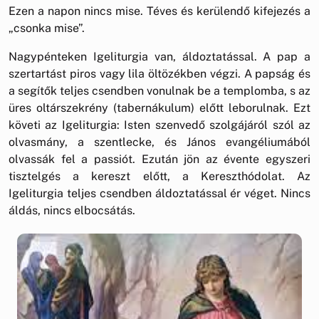
Ezen a napon nincs mise. Téves és kerülendő kifejezés a
„csonka mise”.
Nagypénteken Igeliturgia van, áldoztatással. A pap a
szertartást piros vagy lila öltözékben végzi. A papság és
a segítők teljes csendben vonulnak be a templomba, s az
üres oltárszekrény (tabernákulum) előtt leborulnak. Ezt
követi az Igeliturgia: Isten szenvedő szolgájáról szól az
olvasmány, a szentlecke, és János evangéliumából
olvassák fel a passiót. Ezután jön az évente egyszeri
tisztelgés a kereszt előtt, a Kereszthódolat. Az
Igeliturgia teljes csendben áldoztatással ér véget. Nincs
áldás, nincs elbocsátás.