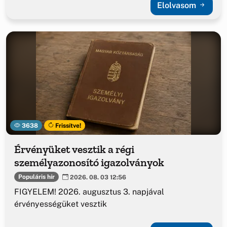
Elolvasom
3638
Frissítve!
Érvényüket vesztik a régi
személyazonosító igazolványok
Populáris hír
2026. 08. 03 12:56
FIGYELEM! 2026. augusztus 3. napjával
érvényességüket vesztik