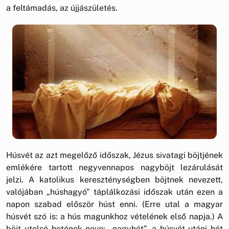
a feltámadás, az újjászületés.
Húsvét az azt megelőző időszak, Jézus sivatagi böjtjének
emlékére tartott negyvennapos nagyböjt lezárulását
jelzi. A katolikus kereszténységben böjtnek nevezett,
valójában „húshagyó” táplálkozási időszak után ezen a
napon szabad először húst enni. (Erre utal a magyar
húsvét szó is: a hús magunkhoz vételének első napja.) A
böjt utolsó hetének neve: „nagyhét”, a húsvét utáni hét