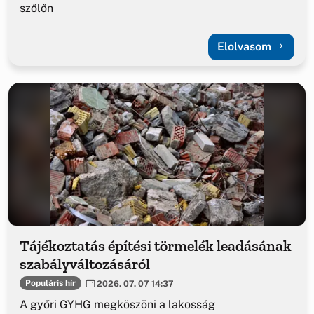
szőlőn
Elolvasom
Tájékoztatás építési törmelék leadásának
szabályváltozásáról
Populáris hír
2026. 07. 07 14:37
A győri GYHG megköszöni a lakosság