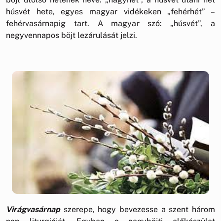
húsvét hete, egyes magyar vidékeken „fehérhét” –
fehérvasárnapig tart. A magyar szó: „húsvét”, a
negyvennapos böjt lezárulását jelzi.
Virágvasárnap
szerepe, hogy bevezesse a szent három