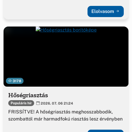
Elolvasom
3178
Hőségriasztás
Populáris hír
2026. 07. 06 21:24
FRISSÍTVE! A hőségriasztás meghosszabbodik,
szombattól már harmadfokú riasztás lesz érvényben