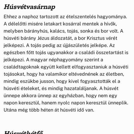
Húsvétvasárnap
Ehhez a naphoz tartozott az ételszentelés hagyománya.
A délelőtti misére letakart kosárral mentek a hívők,
melyben bárányhús, kalács, tojás, sonka és bor volt. A
húsvéti bárány Jézus áldozatát, a bor Krisztus vérét
jelképezi. A tojás pedig az újjászületés jelképe. Az
egészben főtt tojás ugyanakkor a családi összetartást is
jelképezi. A magyar néphagyomány szerint a
családtagoknak együtt kellett elfogyasztaniuk a húsvéti
tojásokat, hogy ha valamikor eltévednének az életben,
mindig eszükbe jusson, hogy kivel fogyasztották el a
húsvéti ételeket, és mindig hazataláljanak. A húsvét
ünnepe akkora ünnep az egyházban, hogy nem egy
napon keresztül, hanem nyolc napon keresztül ünneplik.
Utána még több héten át húsvéti idő van.
Húsvéthétfő