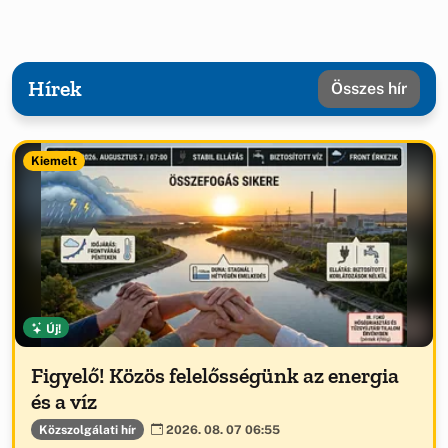
Hírek
Összes hír
Kiemelt
Új!
Figyelő! Közös felelősségünk az energia
és a víz
Közszolgálati hír
2026. 08. 07 06:55