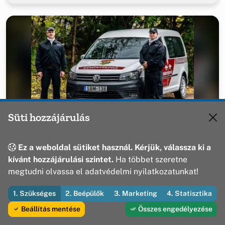
3432
Süti hozzájárulás
Álláshírdetés
Ez a weboldal sütiket használ. Kérjük, válassza ki a
Populáris hír
2026. 06. 10 17:58
kívánt hozzájárulási szintet.
Ha többet szeretne
Kéményseprő mestereknek, szakmunkásoknak és
megtudni olvassa el adatvédelmi nyilatkozatunkat!
betanított munkásoknak
1. Szükséges
2. Beépülők
3. Marketing
4. Statisztika
Elolvasom
Beállítás mentése
Összes engedélyezése