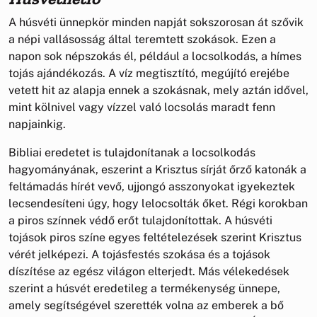
A húsvéti ünnepkör minden napját sokszorosan át szővik
a népi vallásosság által teremtett szokások. Ezen a
napon sok népszokás él, például a locsolkodás, a hímes
tojás ajándékozás. A víz megtisztító, megújító erejébe
vetett hit az alapja ennek a szokásnak, mely aztán idővel,
mint kölnivel vagy vízzel való locsolás maradt fenn
napjainkig.
Bibliai eredetet is tulajdonítanak a locsolkodás
hagyományának, eszerint a Krisztus sírját őrző katonák a
feltámadás hírét vevő, ujjongó asszonyokat igyekeztek
lecsendesíteni úgy, hogy lelocsolták őket. Régi korokban
a piros színnek védő erőt tulajdonítottak. A húsvéti
tojások piros színe egyes feltételezések szerint Krisztus
vérét jelképezi. A tojásfestés szokása és a tojások
díszítése az egész világon elterjedt. Más vélekedések
szerint a húsvét eredetileg a termékenység ünnepe,
amely segítségével szerették volna az emberek a bő