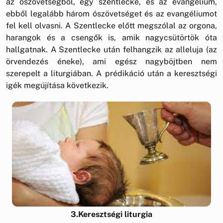
az ószövetségből, egy szentlecke, és az evangélium,
ebből legalább három ószövetséget és az evangéliumot
fel kell olvasni. A Szentlecke előtt megszólal az orgona,
harangok és a csengők is, amik nagycsütörtök óta
hallgatnak. A Szentlecke után felhangzik az alleluja (az
örvendezés éneke), ami egész nagyböjtben nem
szerepelt a liturgiában. A prédikáció után a keresztségi
igék megújítása következik.
3.Keresztségi liturgia