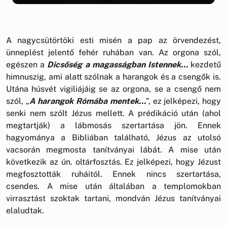
A nagycsütörtöki esti misén a pap az örvendezést,
ünneplést jelentő fehér ruhában van. Az orgona szól,
egészen a
Dicsőség a magasságban Istennek…
kezdetű
himnuszig, ami alatt szólnak a harangok és a csengők is.
Utána húsvét vigiliájáig se az orgona, se a csengő nem
szól, „
A harangok Rómába mentek…
”, ez jelképezi, hogy
senki nem szólt Jézus mellett. A prédikáció után (ahol
megtartják) a lábmosás szertartása jön. Ennek
hagyománya a Bibliában található, Jézus az utolsó
vacsorán megmosta tanítványai lábát. A mise után
következik az ún. oltárfosztás. Ez jelképezi, hogy Jézust
megfosztották ruháitól. Ennek nincs szertartása,
csendes. A mise után általában a templomokban
virrasztást szoktak tartani, mondván Jézus tanítványai
elaludtak.