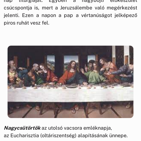
nap liturgiáját. Egyben a nagyböjti előkészület
csúcspontja is, mert a Jeruzsálembe való megérkezést
jelenti. Ezen a napon a pap a vértanúságot jelképező
piros ruhát vesz fel.
Nagycsütörtök
az utolsó vacsora emléknapja,
az Eucharisztia (oltáriszentség) alapításának ünnepe.