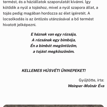
termést, és a háziállatok szaporulatát kívánni. Így
kötődik a nyúl a tojáshoz, mivel a nyúl szapora állat, a
tojás pedig magában hordozza az élet ígéretét. A
locsolkodás is az öntözés utánzásával a bő termést
hivatott jelképezni.
E háznak van egy rózsája,
A rózsának egy bimbója,
Én a bimbót megöntözőm,
a tojást megköszönöm.
KELLEMES HÚSVÉTI ÜNNEPEKET!
Gyűjtötte, írta:
Weinper-Molnár Éva