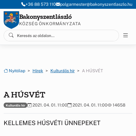
Ugrás a menüre
Ugrás a tartalomra
+36 88 573 110
polgarmester@bakonyszentlaszlo.hu
Bakonyszentlászló
KÖZSÉG ÖNKORMÁNYZATA
Nyitólap
Hírek
Kulturális hír
A HÚSVÉT
A HÚSVÉT
2021. 04. 01. 11:00
2021. 04. 01. 11:00
14658
Kulturális hír
KELLEMES HÚSVÉTI ÜNNEPEKET