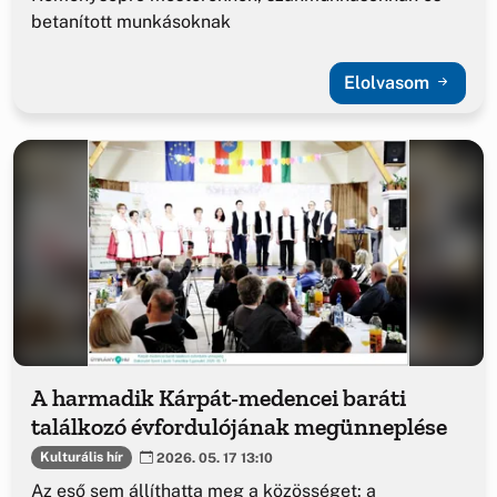
betanított munkásoknak
Elolvasom
A harmadik Kárpát-medencei baráti
találkozó évfordulójának megünneplése
Kulturális hír
2026. 05. 17 13:10
Az eső sem állíthatta meg a közösséget: a