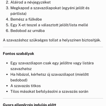
Aláírod a névjegyzéket
Megkapod a szavazólapokat (egyéni jelölt és
pártlista)
Bemész a fülkébe
Egy X-et teszel a választott jelölt/lista mellé
Bedobod az urnába
A szavazáshoz szükséges tollat a helyszínen biztosítják.
Fontos szabályok
Egy szavazólapon csak egy jelöltre vagy listára
szavazhatsz
Ha hibázol, kérhetsz új szavazólapot (mielőtt
bedobod)
A szavazás titkos
Tilos másokat befolyásolni a szavazás során
Gyors ellenőrzés indulás előtt