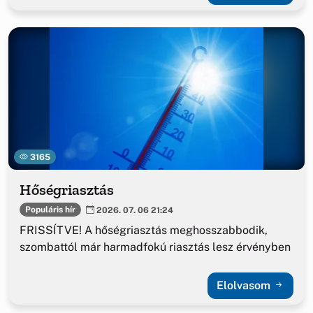
3165
Hőségriasztás
Populáris hír
2026. 07. 06 21:24
FRISSÍTVE! A hőségriasztás meghosszabbodik,
szombattól már harmadfokú riasztás lesz érvényben
Elolvasom