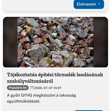
Elolvasom
Tájékoztatás építési törmelék leadásának
szabályváltozásáról
Populáris hír
2026. 07. 07 14:37
A győri GYHG megköszöni a lakosság
együttműködését.