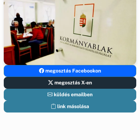
megosztás Facebookon
megosztás X-en
küldés emailben
link másolása