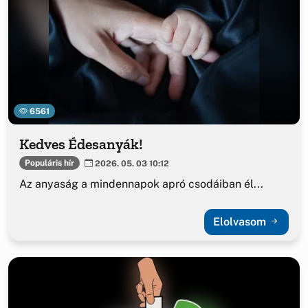
6561
Kedves Édesanyák!
Populáris hír
2026. 05. 03 10:12
Az anyaság a mindennapok apró csodáiban él...
Elolvasom