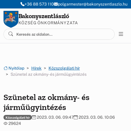
Ugrás a menüre
Ugrás a tartalomra
+36 88 573 110
polgarmester@bakonyszentlaszlo.hu
Bakonyszentlászló
KÖZSÉG ÖNKORMÁNYZATA
Nyitólap
Hírek
Közszolgálati hír
Szünetel az okmány- és járműügyintézés
Szünetel az okmány- és
járműügyintézés
2023. 03. 06. 09:47
2023. 03. 06. 10:06
Közszolgálati hír
29624