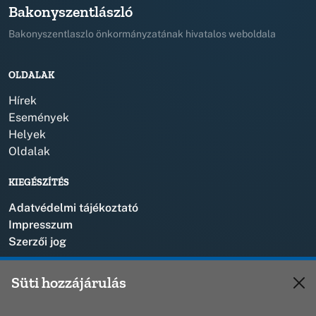
Bakonyszentlászló
Bakonyszentlaszlo önkormányzatának hivatalos weboldala
OLDALAK
Hírek
Események
Helyek
Oldalak
KIEGÉSZÍTÉS
Adatvédelmi tájékoztató
Impresszum
Szerzői jog
KAPCSOLAT
Süti hozzájárulás
+36 88 573 110
polgarmester@bakonyszentlaszlo.hu