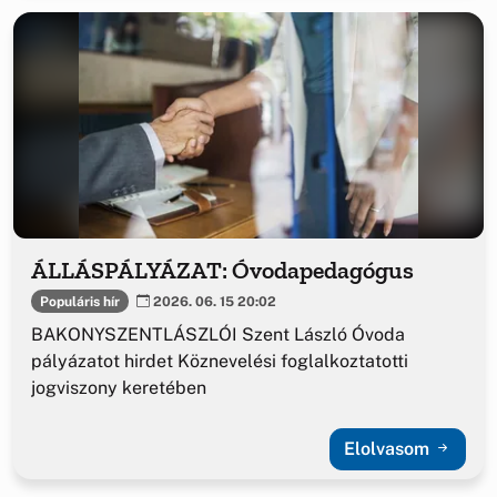
ÁLLÁSPÁLYÁZAT: Óvodapedagógus
Populáris hír
2026. 06. 15 20:02
BAKONYSZENTLÁSZLÓI Szent László Óvoda
pályázatot hirdet Köznevelési foglalkoztatotti
jogviszony keretében
Elolvasom