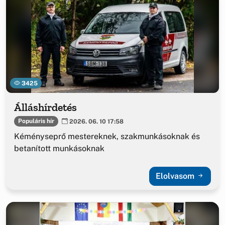
3425
Álláshírdetés
Populáris hír
2026. 06. 10 17:58
Kéményseprő mestereknek, szakmunkásoknak és
betanított munkásoknak
Elolvasom