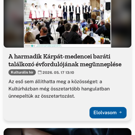
A harmadik Kárpát-medencei baráti
találkozó évfordulójának megünneplése
Kulturális hír
2026. 05. 17 13:10
Az eső sem állíthatta meg a közösséget: a
Kultúrházban még összetartóbb hangulatban
ünnepeltük az összetartozást.
Elolvasom