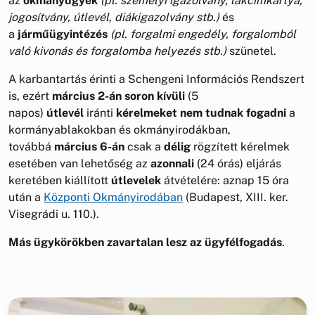
az
okmányügyek
(pl. személyi igazolvány, lakcímkártya,
jogosítvány, útlevél, diákigazolvány stb.)
és
a
járműügyintézés
(pl. forgalmi engedély, forgalomból
való kivonás és forgalomba helyezés stb.)
szünetel.
A karbantartás érinti a Schengeni Információs Rendszert
is, ezért
március 2-án soron kívüli
(5
napos)
útlevél
iránti
kérelmeket nem tudnak fogadni
a
kormányablakokban és okmányirodákban,
továbbá
március 6-án
csak a
délig
rögzített kérelmek
esetében van lehetőség az
azonnali
(24 órás) eljárás
keretében kiállított
útlevelek
átvételére: aznap 15 óra
után a
Központi Okmányirodában
(Budapest, XIII. ker.
Visegrádi u. 110.).
Más ügykörökben zavartalan lesz az ügyfélfogadás
.