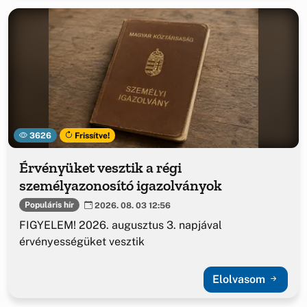
3626
Frissítve!
Érvényüket vesztik a régi
személyazonosító igazolványok
Populáris hír
2026. 08. 03 12:56
FIGYELEM! 2026. augusztus 3. napjával
érvényességüket vesztik
Elolvasom