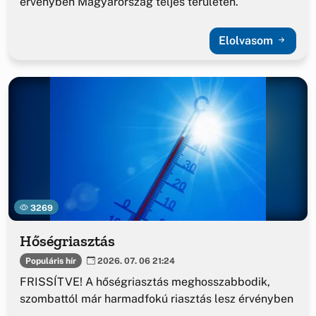
érvényben Magyarország teljes területén.
Elolvasom
3269
Hőségriasztás
Populáris hír
2026. 07. 06 21:24
FRISSÍTVE! A hőségriasztás meghosszabbodik,
szombattól már harmadfokú riasztás lesz érvényben