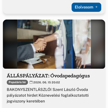
Elolvasom
ÁLLÁSPÁLYÁZAT: Óvodapedagógus
Populáris hír
2026. 06. 15 20:02
BAKONYSZENTLÁSZLÓI Szent László Óvoda
pályázatot hirdet Köznevelési foglalkoztatotti
jogviszony keretében