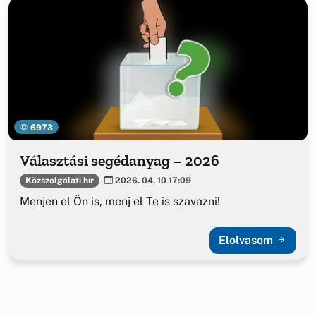
6973
Választási segédanyag – 2026
Közszolgálati hír
2026. 04. 10 17:09
Menjen el Ön is, menj el Te is szavazni!
Elolvasom