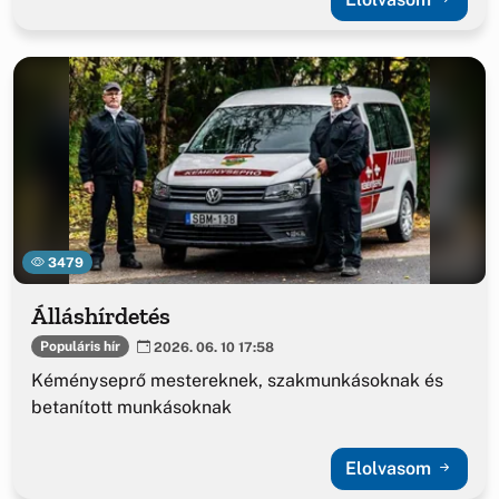
3479
Álláshírdetés
Populáris hír
2026. 06. 10 17:58
Kéményseprő mestereknek, szakmunkásoknak és
betanított munkásoknak
Elolvasom