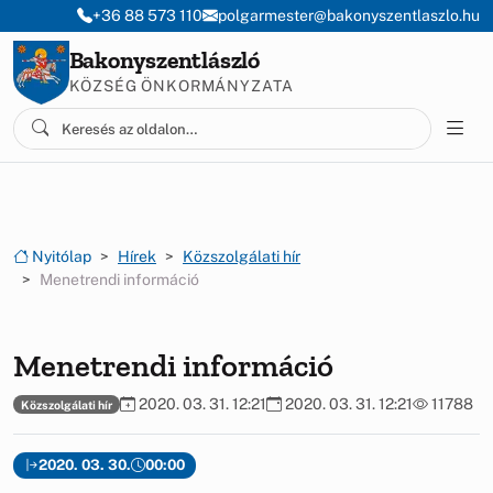
Ugrás a menüre
Ugrás a tartalomra
+36 88 573 110
polgarmester@bakonyszentlaszlo.hu
Bakonyszentlászló
KÖZSÉG ÖNKORMÁNYZATA
Nyitólap
Hírek
Közszolgálati hír
Menetrendi információ
Menetrendi információ
2020. 03. 31. 12:21
2020. 03. 31. 12:21
11788
Közszolgálati hír
2020. 03. 30.
00:00