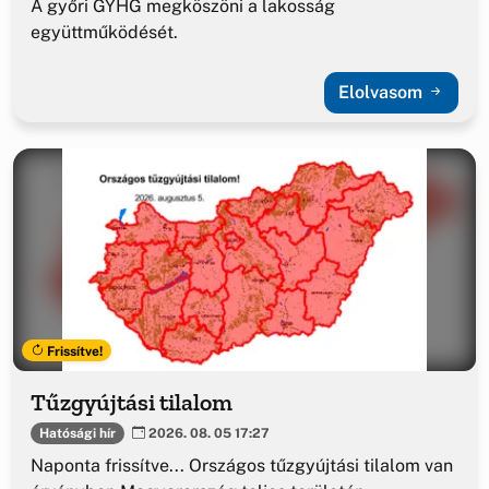
A győri GYHG megköszöni a lakosság
együttműködését.
Elolvasom
Frissítve!
Tűzgyújtási tilalom
Hatósági hír
2026. 08. 05 17:27
Naponta frissítve... Országos tűzgyújtási tilalom van