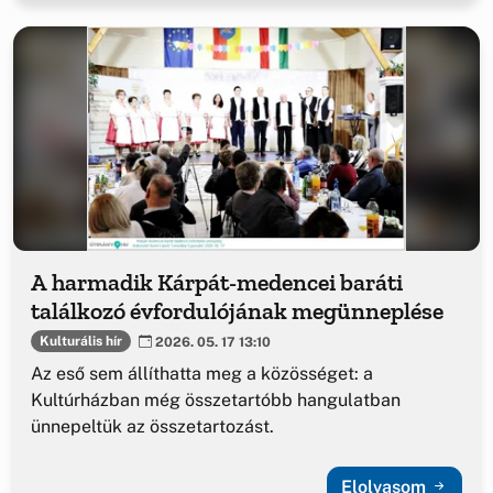
A harmadik Kárpát-medencei baráti
találkozó évfordulójának megünneplése
Kulturális hír
2026. 05. 17 13:10
Az eső sem állíthatta meg a közösséget: a
Kultúrházban még összetartóbb hangulatban
ünnepeltük az összetartozást.
Elolvasom