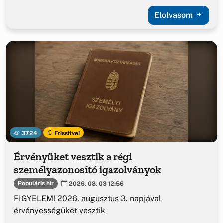
Elolvasom
3724
Frissítve!
Érvényüket vesztik a régi
személyazonosító igazolványok
Populáris hír
2026. 08. 03 12:56
FIGYELEM! 2026. augusztus 3. napjával
érvényességüket vesztik