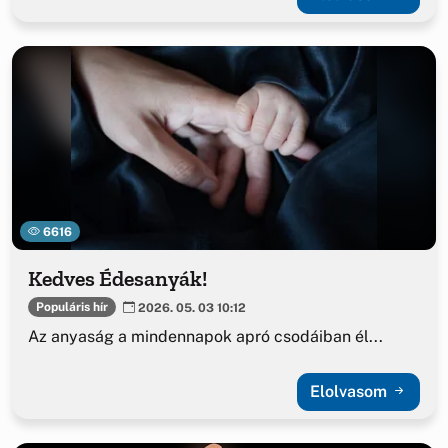
6616
Kedves Édesanyák!
Populáris hír
2026. 05. 03 10:12
Az anyaság a mindennapok apró csodáiban él...
Elolvasom