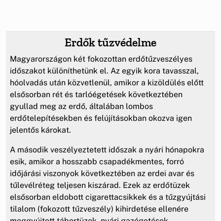
Erdők tűzvédelme
Magyarországon két fokozottan erdőtűzveszélyes
időszakot különíthetünk el. Az egyik kora tavasszal,
hóolvadás után közvetlenül, amikor a kizöldülés előtt
elsősorban rét és tarlóégetések következtében
gyullad meg az erdő, általában lombos
erdőtelepítésekben és felújításokban okozva igen
jelentős károkat.
A második veszélyeztetett időszak a nyári hónapokra
esik, amikor a hosszabb csapadékmentes, forró
időjárási viszonyok következtében az erdei avar és
tűlevélréteg teljesen kiszárad. Ezek az erdőtüzek
elsősorban eldobott cigarettacsikkek és a tűzgyújtási
tilalom (fokozott tűzveszély) kihirdetése ellenére
meggyújtott tábortüzek, nyári gazégetések