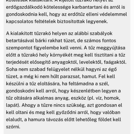
erdőgazdálkodó kötelessége karbantartani és arról is
gondoskodnia kell, hogy az erdőtűz elleni védelemmel
kapcsolatos feltételek biztosítottak legyenek.
A kialakított tűzrakó helyen az alábbi szabályok
betartásával bárki rakhat tüzet, de számos fontos
szempontot figyelembe kell venni. A tűz meggyújtása
előtt a tűzrakó hely környékét meg kell tisztítani a tűz
terjedését elősegítő anyagoktól, levelektől, faágaktól.
Soha nem szabad felügyelet nélkül hagyni az égő
tüzet, a még ki nem hűlt parazsat, hamut. Fel kell
készülni a tűz eloltására, ha feltámadna a szél,
gondoskodni kell arról, hogy készenlétben legyen a
tűz oltására alkalmas anyag, eszköz (pl. víz, homok,
lapát). Ahogy a tűzre nincs szükség, azt gondosan el
kell oltani és meg kell győződni arról, hogy valóban
elaludt, a hamura távozás előtt lehetőleg földet kell
szórni.