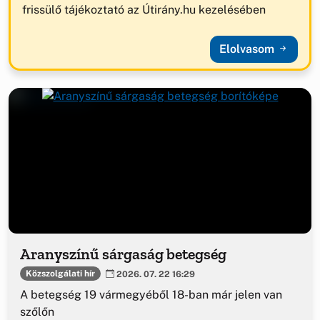
frissülő tájékoztató az Útirány.hu kezelésében
Elolvasom
Aranyszínű sárgaság betegség
Közszolgálati hír
2026. 07. 22 16:29
A betegség 19 vármegyéből 18-ban már jelen van
szőlőn