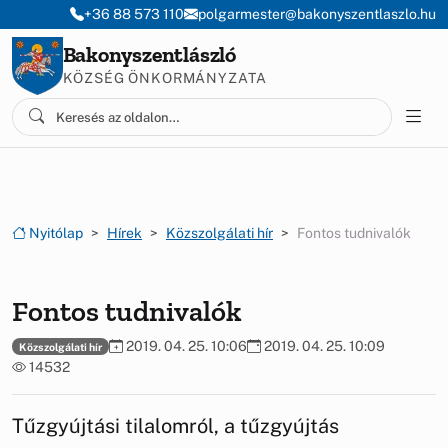
Ugrás a menüre
Ugrás a tartalomra
+36 88 573 110
polgarmester@bakonyszentlaszlo.hu
Bakonyszentlászló
KÖZSÉG ÖNKORMÁNYZATA
Nyitólap
Hírek
Közszolgálati hír
Fontos tudnivalók
Fontos tudnivalók
2019. 04. 25. 10:06
2019. 04. 25. 10:09
Közszolgálati hír
14532
Tűzgyújtási tilalomról, a tűzgyújtás