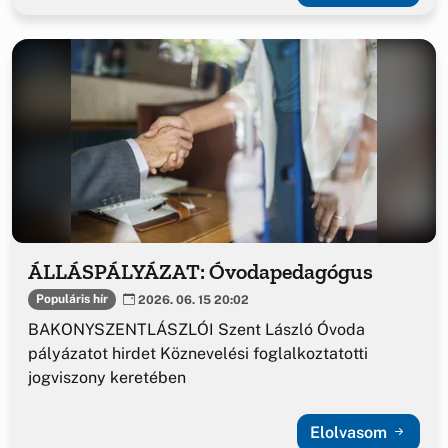
ÁLLÁSPÁLYÁZAT: Óvodapedagógus
Populáris hír
2026. 06. 15 20:02
BAKONYSZENTLÁSZLÓI Szent László Óvoda
pályázatot hirdet Köznevelési foglalkoztatotti
jogviszony keretében
Elolvasom