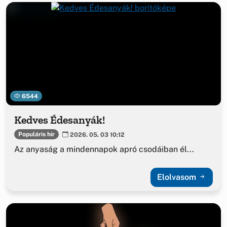
6544
Kedves Édesanyák!
Populáris hír
2026. 05. 03 10:12
Az anyaság a mindennapok apró csodáiban él...
Elolvasom