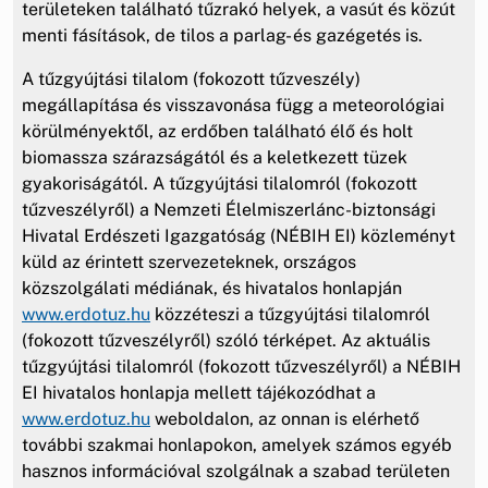
területeken található tűzrakó helyek, a vasút és közút
menti fásítások, de tilos a parlag- és gazégetés is.
A tűzgyújtási tilalom (fokozott tűzveszély)
megállapítása és visszavonása függ a meteorológiai
körülményektől, az erdőben található élő és holt
biomassza szárazságától és a keletkezett tüzek
gyakoriságától. A tűzgyújtási tilalomról (fokozott
tűzveszélyről) a Nemzeti Élelmiszerlánc-biztonsági
Hivatal Erdészeti Igazgatóság (NÉBIH EI) közleményt
küld az érintett szervezeteknek, országos
közszolgálati médiának, és hivatalos honlapján
www.erdotuz.hu
közzéteszi a tűzgyújtási tilalomról
(fokozott tűzveszélyről) szóló térképet. Az aktuális
tűzgyújtási tilalomról (fokozott tűzveszélyről) a NÉBIH
EI hivatalos honlapja mellett tájékozódhat a
www.erdotuz.hu
weboldalon, az onnan is elérhető
további szakmai honlapokon, amelyek számos egyéb
hasznos információval szolgálnak a szabad területen