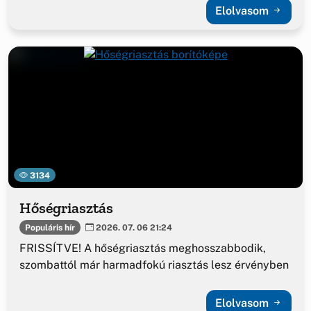
Elolvasom
3134
Hőségriasztás
Populáris hír
2026. 07. 06 21:24
FRISSÍTVE! A hőségriasztás meghosszabbodik,
szombattól már harmadfokú riasztás lesz érvényben
Elolvasom