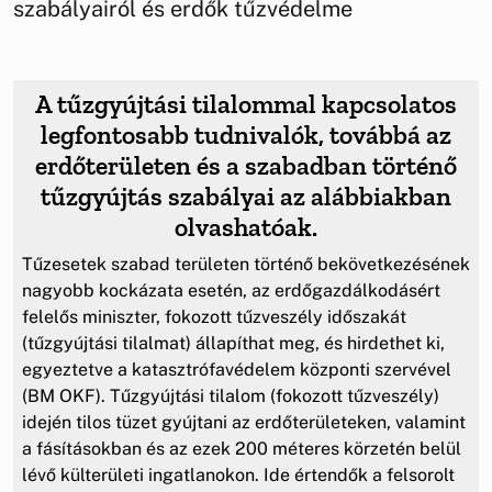
szabályairól és erdők tűzvédelme
A tűzgyújtási tilalommal kapcsolatos
legfontosabb tudnivalók, továbbá az
erdőterületen és a szabadban történő
tűzgyújtás szabályai az alábbiakban
olvashatóak.
Tűzesetek szabad területen történő bekövetkezésének
nagyobb kockázata esetén, az erdőgazdálkodásért
felelős miniszter, fokozott tűzveszély időszakát
(tűzgyújtási tilalmat) állapíthat meg, és hirdethet ki,
egyeztetve a katasztrófavédelem központi szervével
(BM OKF). Tűzgyújtási tilalom (fokozott tűzveszély)
idején tilos tüzet gyújtani az erdőterületeken, valamint
a fásításokban és az ezek 200 méteres körzetén belül
lévő külterületi ingatlanokon. Ide értendők a felsorolt