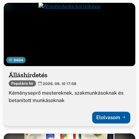
3404
Álláshírdetés
Populáris hír
2026. 06. 10 17:58
Kéményseprő mestereknek, szakmunkásoknak és
betanított munkásoknak
Elolvasom