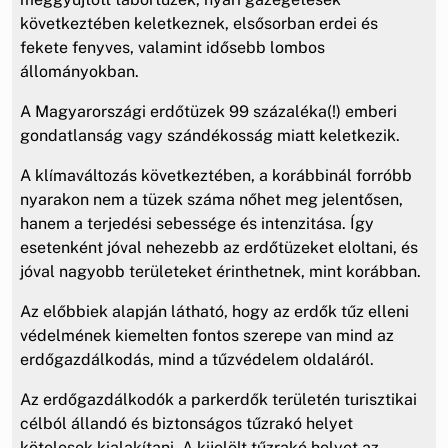
következtében keletkeznek, elsősorban erdei és
fekete fenyves, valamint idősebb lombos
állományokban.
A Magyarországi erdőtüzek 99 százaléka(!) emberi
gondatlanság vagy szándékosság miatt keletkezik.
A klímaváltozás következtében, a korábbinál forróbb
nyarakon nem a tüzek száma nőhet meg jelentősen,
hanem a terjedési sebessége és intenzitása. Így
esetenként jóval nehezebb az erdőtüzeket eloltani, és
jóval nagyobb területeket érinthetnek, mint korábban.
Az előbbiek alapján látható, hogy az erdők tűz elleni
védelmének kiemelten fontos szerepe van mind az
erdőgazdálkodás, mind a tűzvédelem oldaláról.
Az erdőgazdálkodók a parkerdők területén turisztikai
célból állandó és biztonságos tűzrakó helyet
kötelesek kialakítani. A kijelölt tűzrakó helyet az