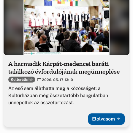
A harmadik Kárpát-medencei baráti
találkozó évfordulójának megünneplése
Kulturális hír
2026. 05. 17 13:10
Az eső sem állíthatta meg a közösséget: a
Kultúrházban még összetartóbb hangulatban
ünnepeltük az összetartozást.
Elolvasom