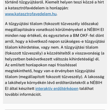
történő tűzgyújtásról. Kiemelt helyen teszi közzé a hírt
a katasztrófavédelem is honlapján:
www.katasztrofavedelem.hu
.
A tűzgyújtási tilalom (fokozott tűzveszély időszaka)
megállapítására vonatkozó körülményeket a NÉBIH EI
minden nap értékeli, és egyeztetve a BM OKF-fel dönt
arról, hogy a következő napon szükséges-e tűzgyújtási
tilalom kihirdetése, vagy nem. A tűzgyújtási tilalom
(fokozott tűzveszély) a közzétételtől a visszavonásig (a
helyzetben bekövetkezett változás kihirdetéséig) él.
Az említett honlapokon napi frissítéssel
megtekinthető, hogy van-e érvényben tűzgyújtási
tilalom (megállapított fokozott tűzveszély). A lakosság
a lakóhelye környékén lévő erdőterületekről a NÉBIH
EI által készített
interaktív erdőtérképen
találhat
további információt.