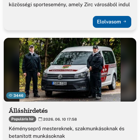
közösségi sportesemény, amely Zirc városából indul
Elolvasom
3446
Álláshírdetés
Populáris hír
2026. 06. 10 17:58
Kéményseprő mestereknek, szakmunkásoknak és
betanított munkásoknak