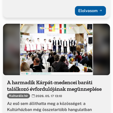
Elolvasom
A harmadik Kárpát-medencei baráti
találkozó évfordulójának megünneplése
Kulturális hír
2026. 05. 17 13:10
Az eső sem állíthatta meg a közösséget: a
Kultúrházban még összetartóbb hangulatban