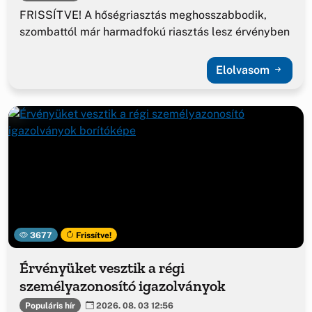
FRISSÍTVE! A hőségriasztás meghosszabbodik,
szombattól már harmadfokú riasztás lesz érvényben
Elolvasom
3677
Frissítve!
Érvényüket vesztik a régi
személyazonosító igazolványok
Populáris hír
2026. 08. 03 12:56