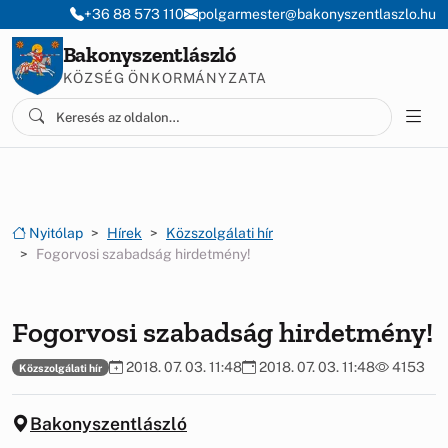
Ugrás a menüre
Ugrás a tartalomra
+36 88 573 110
polgarmester@bakonyszentlaszlo.hu
Bakonyszentlászló
KÖZSÉG ÖNKORMÁNYZATA
Nyitólap
Hírek
Közszolgálati hír
Fogorvosi szabadság hirdetmény!
Fogorvosi szabadság hirdetmény!
2018. 07. 03. 11:48
2018. 07. 03. 11:48
4153
Közszolgálati hír
Bakonyszentlászló