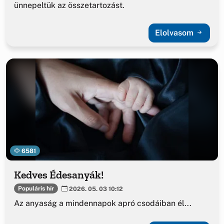
ünnepeltük az összetartozást.
Elolvasom
6581
Kedves Édesanyák!
Populáris hír
2026. 05. 03 10:12
Az anyaság a mindennapok apró csodáiban él...