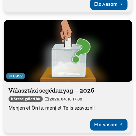
Elolvasom
6952
Választási segédanyag – 2026
Közszolgálati hír
2026. 04. 10 17:09
Menjen el Ön is, menj el Te is szavazni!
Elolvasom