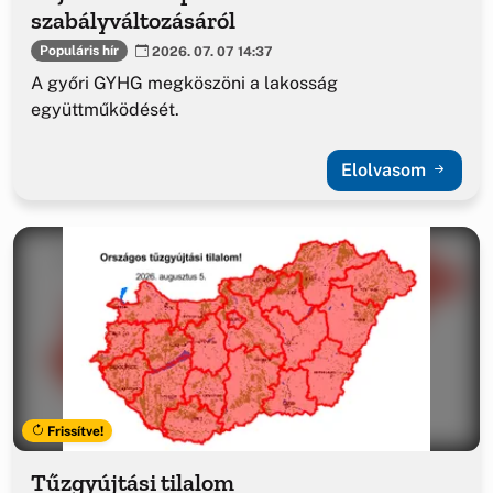
szabályváltozásáról
Populáris hír
2026. 07. 07 14:37
A győri GYHG megköszöni a lakosság
együttműködését.
Elolvasom
Frissítve!
Tűzgyújtási tilalom