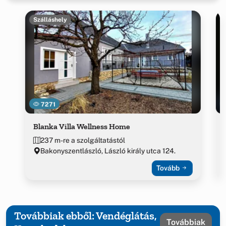
Szálláshely
7271
Blanka Villa Wellness Home
237 m-re a szolgáltatástól
Bakonyszentlászló, László király utca 124.
Tovább
Továbbiak ebből: Vendéglátás,
Továbbiak