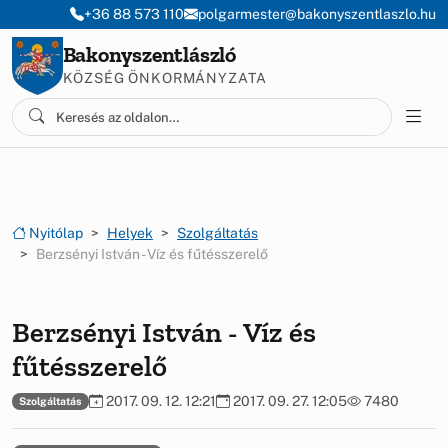
Ugrás a menüre
Ugrás a tartalomra
+36 88 573 110
polgarmester@bakonyszentlaszlo.hu
Bakonyszentlászló
KÖZSÉG ÖNKORMÁNYZATA
Nyitólap
Helyek
Szolgáltatás
Berzsényi István - Víz és fűtésszerelő
Berzsényi István - Víz és
fűtésszerelő
2017. 09. 12. 12:21
2017. 09. 27. 12:05
7480
Szolgáltatás