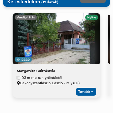
Kereskedelem
(12 darab)
Vendéglátás
Nyitva
12330
Margaréta Cukrászda
103 m-re a szolgáltatástól
Bakonyszentlászló, László király u.13.
Tovább