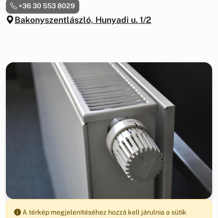
+36 30 553 8029
Bakonyszentlászló, Hunyadi u. 1/2
A térkép megjelenítéséhez hozzá kell járulnia a sütik