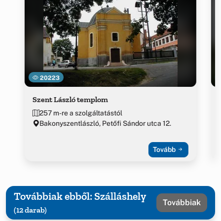
20223
Szent László templom
257 m-re a szolgáltatástól
Bakonyszentlászló, Petőfi Sándor utca 12.
Tovább
Továbbiak ebből: Szálláshely
Továbbiak
(12 darab)