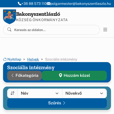
Ugrás a menüre
Ugrás a tartalomra
+36 88 573 110
polgarmester@bakonyszentlaszlo.hu
Bakonyszentlászló
KÖZSÉG ÖNKORMÁNYZATA
Nyitólap
Helyek
Szociális intézmény
Szociális intézmény
Főkategória
Hozzám közel
Szűrés