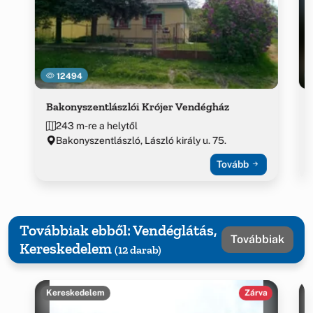
12494
Bakonyszentlászlói Krójer Vendégház
243 m-re a helytől
Bakonyszentlászló, László király u. 75.
Tovább
Továbbiak ebből: Vendéglátás,
Továbbiak
Kereskedelem
(12 darab)
Kereskedelem
Zárva