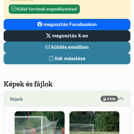
Külső források engedélyezése!
megosztás Facebookon
megosztás X-en
küldés emailben
link másolása
Képek és fájlok
Képek
4 kép