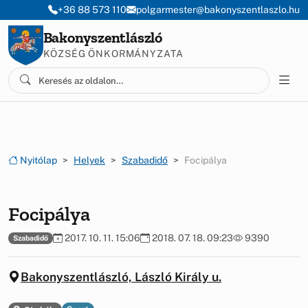
Ugrás a menüre
Ugrás a tartalomra
+36 88 573 110
polgarmester@bakonyszentlaszlo.hu
Bakonyszentlászló
KÖZSÉG ÖNKORMÁNYZATA
Nyitólap
Helyek
Szabadidő
Focipálya
Focipálya
2017. 10. 11. 15:06
2018. 07. 18. 09:23
9390
Szabadidő
Bakonyszentlászló, László Király u.