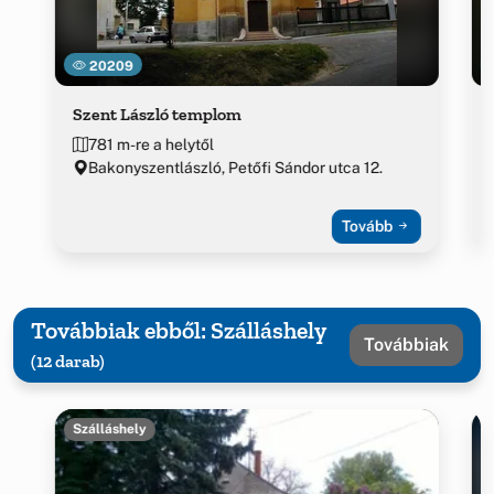
20209
Szent László templom
781 m-re a helytől
Bakonyszentlászló, Petőfi Sándor utca 12.
Tovább
Továbbiak ebből: Szálláshely
Továbbiak
(12 darab)
Szálláshely