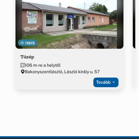
11815
Tüzép
106 m-re a helytől
Bakonyszentlászló, László király u. 57
Tovább