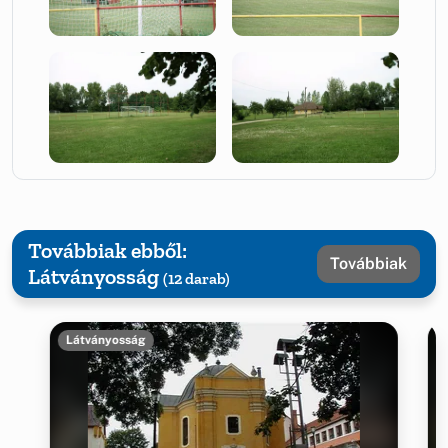
Továbbiak ebből:
Továbbiak
Látványosság
(12 darab)
Látványosság