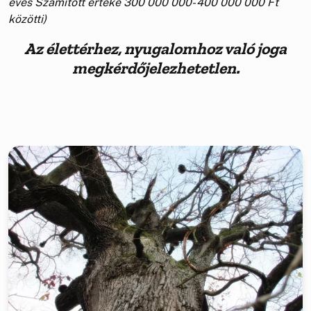
éves Számított értéke 300 000 000- 400 000 000 Ft
közötti)
Az élettérhez, nyugalomhoz való joga
megkérdőjelezhetetlen.