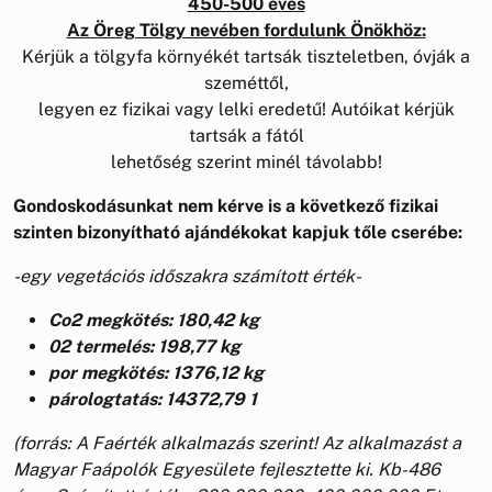
450-500 éves
Az Öreg Tölgy nevében fordulunk Önökhöz:
Kérjük a tölgyfa környékét tartsák tiszteletben, óvják a
szeméttől,
legyen ez fizikai vagy lelki eredetű! Autóikat kérjük
tartsák a fától
lehetőség szerint minél távolabb!
Gondoskodásunkat nem kérve is a következő fizikai
szinten bizonyítható ajándékokat kapjuk tőle cserébe:
-egy vegetációs időszakra számított érték-
Co2 megkötés: 180,42 kg
02 termelés: 198,77 kg
por megkötés: 1376,12 kg
párologtatás: 14372,79 1
(forrás: A Faérték alkalmazás szerint! Az alkalmazást a
Magyar Faápolók Egyesülete fejlesztette ki. Kb-486