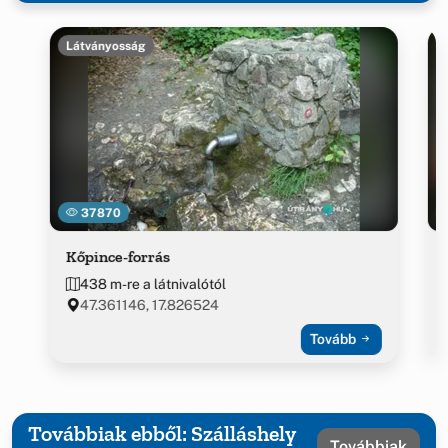
Látványosság
37870
Kőpince-forrás
438 m-re a látnivalótól
47.361146, 17.826524
Tovább
Továbbiak ebből: Szálláshely
Továbbiak