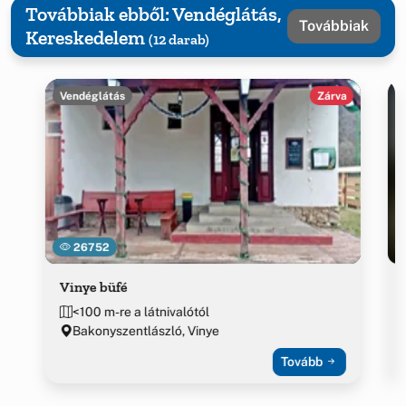
Továbbiak ebből: Vendéglátás,
Továbbiak
Kereskedelem
(12 darab)
Vendéglátás
Zárva
26752
Vinye büfé
<100 m-re a látnivalótól
Bakonyszentlászló, Vinye
Tovább