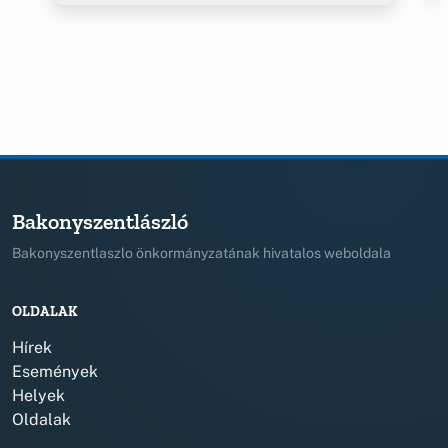
Bakonyszentlászló
Bakonyszentlaszlo önkormányzatának hivatalos weboldala
OLDALAK
Hírek
Események
Helyek
Oldalak