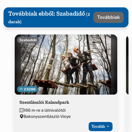
Továbbiak ebből: Szabadidő
(2
Továbbiak
darab)
Szabadidő
23286
Szentlászlói Kalandpark
166 m-re a látnivalótól
Bakonyszentlászló-Vinye
Tovább