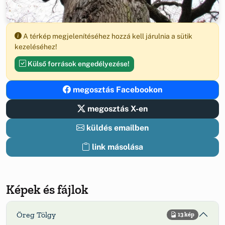
A térkép megjelenítéséhez hozzá kell járulnia a sütik
kezeléséhez!
Külső források engedélyezése!
megosztás Facebookon
megosztás X-en
küldés emailben
link másolása
Képek és fájlok
Öreg Tölgy
13 kép