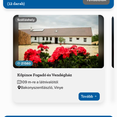
(12 darab)
Szálláshely
21560
Kőpince Fogadó és Vendégház
109 m-re a látnivalótól
Bakonyszentlászló, Vinye
Tovább