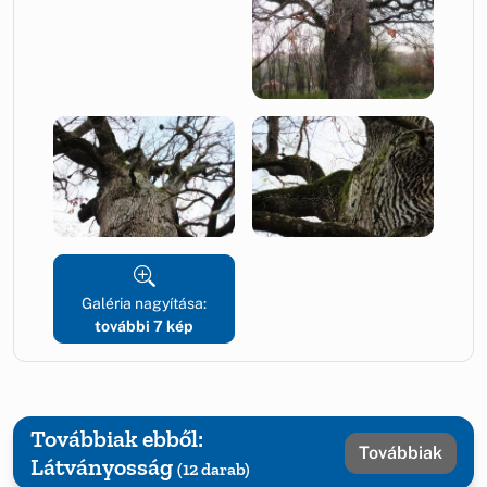
Galéria nagyítása:
további 7 kép
Továbbiak ebből:
Továbbiak
Látványosság
(12 darab)