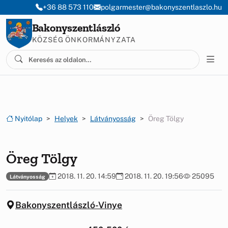
Ugrás a menüre
Ugrás a tartalomra
+36 88 573 110
polgarmester@bakonyszentlaszlo.hu
Bakonyszentlászló
KÖZSÉG ÖNKORMÁNYZATA
Nyitólap
Helyek
Látványosság
Öreg Tölgy
Öreg Tölgy
2018. 11. 20. 14:59
2018. 11. 20. 19:56
25095
Látványosság
Bakonyszentlászló-Vinye