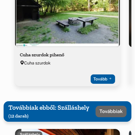
Cuha szurdok pihenő
Cuha szurdok
Tovább
Továbbiak ebből: Szálláshely
Továbbiak
(12 darab)
Szálláshely