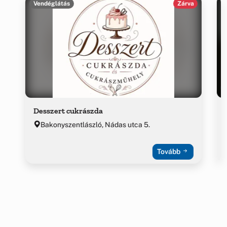
Vendéglátás
Zárva
Desszert cukrászda
Bakonyszentlászló, Nádas utca 5.
Tovább