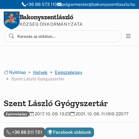
Ugrás a menüre
Ugrás a tartalomra
+36 88 573 110
polgarmester@bakonyszentlaszlo.hu
Bakonyszentlászló
KÖZSÉG ÖNKORMÁNYZATA
Nyitólap
Helyek
Egészségügy
Szent László Gyógyszertár
Szent László Gyógyszertár
2017. 10. 09. 13:23
2021. 10. 06. 11:19
22077
Egészségügy
+36 88 211 721
Facebook oldalunk