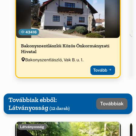
43416
Bakonyszentlászlói Közös Önkormányzati
Hivatal
Bakonyszentlászló, Vak B. u. 1.
Tovább
Továbbiak ebből:
Továbbiak
Látványosság
(12 darab)
Látványosság