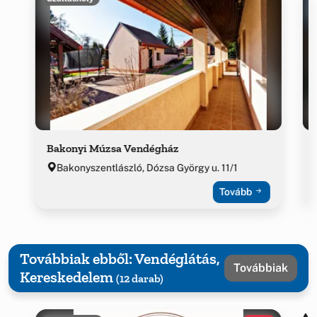
Bakonyi Múzsa Vendégház
Bakonyszentlászló, Dózsa György u. 11/1
Tovább
Továbbiak ebből: Vendéglátás,
Továbbiak
Kereskedelem
(12 darab)