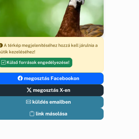
A térkép megjelenítéséhez hozzá kell járulnia a
sütik kezeléséhez!
Külső források engedélyezése!
megosztás Facebookon
megosztás X-en
küldés emailben
link másolása