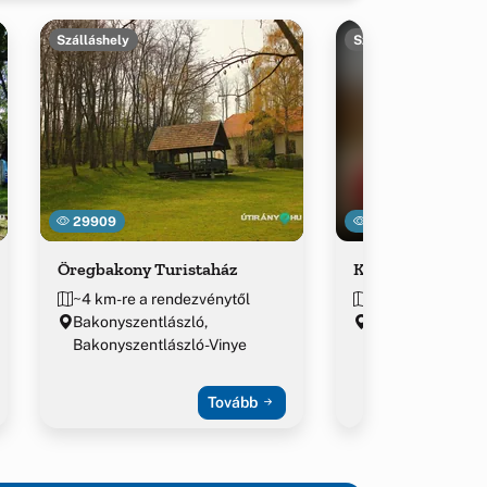
Szálláshely
Szálláshely
29909
21554
Öregbakony Turistaház
Kőpince Fogadó 
~4 km-re a rendezvénytől
~4.3 km-re a ren
Bakonyszentlászló,
Bakonyszentlászl
Bakonyszentlászló-Vinye
Tovább