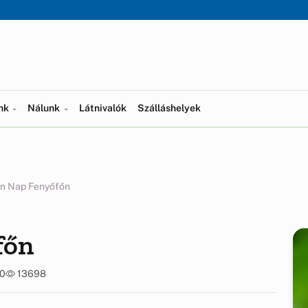
ünk
Nálunk
Látnivalók
Szálláshelyek
n Nap Fenyőfőn
főn
30
13698