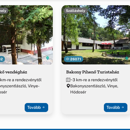
hely
Szálláshely
02
26071
-kő vendégház
Bakony Pihenő Turistaház
 km-re a rendezvénytől
~3 km-re a rendezvénytől
nyszentlászló, Vinye-
Bakonyszentlászló, Vinye,
osér
Hódosér
Tovább
Tovább