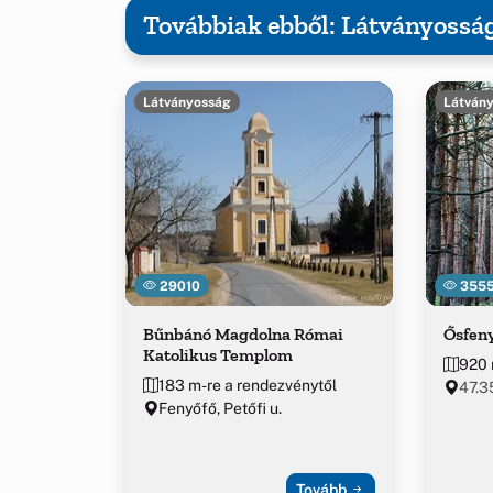
Továbbiak ebből: Látványossá
Látványosság
Látván
29010
355
Bűnbánó Magdolna Római
Ősfen
Katolikus Templom
920 
183 m-re a rendezvénytől
47.3
Fenyőfő, Petőfi u.
Tovább