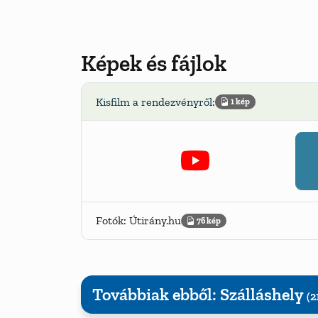
Képek és fájlok
Kisfilm a rendezvényről:
1 kép
Fotók: Útirány.hu
76 kép
Továbbiak ebből: Szálláshely
(2