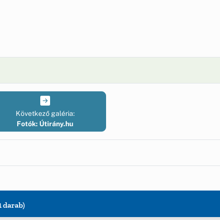
Következő galéria:
Fotók: Útirány.hu
1 darab)