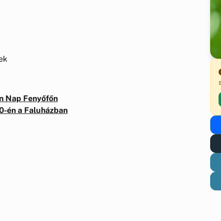
pek
n Nap Fenyőfőn
10-én a Faluházban