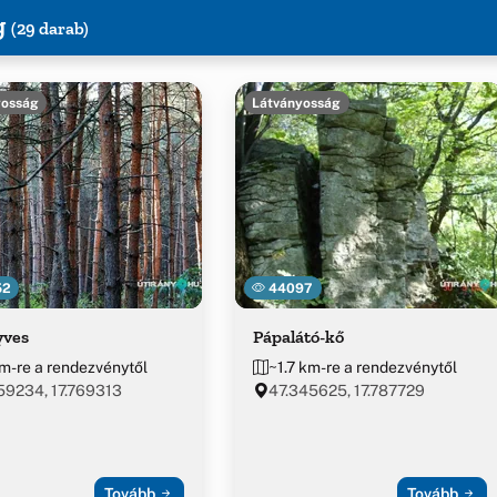
g
(29 darab)
yosság
Látványosság
52
44097
yves
Pápalátó-kő
m-re a rendezvénytől
~1.7 km-re a rendezvénytől
59234, 17.769313
47.345625, 17.787729
Tovább
Tovább