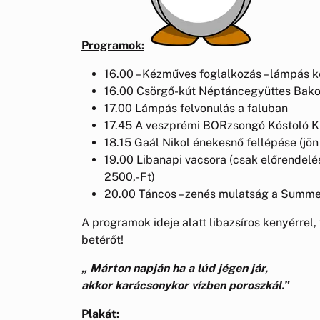
Programok:
16.00 – Kézműves foglalkozás – lámpás k
16.00 Csörgő-kút Néptáncegyüttes Bako
17.00 Lámpás felvonulás a faluban
17.45 A veszprémi BORzsongó Kóstoló Kl
18.15 Gaál Nikol énekesnő fellépése (jön 
19.00 Libanapi vacsora (csak előrendelésr
2500,-Ft)
20.00 Táncos – zenés mulatság a Summe
A programok ideje alatt libazsíros kenyérrel,
betérőt!
„ Márton napján ha a lúd jégen jár,
akkor karácsonykor vízben poroszkál.”
Plakát: