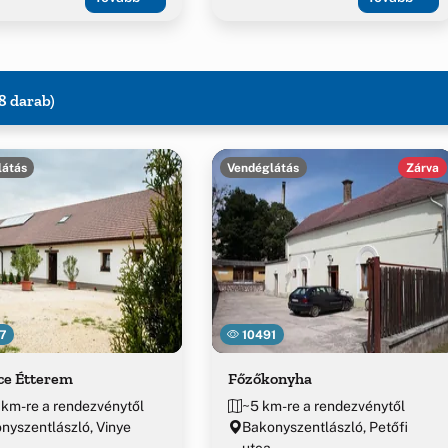
8 darab)
látás
Vendéglátás
Zárva
7
10491
ce Étterem
Főzőkonyha
 km-re a rendezvénytől
~5 km-re a rendezvénytől
nyszentlászló, Vinye
Bakonyszentlászló, Petőfi