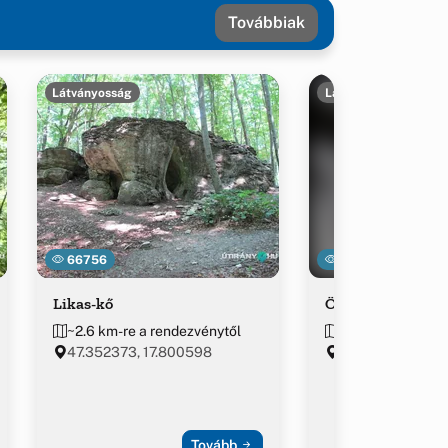
Továbbiak
Látványosság
Látványosság
66756
25081
Likas-kő
Öreg Tölgy
~2.6 km-re a rendezvénytől
~4.2 km-re a ren
47.352373, 17.800598
Bakonyszentlász
Tovább