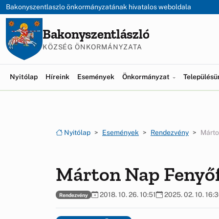
Ugrás a menüre
Ugrás a tartalomra
Bakonyszentlaszlo önkormányzatának hivatalos weboldala
Bakonyszentlászló
KÖZSÉG ÖNKORMÁNYZATA
Nyitólap
Híreink
Események
Önkormányzat
Település
Nyitólap
Események
Rendezvény
Márto
Márton Nap Fenyő
2018. 10. 26. 10:51
2025. 02. 10. 16:
Rendezvény