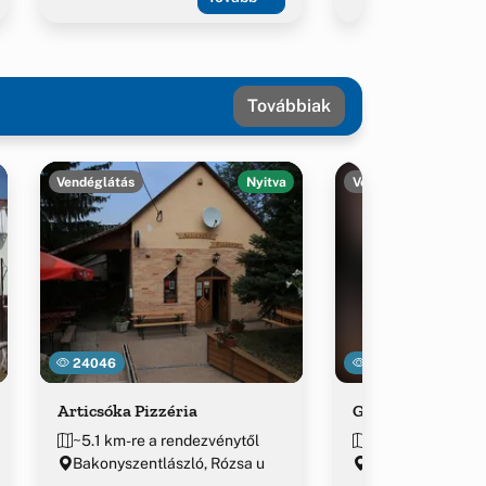
Továbbiak
Vendéglátás
Nyitva
Vendéglátás
24046
12338
Articsóka Pizzéria
Gergő Büfé
~5.1 km-re a rendezvénytől
~5.1 km-re a ren
Bakonyszentlászló, Rózsa u
Bakonyszentlászl