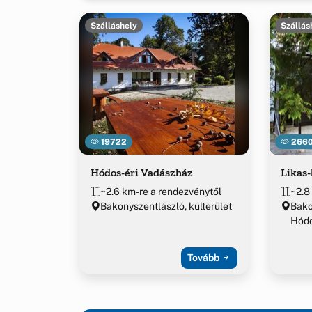
Szálláshely
Szállás
19722
266
Hódos-éri Vadászház
Likas
~2.6 km-re a rendezvénytől
~2.8
Bakonyszentlászló, külterület
Bako
Hód
Tovább