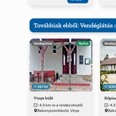
Továbbiak ebből: Vendéglátás
(
Vendéglátás
Nyitva
Vendég
26734
1226
Vinye büfé
Kőpin
~4.3 km-re a rendezvénytől
~4.3
Bakonyszentlászló, Vinye
Bako