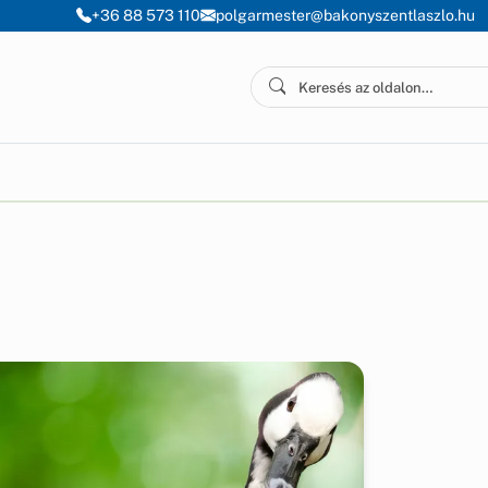
+36 88 573 110
polgarmester@bakonyszentlaszlo.hu