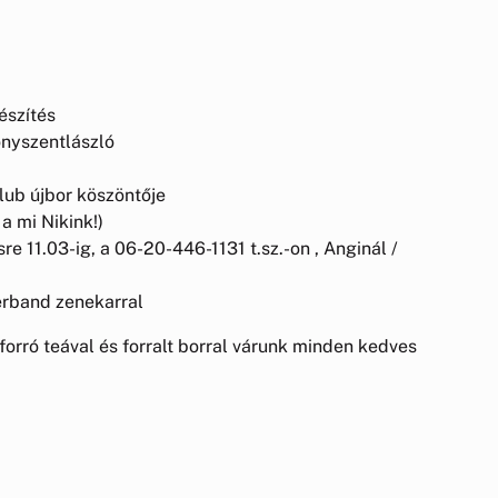
észítés
nyszentlászló
ub újbor köszöntője
a mi Nikink!)
e 11.03-ig, a 06-20-446-1131 t.sz.-on , Anginál /
rband zenekarral
 forró teával és forralt borral várunk minden kedves