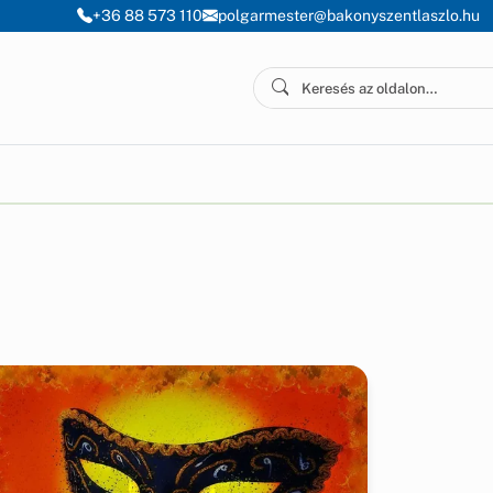
+36 88 573 110
polgarmester@bakonyszentlaszlo.hu