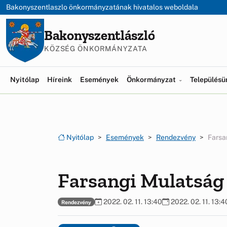
Ugrás a menüre
Ugrás a tartalomra
Bakonyszentlaszlo önkormányzatának hivatalos weboldala
Bakonyszentlászló
KÖZSÉG ÖNKORMÁNYZATA
Nyitólap
Híreink
Események
Önkormányzat
Település
Nyitólap
Események
Rendezvény
Farsa
Farsangi Mulatság
2022. 02. 11. 13:40
2022. 02. 11. 13:4
Rendezvény