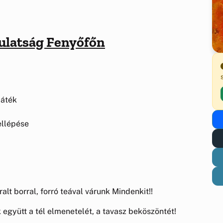
ulatság Fenyőfőn
njáték
fellépése
gi bál
alt borral, forró teával várunk Mindenkit!!
együtt a tél elmenetelét, a tavasz beköszöntét!