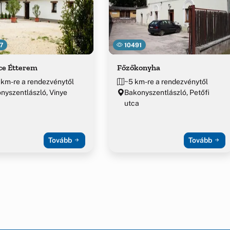
7
10491
ce Étterem
Főzőkonyha
 km-re a rendezvénytől
~5 km-re a rendezvénytől
nyszentlászló, Vinye
Bakonyszentlászló, Petőfi
utca
Tovább
Tovább