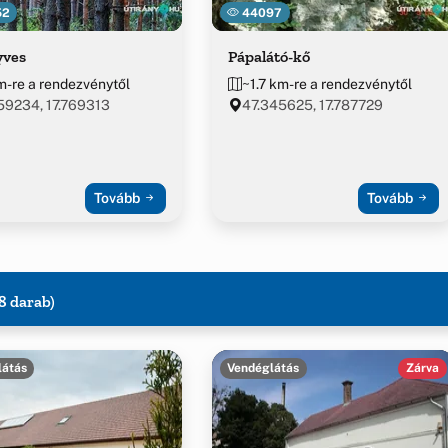
52
44097
yves
Pápalátó-kő
m-re a rendezvénytől
~1.7 km-re a rendezvénytől
59234, 17.769313
47.345625, 17.787729
Tovább
Tovább
8 darab)
látás
Vendéglátás
Zárva