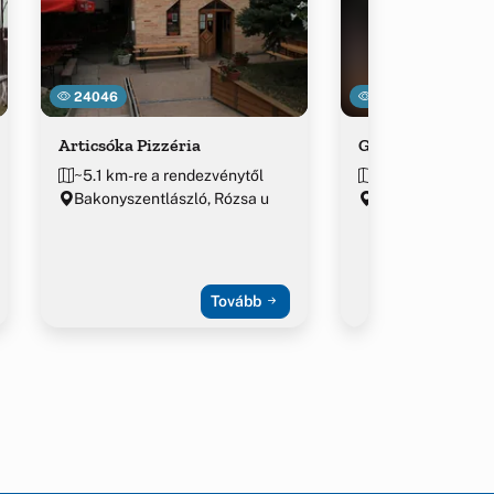
24046
12338
Articsóka Pizzéria
Gergő Büfé
~5.1 km-re a rendezvénytől
~5.1 km-re a ren
Bakonyszentlászló, Rózsa u
Bakonyszentlászl
Király
Tovább