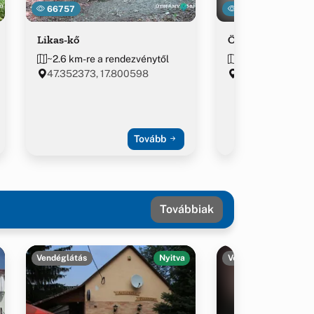
66757
25082
Likas-kő
Öreg Tölgy
~2.6 km-re a rendezvénytől
~4.2 km-re a ren
47.352373, 17.800598
Bakonyszentlász
Tovább
Továbbiak
Vendéglátás
Nyitva
Vendéglátás