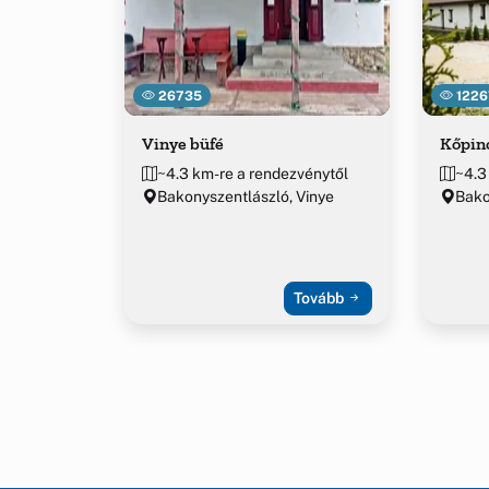
26735
1226
Vinye büfé
Kőpin
~4.3 km-re a rendezvénytől
~4.3
Bakonyszentlászló, Vinye
Bako
Tovább