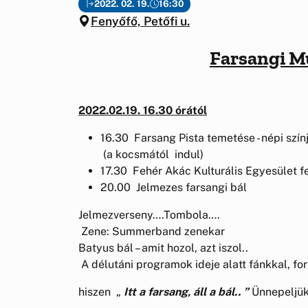
2022. 02. 19.
16:30
Fenyőfő, Petőfi u.
Farsangi M
2022.02.19. 16.30 órától
16.30 Farsang Pista temetése - népi szí
(a kocsmától indul)
17.30 Fehér Akác Kulturális Egyesület 
20.00 Jelmezes farsan
Jelmezverseny….Tombola….
Zene: Summerband zenekar
Batyus bál – amit hozol, azt iszol..
A délutáni programok ideje alatt fánkkal, forr
hiszen „
Itt a farsang, áll a bál.. ”
Ünnepeljük 