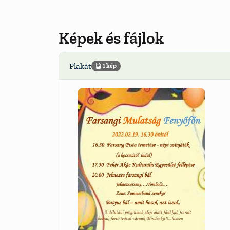
Képek és fájlok
Plakát
1 kép