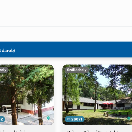
1 darab)
hely
Szálláshely
02
26071