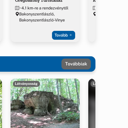
Öregbakony Turistaház
Kőpince Fogadó 
~4.1 km-re a rendezvénytől
~4.3 km-re a ren
Bakonyszentlászló,
Bakonyszentlászl
Bakonyszentlászló-Vinye
Tovább
Továbbiak
Látványosság
Látványosság