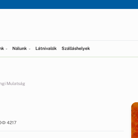
ünk
Nálunk
Látnivalók
Szálláshelyek
ngi Mulatság
0
4217