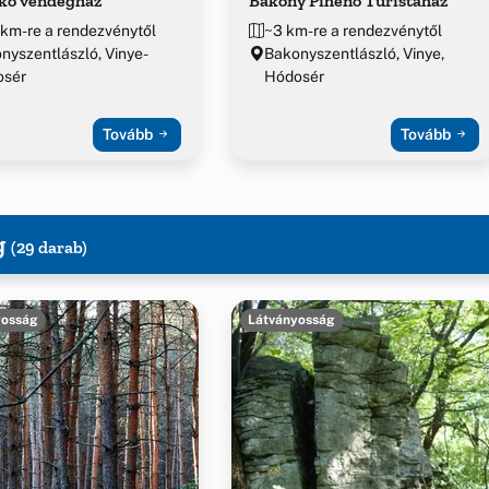
-kő vendégház
Bakony Pihenő Turistaház
 km-re a rendezvénytől
~3 km-re a rendezvénytől
nyszentlászló, Vinye-
Bakonyszentlászló, Vinye,
osér
Hódosér
Tovább
Tovább
g
(29 darab)
yosság
Látványosság