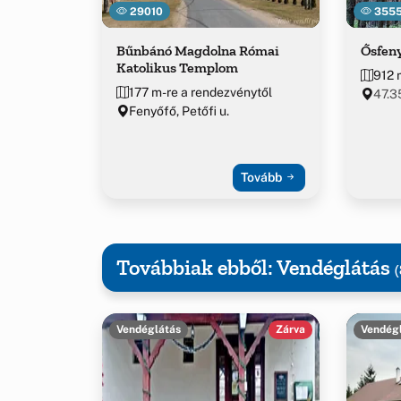
29010
355
Bűnbánó Magdolna Római
Ősfen
Katolikus Templom
912 
177 m-re a rendezvénytől
47.3
Fenyőfő, Petőfi u.
Tovább
Továbbiak ebből: Vendéglátás
(
Vendéglátás
Zárva
Vendég