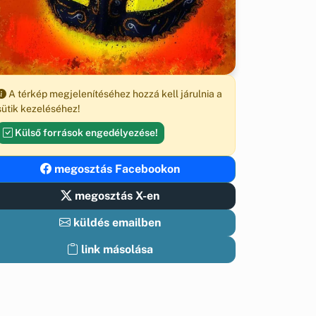
A térkép megjelenítéséhez hozzá kell járulnia a
sütik kezeléséhez!
Külső források engedélyezése!
megosztás Facebookon
megosztás X-en
küldés emailben
link másolása