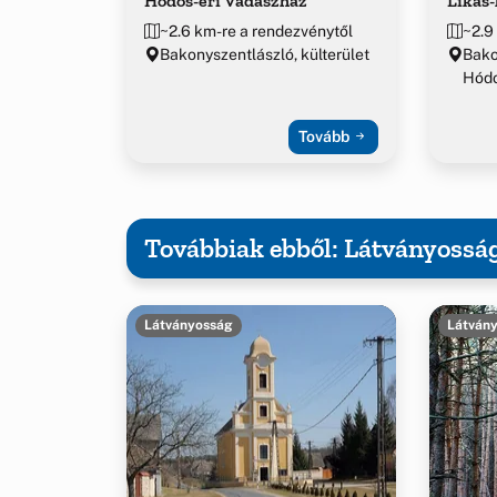
Hódos-éri Vadászház
Likas
~2.6 km-re a rendezvénytől
~2.9
Bakonyszentlászló, külterület
Bako
Hód
Tovább
Továbbiak ebből: Látványossá
Látványosság
Látván