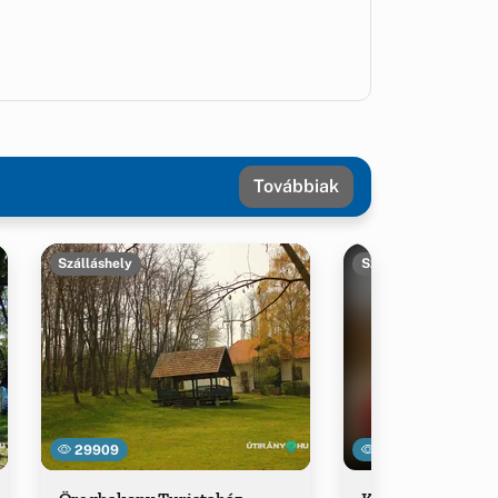
Továbbiak
Szálláshely
Szálláshely
29909
21554