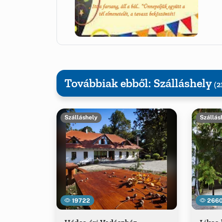
Továbbiak ebből: Szálláshely
(2
Szálláshely
Szállás
19722
266