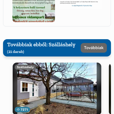
Továbbiak ebből: Szálláshely
Továbbiak
(21 darab)
Szálláshely
7271