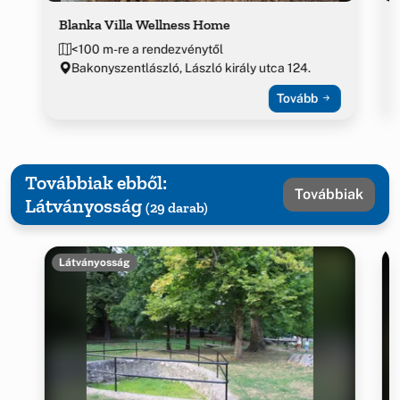
Blanka Villa Wellness Home
<100 m-re a rendezvénytől
Bakonyszentlászló, László király utca 124.
Tovább
Továbbiak ebből:
Továbbiak
Látványosság
(29 darab)
Látványosság