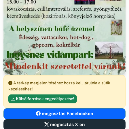
A térkép megjelenítéséhez hozzá kell járulnia a sütik
kezeléséhez!
Külső források engedélyezése!
megosztás Facebookon
megosztás X-en