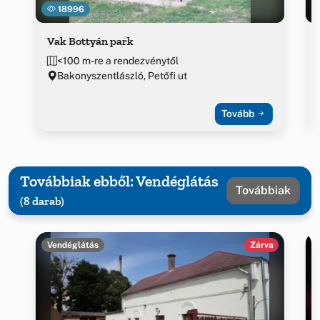
18996
Vak Bottyán park
<100 m-re a rendezvénytől
Bakonyszentlászló, Petőfi ut
Tovább
Továbbiak ebből: Vendéglátás
Továbbiak
(8 darab)
Vendéglátás
Zárva