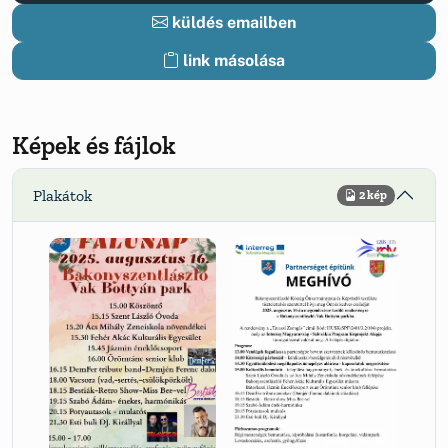
küldés emailben
link másolása
Képek és fájlok
Plakátok
2 kép