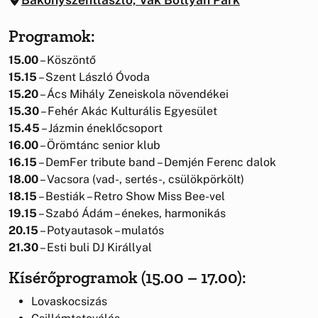
Programok:
15.00
– Köszöntő
15.15
– Szent László Óvoda
15.20
– Ács Mihály Zeneiskola növendékei
15.30
– Fehér Akác Kulturális Egyesület
15.45
– Jázmin éneklőcsoport
16.00
– Örömtánc senior klub
16.15
– DemFer tribute band – Demjén Ferenc dalok
18.00
– Vacsora (vad-, sertés-, csülökpörkölt)
18.15
– Bestiák – Retro Show Miss Bee-vel
19.15
– Szabó Ádám – énekes, harmonikás
20.15
– Potyautasok – mulatós
21.30
– Esti buli DJ Királlyal
Kísérőprogramok (15.00 – 17.00):
Lovaskocsizás