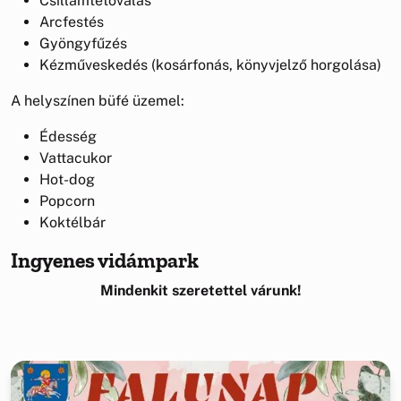
Csillámtetoválás
Arcfestés
Gyöngyfűzés
Kézműveskedés (kosárfonás, könyvjelző horgolása)
A helyszínen büfé üzemel:
Édesség
Vattacukor
Hot-dog
Popcorn
Koktélbár
Ingyenes vidámpark
Mindenkit szeretettel várunk!