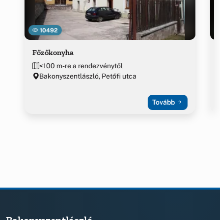
10492
Főzőkonyha
<100 m-re a rendezvénytől
Bakonyszentlászló, Petőfi utca
Tovább