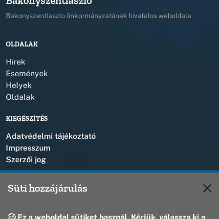
Bakonyszentlászló
Bakonyszentlaszlo önkormányzatának hivatalos weboldala
OLDALAK
Hírek
Események
Helyek
Oldalak
KIEGÉSZÍTÉS
Adatvédelmi tájékoztató
Impresszum
Szerzői jog
KAPCSOLAT
Süti hozzájárulás
+36 88 573 110
polgarmester@bakonyszentlaszlo.hu
Ez a weboldal sütiket használ. Kérjük, válassza ki a