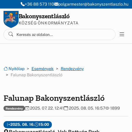
Ugrás a menüre
Ugrás a tartalomra
+36 88 573 110
polgarmester@bakonyszentlaszlo.hu
Bakonyszentlászló
KÖZSÉG ÖNKORMÁNYZATA
Nyitólap
Események
Rendezvény
Falunap Bakonyszentlászló
Falunap Bakonyszentlászló
2025. 07. 22. 12:41
2025. 08. 05. 16:57
1899
Rendezvény
2025. 08. 16.
15:00
Bakonyszentlászló, Vak Bottyán Park