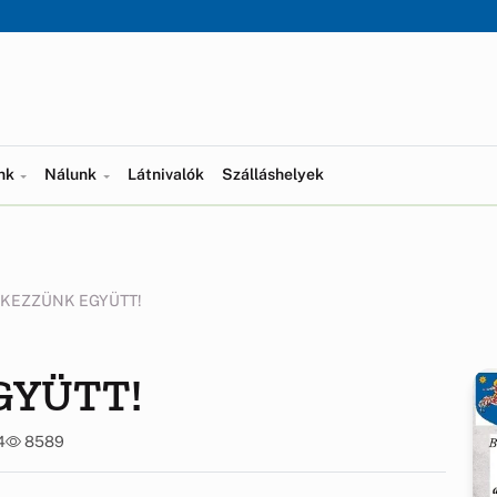
ünk
Nálunk
Látnivalók
Szálláshelyek
KEZZÜNK EGYÜTT!
GYÜTT!
4
8589