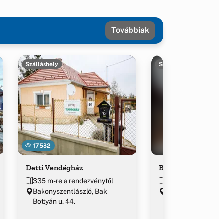
Továbbiak
Szálláshely
Szálláshely
17582
Detti Vendégház
Bakonyi Múzsa V
335 m-re a rendezvénytől
376 m-re a rend
Bakonyszentlászló, Bak
Bakonyszentlász
Bottyán u. 44.
György u. 11/1