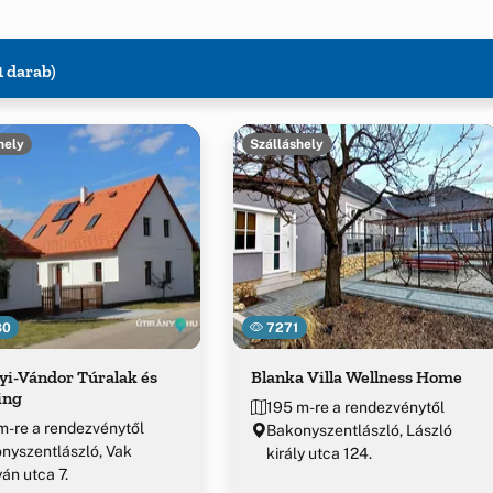
1 darab)
hely
Szálláshely
80
7271
yi-Vándor Túralak és
Blanka Villa Wellness Home
ing
195 m-re a rendezvénytől
m-re a rendezvénytől
Bakonyszentlászló, László
nyszentlászló, Vak
király utca 124.
án utca 7.