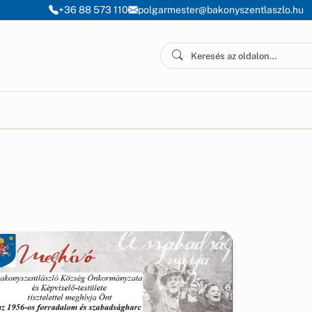
+36 88 573 110
polgarmester@bakonyszentlaszlo.hu