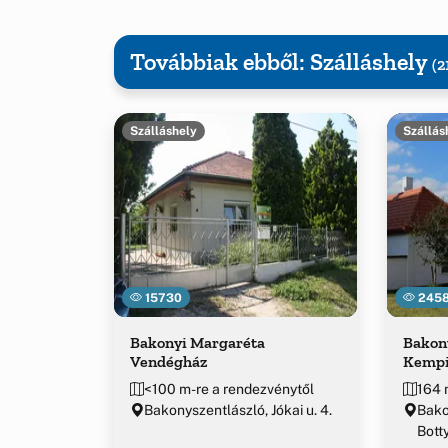
Továbbiak ebből: Szálláshely
(2
Szálláshely
Szállás
15730
245
Bakonyi Margaréta
Bakon
Vendégház
Kemp
<100 m-re a rendezvénytől
164 
Bakonyszentlászló, Jókai u. 4.
Bako
Botty