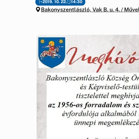
2019. 10. 22.
14:30
Bakonyszentlászló, Vak B. u. 4. / Műv