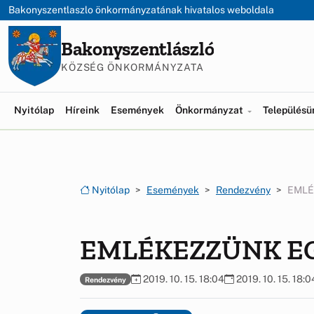
Ugrás a menüre
Ugrás a tartalomra
Bakonyszentlaszlo önkormányzatának hivatalos weboldala
Bakonyszentlászló
KÖZSÉG ÖNKORMÁNYZATA
Nyitólap
Híreink
Események
Önkormányzat
Település
Nyitólap
Események
Rendezvény
EMLÉ
EMLÉKEZZÜNK E
2019. 10. 15. 18:04
2019. 10. 15. 18:0
Rendezvény