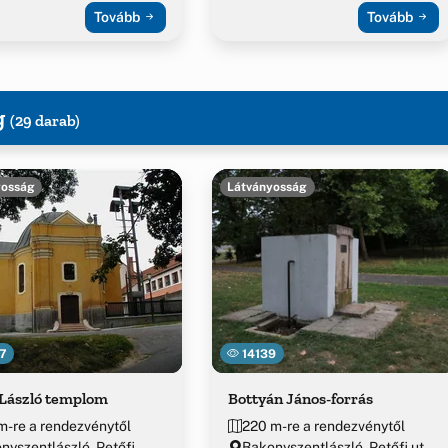
Tovább
Tovább
g
(29 darab)
yosság
Látványosság
7
14139
 László templom
Bottyán János-forrás
m-re a rendezvénytől
220 m-re a rendezvénytől
nyszentlászló, Petőfi
Bakonyszentlászló, Petőfi ut