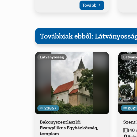
Tovább
Továbbiak ebből: Látványossá
Látványosság
Látván
23857
2021
Bakonyszentlászlói
Szent
Evangélikus Egyházközség,
140 
templom
Bako