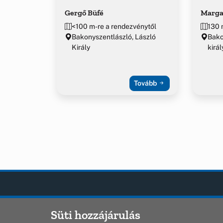
Gergő Büfé
Marga
<100 m-re a rendezvénytől
130 
Bakonyszentlászló, László
Bako
Király
királ
Tovább
Bakonyszentlászló
OLDAL
Süti hozzájárulás
Hírek
Bakonyszentlaszlo