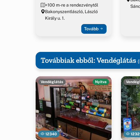
<100 m-re a rendezvénytől
Sánd
Bakonyszentlászló, László
Király u. 1.
Tovább
Továbbiak ebből: Vendéglátás
(
Vendéglátás
Nyitva
Vendég
12340
1232