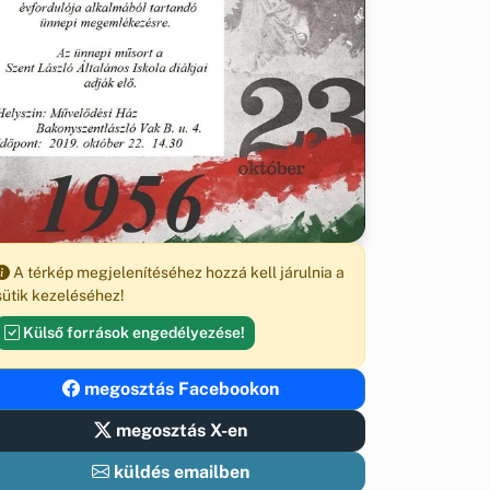
A térkép megjelenítéséhez hozzá kell járulnia a
sütik kezeléséhez!
Külső források engedélyezése!
megosztás Facebookon
megosztás X-en
küldés emailben