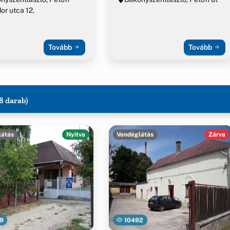
or utca 12.
Tovább
Tovább
8 darab)
látás
Nyitva
Vendéglátás
Zárva
9
10492