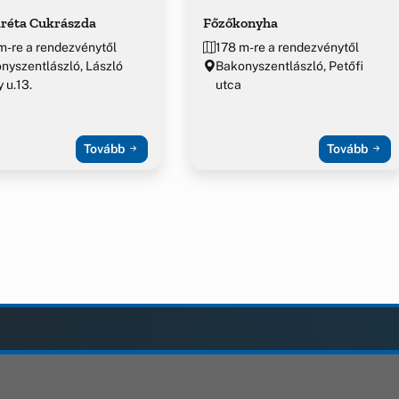
réta Cukrászda
Főzőkonyha
m-re a rendezvénytől
178 m-re a rendezvénytől
nyszentlászló, László
Bakonyszentlászló, Petőfi
y u.13.
utca
Tovább
Tovább
AK
KIEGÉSZÍTÉS
Adatvédelmi tájékoztató