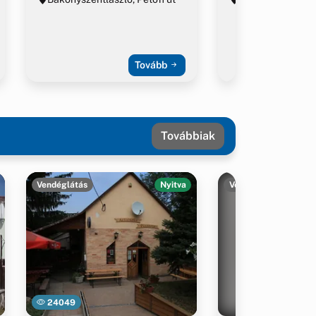
Tovább
Továbbiak
Vendéglátás
Nyitva
Vendéglátás
24049