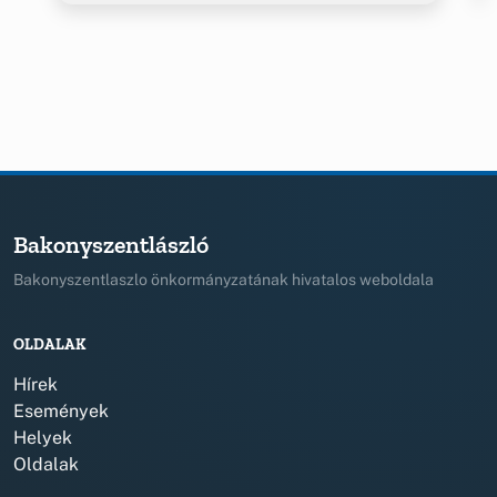
Bakonyszentlászló
Bakonyszentlaszlo önkormányzatának hivatalos weboldala
OLDALAK
Hírek
Események
Helyek
Oldalak