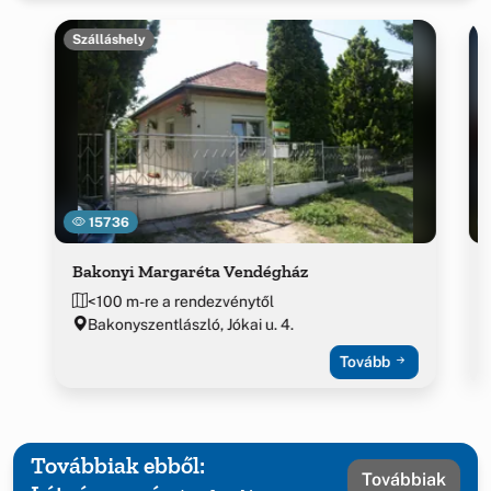
Szálláshely
15736
Bakonyi Margaréta Vendégház
<100 m-re a rendezvénytől
Bakonyszentlászló, Jókai u. 4.
Tovább
Továbbiak ebből:
Továbbiak