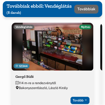
Továbbiak ebből: Vendéglátás
Továbbiak
(8 darab)
Vendéglátás
Nyitva
12344
Gergő Büfé
114 m-re a rendezvénytől
Bakonyszentlászló, László Király
Tovább