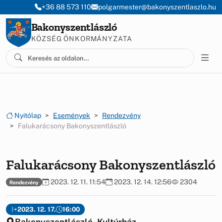
Ugrás a menüre
Ugrás a tartalomra
+36 88 573 110
polgarmester@bakonyszentlaszlo.hu
Bakonyszentlászló
KÖZSÉG ÖNKORMÁNYZATA
Nyitólap
Események
Rendezvény
Falukarácsony Bakonyszentlászló
Falukarácsony Bakonyszentlászló
2023. 12. 11. 11:54
2023. 12. 14. 12:56
2304
Rendezvény
2023. 12. 17.
16:00
Bakonyszentlászló, Kultúrház