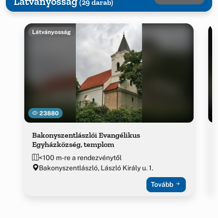
Látványosság
(29 darab)
Látványosság
23880
Bakonyszentlászlói Evangélikus
Egyházközség, templom
<100 m-re a rendezvénytől
Bakonyszentlászló, László Király u. 1.
Tovább