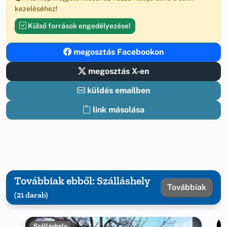
kezeléséhez!
Külső források engedélyezése!
megosztás Facebookon
megosztás X-en
küldés emailben
link másolása
Továbbiak ebből: Szálláshely
Továbbiak
(21 darab)
Szálláshely