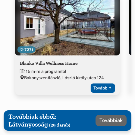
7271
Blanka Villa Wellness Home
115 m-re a programtól
Bakonyszentlászló, László király utca 124.
Tovább
Továbbiak ebből:
Továbbiak
Látványosság
(29 darab)