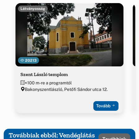
Látványosság
20213
Szent László templom
<100 m-re a programtól
Bakonyszentlászló, Petőfi Sándor utca 12.
Tovább
Továbbiak ebből: Vendéglátás