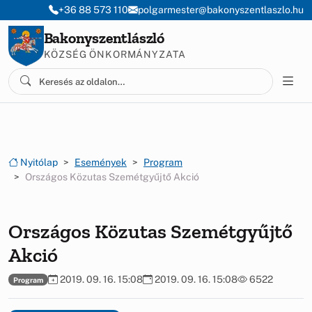
Ugrás a menüre
Ugrás a tartalomra
+36 88 573 110
polgarmester@bakonyszentlaszlo.hu
Bakonyszentlászló
KÖZSÉG ÖNKORMÁNYZATA
Nyitólap
Események
Program
Országos Közutas Szemétgyűjtő Akció
Országos Közutas Szemétgyűjtő
Akció
2019. 09. 16. 15:08
2019. 09. 16. 15:08
6522
Program