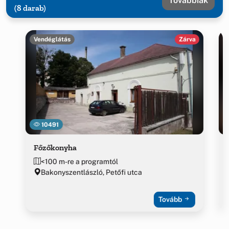
Továbbiak
(8 darab)
Vendéglátás
Zárva
10491
Főzőkonyha
<100 m-re a programtól
Bakonyszentlászló, Petőfi utca
Tovább