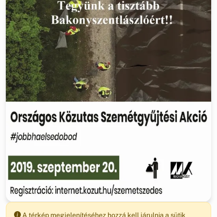
A térkép megjelenítéséhez hozzá kell járulnia a sütik