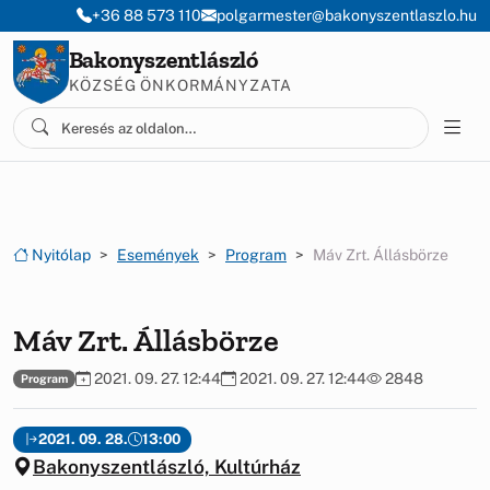
Ugrás a menüre
Ugrás a tartalomra
+36 88 573 110
polgarmester@bakonyszentlaszlo.hu
Bakonyszentlászló
KÖZSÉG ÖNKORMÁNYZATA
Nyitólap
Események
Program
Máv Zrt. Állásbörze
Máv Zrt. Állásbörze
2021. 09. 27. 12:44
2021. 09. 27. 12:44
2848
Program
2021. 09. 28.
13:00
Bakonyszentlászló, Kultúrház