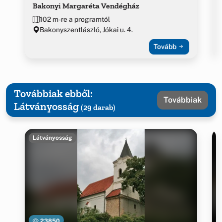
Bakonyi Margaréta Vendégház
102 m-re a programtól
Bakonyszentlászló, Jókai u. 4.
Tovább
Továbbiak ebből:
Továbbiak
Látványosság
(29 darab)
Látványosság
23850