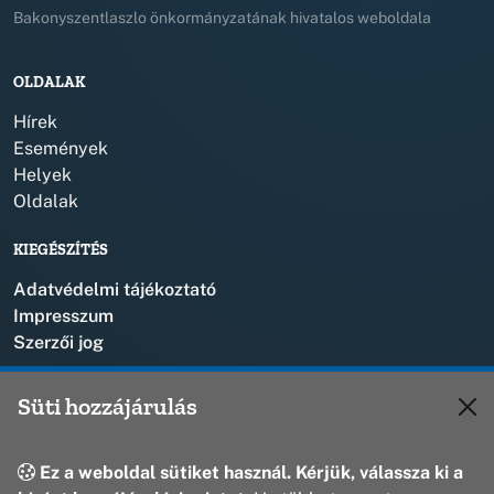
Bakonyszentlaszlo önkormányzatának hivatalos weboldala
OLDALAK
Hírek
Események
Helyek
Oldalak
KIEGÉSZÍTÉS
Adatvédelmi tájékoztató
Impresszum
Szerzői jog
KAPCSOLAT
Süti hozzájárulás
+36 88 573 110
polgarmester@bakonyszentlaszlo.hu
Ez a weboldal sütiket használ. Kérjük, válassza ki a
8431 Bakonyszentlászló, Vak Bottyán u. 1.