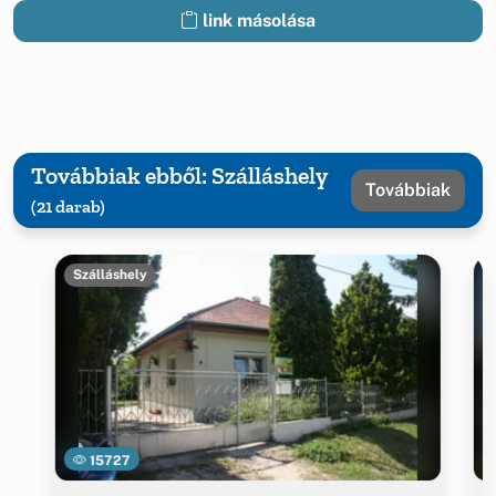
link másolása
Továbbiak ebből: Szálláshely
Továbbiak
(21 darab)
Szálláshely
15727