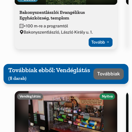
Bakonyszentlászlói Evangélikus
Egyházközség, templom
<100 m-re a programtól
Bakonyszentlászló, László Király u. 1.
Tovább
Továbbiak ebből: Vendéglátás
Továbbiak
(8 darab)
Vendéglátás
Nyitva