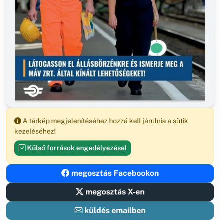
A térkép megjelenítéséhez hozzá kell járulnia a sütik
kezeléséhez!
Külső források engedélyezése!
megosztás Facebookon
megosztás X-en
küldés emailben