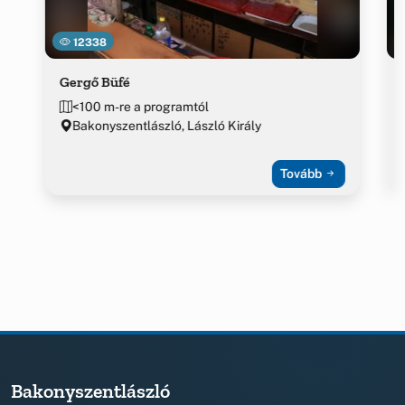
12338
Gergő Büfé
<100 m-re a programtól
Bakonyszentlászló, László Király
Tovább
Bakonyszentlászló